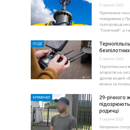
5 серпня 2025
Припинене газоп
повідомили у Пр
газопроводі низ
“Сонячний”, а т
Тернопільсь
ПОДІЇ
безпілотних
5 серпня 2025
Тернопільська м
апаратів на заг
дронів моделі «B
можна за посил
29-річного 
КРИМІНАЛ
підозрюють 
родичці
5 серпня 2025
Неприязні стосу