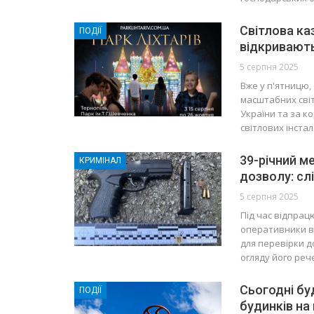
Світлова ка
ПОДІЇ
відкривають
5 серпня 2025
Вже у п'ятницю,
масштабних світ
України та за к
світлових інстал
39-річний м
КРИМІНАЛ
дозволу: сл
5 серпня 2025
Під час відпрац
оперативники ві
для перевірки д
огляду його ре
Сьогодні бу
ПОДІЇ
будинків на