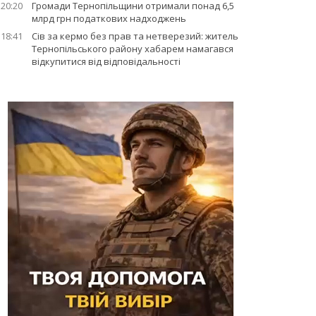
20:20
Громади Тернопільщини отримали понад 6,5
млрд грн податкових надходжень
18:41
Сів за кермо без прав та нетверезий: житель
Тернопільського району хабарем намагався
відкупитися від відповідальності