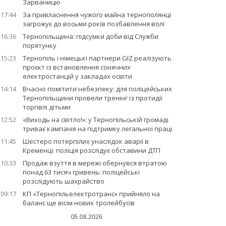
Зарваницю
17:44
За привласнення чужого майна тернополянці
загрожує до восьми років позбавлення волі
16:36
Тернопільщина: підсумки доби від Служби
порятунку
15:23
Тернопіль і німецькі партнери GIZ реалізують
проєкт із встановлення сонячних
електростанцій у закладах освіти
14:14
Вчасно помітити небезпеку: для поліцейських
Тернопільщини провели тренінг із протидії
торгівлі дітьми
12:52
«Виходь на світло!»: у Тернопільській громаді
триває кампанія на підтримку легальної праці
11:45
Шестеро потерпілих унаслідок аварії в
Кременці: поліція розслідує обставини ДТП
10:33
Продаж взуття в мережі обернувся втратою
понад 63 тисяч гривень: поліцейські
розслідують шахрайство
09:17
КП «Тернопільелектротранс» прийняло на
баланс ще вісім нових тролейбусів
05.08.2026