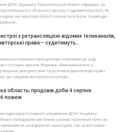
ння ДСНС України у Тернопільській області інформує: За
ернопільського обласного центру з гідрометеорології, 06
а вдень на території області очікуються грози, подекуди –
х районах…
истрої з ретрансляцією відомих телеканалів,
вторські права – судитимуть…
жанської окружної прокуратури скерували до суду
акт стосовно жителя Зборова, обвинуваченого у
творенні, використанні та розповсюдженні відеограм і
ня, що завдали матеріальної шкоди…
ка область: продовж доби 4 серпня
 6 пожеж
ня підрозділи Головного управління ДСНС України у
області ліквідували сім пожеж у різних населених пунктах
виникали як на відкритих територіях, так і в житлових і
удівлях.…