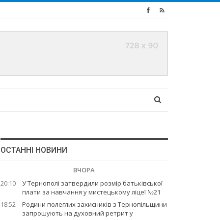
ОСТАННІ НОВИНИ
ВЧОРА
20:10
У Тернополі затвердили розмір батьківської
плати за навчання у мистецькому ліцеї №21
18:52
Родини полеглих захисників з Тернопільщини
запрошують на духовний ретрит у