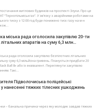
остачання житлових будинків на проспекті Злуки. Про це
АТ “Тернопільміськгаз“. У зв’язку з аварійними роботами на
ького тиску з 12:00 год буде понижено тиск газу на м-н
акож…
ка міська рада оголосила закупівлю 20-ти
 літальних апаратів на суму 6,3 млн…
іська рада оголосила закупівлю безпілотних літальних
альну суму 6,3 мільйона гривень. Планується придбати 20
lack Ball 8» або їх еквівалент. Переглянути закупівлю
анням. Такі…
жителя Підволочиська поліцейські
у нанесенні тяжких тілесних ушкоджень
нки – банальна причина через яку молодик завдав тяжких