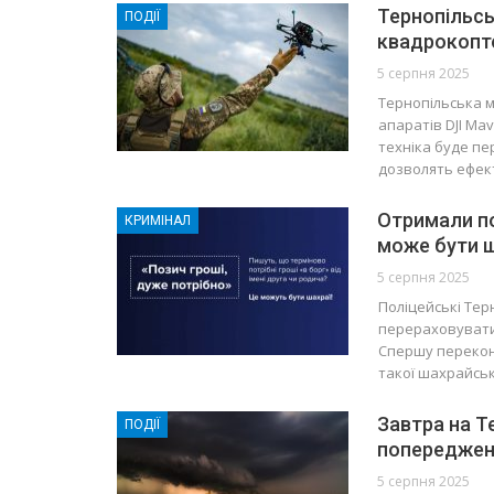
Тернопільсь
ПОДІЇ
квадрокопте
5 серпня 2025
Тернопільська м
апаратів DJI Mav
техніка буде пе
дозволять ефе
Отримали по
КРИМІНАЛ
може бути 
5 серпня 2025
Поліцейські Тер
перераховувати 
Спершу перекон
такої шахрайськ
Завтра на 
ПОДІЇ
попереджен
5 серпня 2025