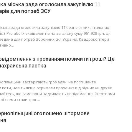
ка міська рада оголосила закупівлю 11
рів для потреб ЗСУ
іська рада оголосила закупівлю 11 безпілотних літальних
ic 3 Pro або їх еквівалентів на загальну суму 961 928 грн. Ця
редана для потреб Збройних сил України. Квадрокоптери
ктивно…
відомлення з проханням позичити гроші? Це
шахрайська пастка
нопільщини застерігають громадян: не поспішайте
коти, навіть якщо отримали прохання від рідних чи друзів.
айтесь, що саме вони надсилають повідомлення. Жертвами
ої схеми стали троє…
Тернопільщині оголошено штормове
ня