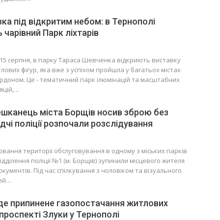
зка під відкритим небом: в Тернополі
 чарівний Парк ліхтарів
 15 серпня, в парку Тараса Шевченка відкриють виставку
лових фігур, яка вже з успіхом пройшла у багатьох містах
ордоном. Це - тематичний парк ілюмінацій та масштабних
яцій,…
ешканець міста Борщів носив зброю без
ідчі поліції розпочали розслідування
ювання території обслуговування в одному з міських парків
дділення поліції №1 (м. Борщів) зупинили місцевого жителя
окументів. Під час спілкування з чоловіком та візуального
чей…
де припинене газопостачання житлових
 проспекті Злуки у Тернополі