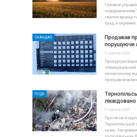
Головне управлі
повідомленням Т
серпня вранці т
град, в окреми
Продавав пр
СКАНДАЛ
порушуючи а
5 серпня 2025
Прокурори Бере
обвинувальний 
незаконному від
програм мовлен
Тернопільсь
ПОДІЇ
ліквідовано
5 серпня 2025
Протягом 4 серп
Тернопільській 
краю. Загоряння 
господарських б