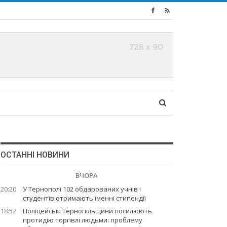
ОСТАННІ НОВИНИ
ВЧОРА
20:20
У Тернополі 102 обдарованих учнів і
студентів отримають іменні стипендії
18:52
Поліцейські Тернопільщини посилюють
протидію торгівлі людьми: проблему