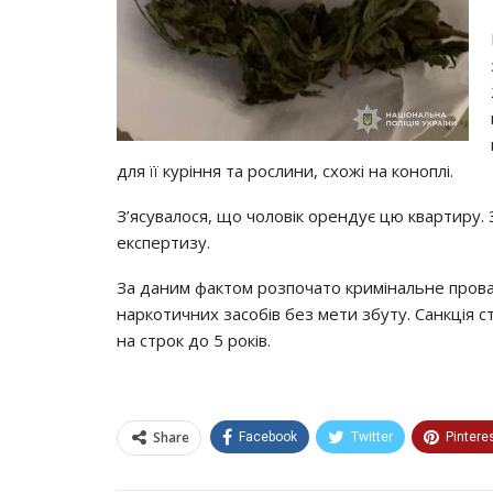
для її куріння та рослини, схожі на коноплі.
З’ясувалося, що чоловік орендує цю квартиру.
експертизу.
За даним фактом розпочато кримінальне провад
наркотичних засобів без мети збуту. Санкція с
на строк до 5 років.
Share
Facebook
Twitter
Pintere