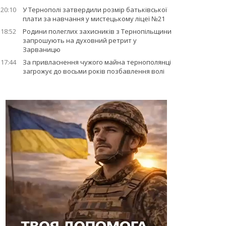
20:10
У Тернополі затвердили розмір батьківської
плати за навчання у мистецькому ліцеї №21
18:52
Родини полеглих захисників з Тернопільщини
запрошують на духовний ретрит у
Зарваницю
17:44
За привласнення чужого майна тернополянці
загрожує до восьми років позбавлення волі