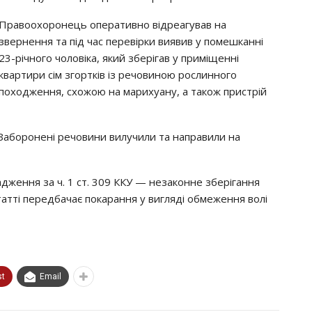
Правоохоронець оперативно відреагував на
звернення та під час перевірки виявив у помешканні
23-річного чоловіка, який зберігав у приміщенні
квартири сім згортків із речовиною рослинного
походження, схожою на марихуану, а також пристрій
 Заборонені речовини вилучили та направили на
ження за ч. 1 ст. 309 ККУ — незаконне зберігання
татті передбачає покарання у вигляді обмеження волі
st
Email