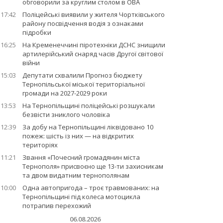
обговорили за круглим столом в ОВА
17:42
Поліцейські виявили у жителя Чортківського
району посвідчення водія з ознаками
підробки
16:25
На Кременеччині піротехніки ДСНС знищили
артилерійський снаряд часів Другої світової
війни
15:03
Депутати схвалили Прогноз бюджету
Тернопільської міської територіальної
громади на 2027-2029 роки
13:53
На Тернопільщині поліцейські розшукали
безвісти зниклого чоловіка
12:39
За добу на Тернопільщині ліквідовано 10
пожеж: шість із них — на відкритих
територіях
11:21
Звання «Почесний громадянин міста
Тернополя» присвоєно ще 13-ти захисникам
та двом видатним тернополянам
10:00
Одна автопригода – троє травмованих: на
Тернопільщині під колеса мотоцикла
потрапив перехожий
06.08.2026