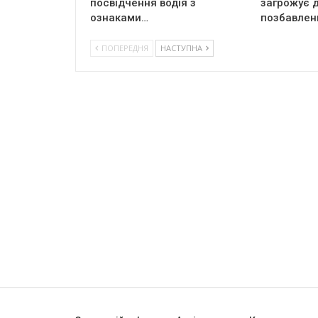
посвідчення водія з
загрожує д
ознаками…
позбавлен
ПОПЕРЕДНЯ
НАСТУПНА