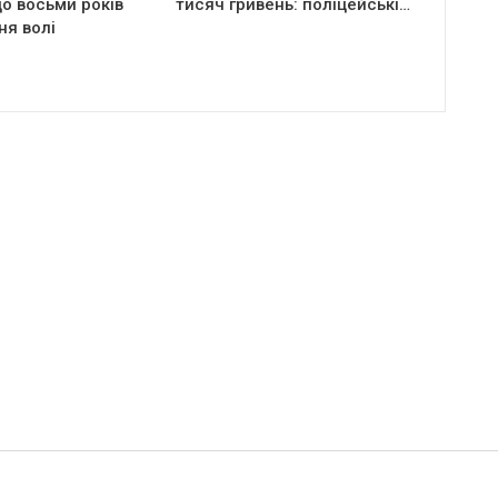
о восьми років
тисяч гривень: поліцейські…
ня волі