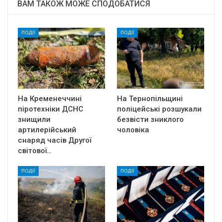
ВАМ ТАКОЖ МОЖЕ СПОДОБАТИСЯ
ПОДІЇ
ПОДІЇ
На Кременеччині
На Тернопільщині
піротехніки ДСНС
поліцейські розшукали
знищили
безвісти зниклого
артилерійський
чоловіка
снаряд часів Другої
світової…
ПОДІЇ
ПОДІЇ