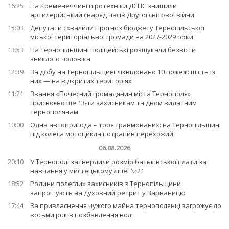
16:25
На Кременеччині піротехніки ДСНС знищили
артилерійський снаряд часів Другої світової війни
15:03
Депутати схвалили Прогноз бюджету Тернопільської
міської територіальної громади на 2027-2029 роки
13:53
На Тернопільщині поліцейські розшукали безвісти
зниклого чоловіка
12:39
За добу на Тернопільщині ліквідовано 10 пожеж: шість із
них — на відкритих територіях
11:21
Звання «Почесний громадянин міста Тернополя»
присвоєно ще 13-ти захисникам та двом видатним
тернополянам
10:00
Одна автопригода – троє травмованих: на Тернопільщині
під колеса мотоцикла потрапив перехожий
06.08.2026
20:10
У Тернополі затвердили розмір батьківської плати за
навчання у мистецькому ліцеї №21
18:52
Родини полеглих захисників з Тернопільщини
запрошують на духовний ретрит у Зарваницю
17:44
За привласнення чужого майна тернополянці загрожує до
восьми років позбавлення волі