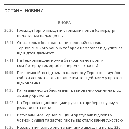
ОСТАННІ НОВИНИ
ВЧОРА
20:20
Громади Тернопільщини отримали понад 6,5 млрд грн
податкових надходжень
18:41
Сів за кермо без прав та нетверезий: житель
Тернопільського району хабарем намагався відкупитися
від відповідальності
17:11
На Тернопільщині можна безкоштовно пройти
комп’ютерну томографію (перелік лікарень)
15:55
Психоемоційна підтримка важлива: у Тернополі службові
собаки допомагають пораненим поліцейським у процесі
відновлення
14:38
Рятувальники деблокували травмовану людину на місці
аварії у Кременці
13:02
На Тернопільщині знищили русло та прибережну смугу
річки Золота Липа
11:36
Рятувальники Тернопільщини врятували від вогню
чотири будівлі та застерігають від спалювання сухостою
10:26
Незаконний вилов риби спричинив шкоду на понад 220