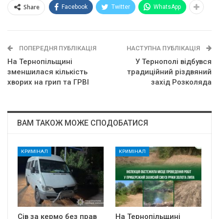
Share
Facebook
Twitter
WhatsApp
ПОПЕРЕДНЯ ПУБЛІКАЦІЯ
НАСТУПНА ПУБЛІКАЦІЯ
На Тернопільщині
У Тернополі відбувся
зменшилася кількість
традиційний різдвяний
хворих на грип та ГРВІ
захід Розколяда
ВАМ ТАКОЖ МОЖЕ СПОДОБАТИСЯ
КРИМІНАЛ
КРИМІНАЛ
Сів за кермо без прав
На Тернопільщині