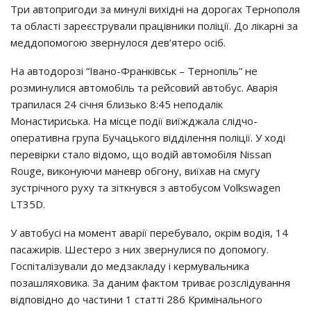
Три автопригоди за минулі вихідні на дорогах Тернополя
та області зареєстрували працівники поліції. До лікарні за
меддопомогою звернулося дев’ятеро осіб.
На автодорозі “Івано-Франківськ – Тернопіль” не
розминулися автомобіль та рейсовий автобус. Аварія
трапилася 24 січня близько 8:45 неподалік
Монастириська. На місце події виїжджала слідчо-
оперативна група Бучацького відділення поліції. У ході
перевірки стало відомо, що водій автомобіля Nissan
Rouge, виконуючи маневр обгону, виїхав на смугу
зустрічного руху та зіткнувся з автобусом Volkswagen
LT35D.
У автобусі на момент аварії перебувало, окрім водія, 14
пасажирів. Шестеро з них звернулися по допомогу.
Госпіталізували до медзакладу і кермувальника
позашляховика. За даним фактом триває розслідування
відповідно до частини 1 статті 286 Кримінального