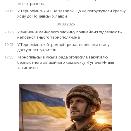
тисяч гривень
09:15
У Тернопільській ОВА заявили, що не погоджували хресну
ходу до Почаївської лаври
04.08.2026
20:26
У вчиненні майнового злочину поліцейські підозрюють
неповнолітнього тернополянина
19:05
У Тернопільській громаді триває перевірка стану і
доступності укриттів
17:55
Тернопільська міська рада оголосила закупівлю
безпілотного авіаційного комплексу «Гупало-Н» для
захисників