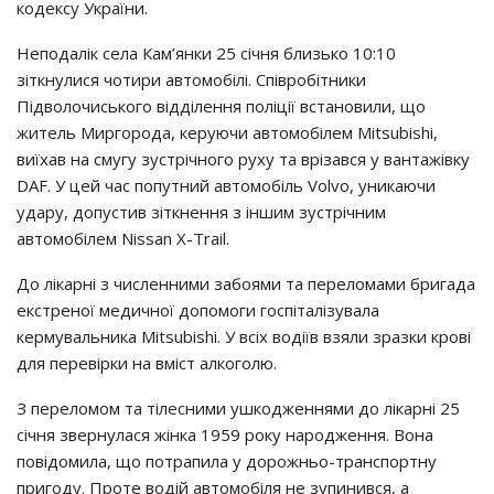
кодексу України.
Неподалік села Кам’янки 25 січня близько 10:10
зіткнулися чотири автомобілі. Співробітники
Підволочиського відділення поліції встановили, що
житель Миргорода, керуючи автомобілем Mitsubishi,
виїхав на смугу зустрічного руху та врізався у вантажівку
DAF. У цей час попутний автомобіль Volvo, уникаючи
удару, допустив зіткнення з іншим зустрічним
автомобілем Nissan X-Trail.
До лікарні з численними забоями та переломами бригада
екстреної медичної допомоги госпіталізувала
кермувальника Mitsubishi. У всіх водіїв взяли зразки крові
для перевірки на вміст алкоголю.
З переломом та тілесними ушкодженнями до лікарні 25
січня звернулася жінка 1959 року народження. Вона
повідомила, що потрапила у дорожньо-транспортну
пригоду. Проте водій автомобіля не зупинився, а