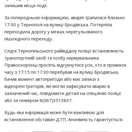
залишив місце події.
За попередньою інформацією, аварія трапилася близько
17:30 у Тернополі на вулиці Бродівська. Потерпіла
переходила дорогу у межах нерегульованого
пішохідного переходу.
Слідчі Тернопільського райвідділу поліції встановлюють
транспортний засіб та особу кермувальника.
Правоохоронці просять відгукнутися усіх, хто в проміжок
часу з 17:15 по 17:30 перебував на вулиці Бродівська,
бачив момент автопригоди або має записи з
відеореєстраторів, які могли зафіксувати аварію в
зазначений час, повідомити деталі на спецлінію поліції
або за номером 8(067)3513837.
Будь-яка інформація може бути важливою для
встановлення обставин ДТП. Анонімність гарантується.