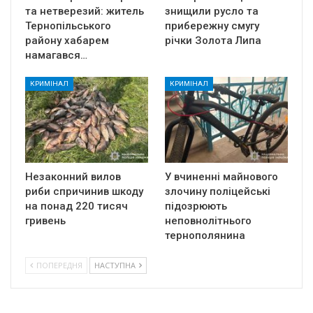
та нетверезий: житель
знищили русло та
Тернопільського
прибережну смугу
району хабарем
річки Золота Липа
намагався…
КРИМІНАЛ
КРИМІНАЛ
Незаконний вилов
У вчиненні майнового
риби спричинив шкоду
злочину поліцейські
на понад 220 тисяч
підозрюють
гривень
неповнолітнього
тернополянина
ПОПЕРЕДНЯ
НАСТУПНА