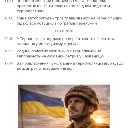
11:21
Звання «Почесний громадянин міста Тернополя»
присвоєно ще 13-ти захисникам та двом видатним
тернополянам
10:00
Одна автопригода – троє травмованих: на Тернопільщині
під колеса мотоцикла потрапив перехожий
06.08.2026
20:10
У Тернополі затвердили розмір батьківської плати за
навчання у мистецькому ліцеї №21
18:52
Родини полеглих захисників з Тернопільщини
запрошують на духовний ретрит у Зарваницю
17:44
За привласнення чужого майна тернополянці загрожує до
восьми років позбавлення волі