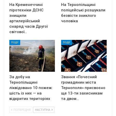
На Кременеччині
На Тернопільщині
піротехніки ДСНС
поліцейські розшукали
знищили
безвісти зниклого
артилерійський
чоловіка
снаряд часів Другої
світової…
ПОДІЇ
ПОДІЇ
За добу на
Звання «Почесний
Тернопільщині
громадянин міста
ліквідовано 10 пожеж:
Тернополя» присвоєно
шість із них — на
ще 13-ти захисникам
відкритих територіях
та двом…
ПОПЕРЕДНЯ
НАСТУПНА