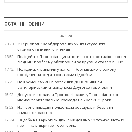
ОСТАННІ НОВИНИ
ВЧОРА
20:20
У Тернополі 102 обдарованих учнів і студентів
отримають іменні стипендії
18:52
Поліцейські Тернопільщини посилюють протидію торгівлі
людьми: проблему обговорили за круглим столом в ОВА
17:42
Поліцейські виявили у жителя Чортківського району
посвідчення водія з ознаками підробки
16:25
На Кременеччині піротехніки ДСНС знищили
артилерійський снаряд часів Другої світової війни
15:03
Депутати схвалили Прогноз бюджету Тернопільської
міської територіальної громади на 2027-2029 роки
13:53
На Тернопільщині поліцейські розшукали безвісти
зниклого чоловіка
12:39
За добу на Тернопільщині ліквідовано 10 пожеж: шість із
них — на відкритих територіях