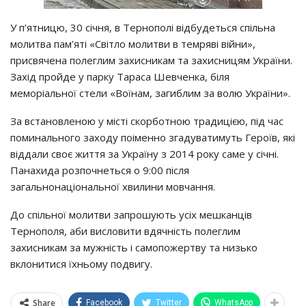
У п’ятницю, 30 січня, в Тернополі відбудеться спільна
молитва пам’яті «Світло молитви в темряві війни»,
присвячена полеглим захисникам та захисницям України.
Захід пройде у парку Тараса Шевченка, біля
меморіальної стели «Воїнам, загиблим за волю України».
За встановленою у місті скорботною традицією, під час
поминального заходу поіменно згадуватимуть Героїв, які
віддали своє життя за Україну з 2014 року саме у січні.
Панахида розпочнеться о 9:00 після
загальнонаціональної хвилини мовчання.
До спільної молитви запрошують усіх мешканців
Тернополя, аби висловити вдячність полеглим
захисникам за мужність і самопожертву та низько
вклонитися їхньому подвигу.
Share
Facebook
Twitter
WhatsApp