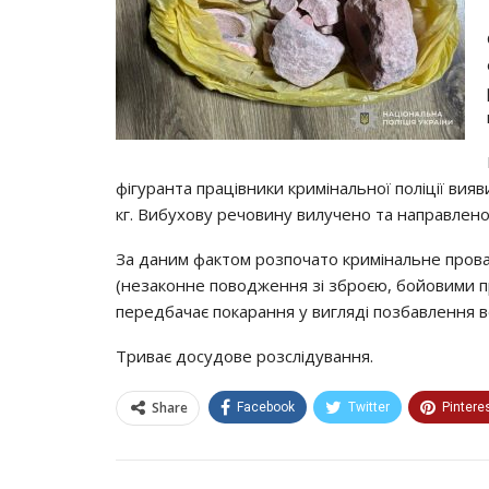
фігуранта працівники кримінальної поліції вия
кг. Вибухову речовину вилучено та направлено
За даним фактом розпочато кримінальне провад
(незаконне поводження зі зброєю, бойовими п
передбачає покарання у вигляді позбавлення вол
Триває досудове розслідування.
Share
Facebook
Twitter
Pintere