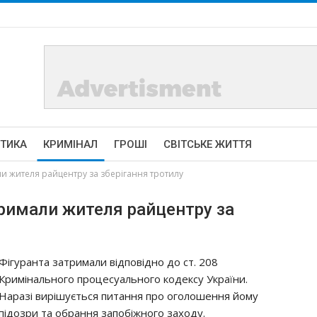
ІТИКА
КРИМІНАЛ
ГРОШІ
СВІТСЬКЕ ЖИТТЯ
ли жителя райцентру за зберігання тротилу
тримали жителя райцентру за
Фігуранта затримали відповідно до ст. 208
Кримінального процесуального кодексу України.
Наразі вирішується питання про оголошення йому
підозри та обрання запобіжного заходу.