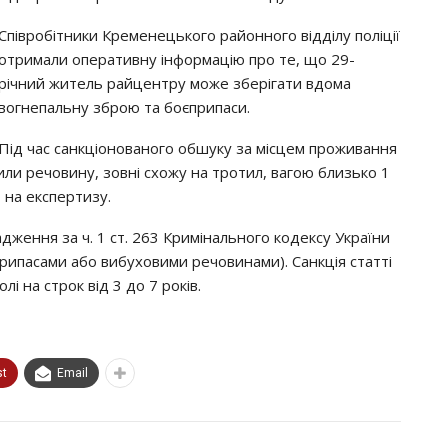
Співробітники Кременецького районного відділу поліції
отримали оперативну інформацію про те, що 29-
річний житель райцентру може зберігати вдома
вогнепальну зброю та боєприпаси.
Під час санкціонованого обшуку за місцем проживання
вили речовину, зовні схожу на тротил, вагою близько 1
 на експертизу.
ження за ч. 1 ст. 263 Кримінального кодексу України
рипасами або вибуховими речовинами). Санкція статті
і на строк від 3 до 7 років.
st
Email