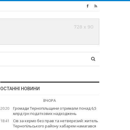
ОСТАННІ НОВИНИ
ВЧОРА
20:20
Громади Тернопільщини отримали понад 6,5
млрд грн податкових надходжень
18:41
Сів за кермо без прав та нетверезий: житель
Тернопільського району хабарем намагався