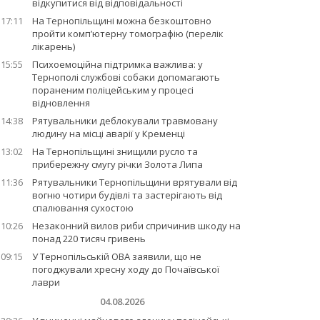
відкупитися від відповідальності
17:11
На Тернопільщині можна безкоштовно
пройти комп’ютерну томографію (перелік
лікарень)
15:55
Психоемоційна підтримка важлива: у
Тернополі службові собаки допомагають
пораненим поліцейським у процесі
відновлення
14:38
Рятувальники деблокували травмовану
людину на місці аварії у Кременці
13:02
На Тернопільщині знищили русло та
прибережну смугу річки Золота Липа
11:36
Рятувальники Тернопільщини врятували від
вогню чотири будівлі та застерігають від
спалювання сухостою
10:26
Незаконний вилов риби спричинив шкоду на
понад 220 тисяч гривень
09:15
У Тернопільській ОВА заявили, що не
погоджували хресну ходу до Почаївської
лаври
04.08.2026