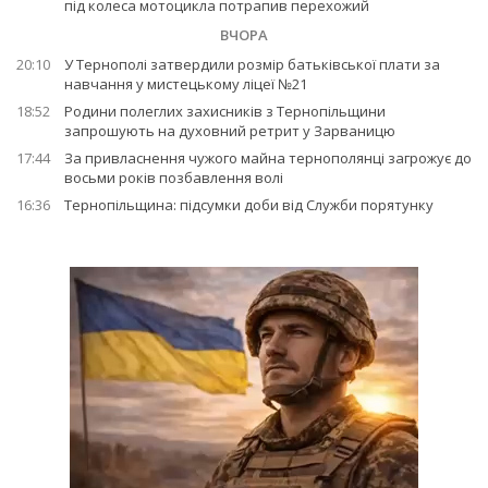
під колеса мотоцикла потрапив перехожий
ВЧОРА
20:10
У Тернополі затвердили розмір батьківської плати за
навчання у мистецькому ліцеї №21
18:52
Родини полеглих захисників з Тернопільщини
запрошують на духовний ретрит у Зарваницю
17:44
За привласнення чужого майна тернополянці загрожує до
восьми років позбавлення волі
16:36
Тернопільщина: підсумки доби від Служби порятунку