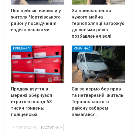
Поліцейські виявили у
За привласнення
жителя Чортківського
чужого майна
району посвідчення
тернополянці загрожує
водія з ознаками…
до восьми років
позбавлення волі
КРИМІНАЛ
КРИМІНАЛ
Продаж взуття в
Сів за кермо без прав
мережі обернувся
та нетверезий: житель
втратою понад 63
Тернопільського
тисяч гривень:
району хабарем
поліцейські…
намагався…
ПОПЕРЕДНЯ
НАСТУПНА