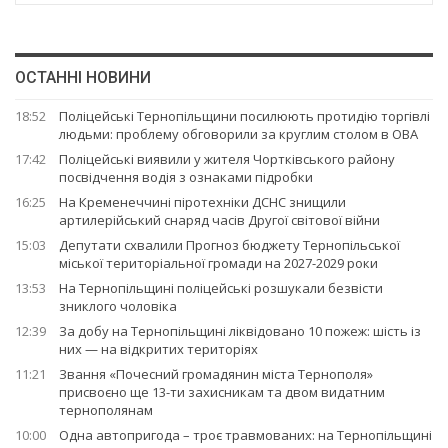
ОСТАННІ НОВИНИ
18:52
Поліцейські Тернопільщини посилюють протидію торгівлі
людьми: проблему обговорили за круглим столом в ОВА
17:42
Поліцейські виявили у жителя Чортківського району
посвідчення водія з ознаками підробки
16:25
На Кременеччині піротехніки ДСНС знищили
артилерійський снаряд часів Другої світової війни
15:03
Депутати схвалили Прогноз бюджету Тернопільської
міської територіальної громади на 2027-2029 роки
13:53
На Тернопільщині поліцейські розшукали безвісти
зниклого чоловіка
12:39
За добу на Тернопільщині ліквідовано 10 пожеж: шість із
них — на відкритих територіях
11:21
Звання «Почесний громадянин міста Тернополя»
присвоєно ще 13-ти захисникам та двом видатним
тернополянам
10:00
Одна автопригода – троє травмованих: на Тернопільщині