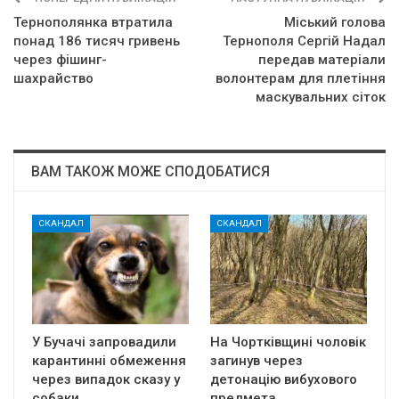
Тернополянка втратила
Міський голова
понад 186 тисяч гривень
Тернополя Сергій Надал
через фішинг-
передав матеріали
шахрайство
волонтерам для плетіння
маскувальних сіток
ВАМ ТАКОЖ МОЖЕ СПОДОБАТИСЯ
СКАНДАЛ
СКАНДАЛ
У Бучачі запровадили
На Чортківщині чоловік
карантинні обмеження
загинув через
через випадок сказу у
детонацію вибухового
собаки
предмета