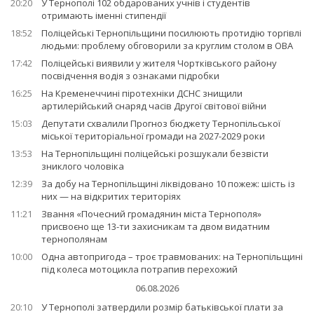
20:20
У Тернополі 102 обдарованих учнів і студентів
отримають іменні стипендії
18:52
Поліцейські Тернопільщини посилюють протидію торгівлі
людьми: проблему обговорили за круглим столом в ОВА
17:42
Поліцейські виявили у жителя Чортківського району
посвідчення водія з ознаками підробки
16:25
На Кременеччині піротехніки ДСНС знищили
артилерійський снаряд часів Другої світової війни
15:03
Депутати схвалили Прогноз бюджету Тернопільської
міської територіальної громади на 2027-2029 роки
13:53
На Тернопільщині поліцейські розшукали безвісти
зниклого чоловіка
12:39
За добу на Тернопільщині ліквідовано 10 пожеж: шість із
них — на відкритих територіях
11:21
Звання «Почесний громадянин міста Тернополя»
присвоєно ще 13-ти захисникам та двом видатним
тернополянам
10:00
Одна автопригода – троє травмованих: на Тернопільщині
під колеса мотоцикла потрапив перехожий
06.08.2026
20:10
У Тернополі затвердили розмір батьківської плати за