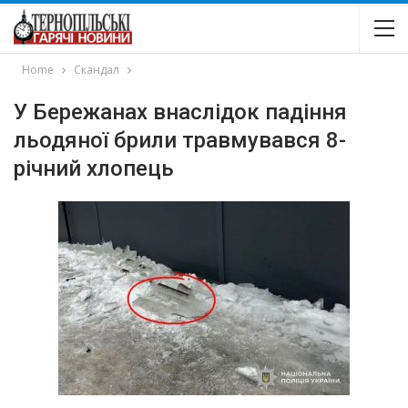
Home
Скандал
У Бережанах внаслідок падіння
льодяної брили травмувався 8-
річний хлопець