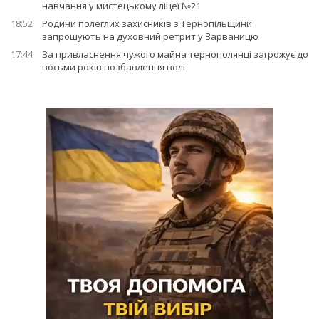
навчання у мистецькому ліцеї №21
18:52
Родини полеглих захисників з Тернопільщини
запрошують на духовний ретрит у Зарваницю
17:44
За привласнення чужого майна тернополянці загрожує до
восьми років позбавлення волі