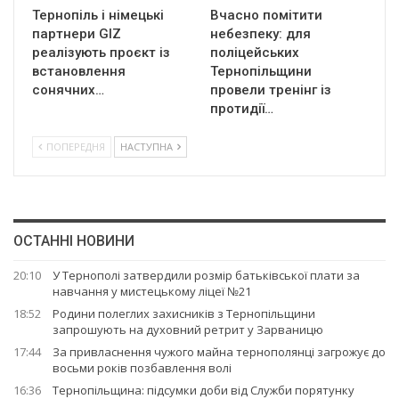
Тернопіль і німецькі
Вчасно помітити
партнери GIZ
небезпеку: для
реалізують проєкт із
поліцейських
встановлення
Тернопільщини
сонячних…
провели тренінг із
протидії…
ПОПЕРЕДНЯ
НАСТУПНА
ОСТАННІ НОВИНИ
20:10
У Тернополі затвердили розмір батьківської плати за
навчання у мистецькому ліцеї №21
18:52
Родини полеглих захисників з Тернопільщини
запрошують на духовний ретрит у Зарваницю
17:44
За привласнення чужого майна тернополянці загрожує до
восьми років позбавлення волі
16:36
Тернопільщина: підсумки доби від Служби порятунку