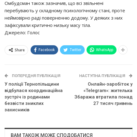
Омбудсман також зазначив, що всі звільнені
перебувають у складному психологічному стані, проте
неймовірно раді поверненню додому. У деяких з них
зафіксували критично низьку масу тіла.
Джерело: Голос
Share
Facebook
Twitter
WhatsApp
ПОПЕРЕДНЯ ПУБЛІКАЦІЯ
НАСТУПНА ПУБЛІКАЦІЯ
У поліції Тернопільщини
Онлайн-заробіток у
відбулася координаційна
«Telegram»: жителька
зустріч із родинами
Збаража втратила понад
безвісти зниклих
27 тисяч гривень
захисників
ВАМ ТАКОЖ МОЖЕ СПОДОБАТИСЯ