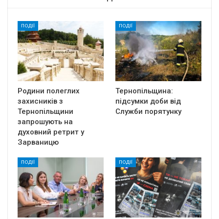
ПОДІЇ
ПОДІЇ
Родини полеглих
Тернопільщина:
захисників з
підсумки доби від
Тернопільщини
Служби порятунку
запрошують на
духовний ретрит у
Зарваницю
ПОДІЇ
ПОДІЇ