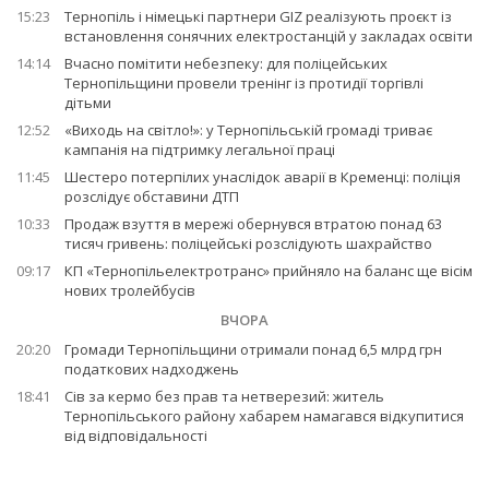
15:23
Тернопіль і німецькі партнери GIZ реалізують проєкт із
встановлення сонячних електростанцій у закладах освіти
14:14
Вчасно помітити небезпеку: для поліцейських
Тернопільщини провели тренінг із протидії торгівлі
дітьми
12:52
«Виходь на світло!»: у Тернопільській громаді триває
кампанія на підтримку легальної праці
11:45
Шестеро потерпілих унаслідок аварії в Кременці: поліція
розслідує обставини ДТП
10:33
Продаж взуття в мережі обернувся втратою понад 63
тисяч гривень: поліцейські розслідують шахрайство
09:17
КП «Тернопільелектротранс» прийняло на баланс ще вісім
нових тролейбусів
ВЧОРА
20:20
Громади Тернопільщини отримали понад 6,5 млрд грн
податкових надходжень
18:41
Сів за кермо без прав та нетверезий: житель
Тернопільського району хабарем намагався відкупитися
від відповідальності