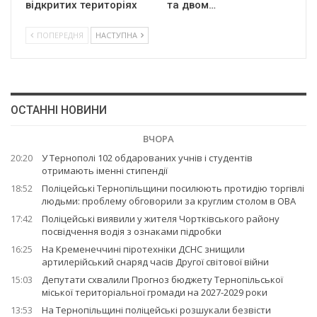
відкритих територіях
та двом…
ПОПЕРЕДНЯ
НАСТУПНА
ОСТАННІ НОВИНИ
ВЧОРА
20:20
У Тернополі 102 обдарованих учнів і студентів
отримають іменні стипендії
18:52
Поліцейські Тернопільщини посилюють протидію торгівлі
людьми: проблему обговорили за круглим столом в ОВА
17:42
Поліцейські виявили у жителя Чортківського району
посвідчення водія з ознаками підробки
16:25
На Кременеччині піротехніки ДСНС знищили
артилерійський снаряд часів Другої світової війни
15:03
Депутати схвалили Прогноз бюджету Тернопільської
міської територіальної громади на 2027-2029 роки
13:53
На Тернопільщині поліцейські розшукали безвісти