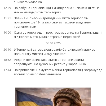
зниклого чоловіка
12:39
За добу на Тернопільщині ліквідовано 10 пожеж: шість із
них — на відкритих територіях
11:21
Звання «Почесний громадянин міста Тернополя»
присвоєно ще 13-ти захисникам та двом видатним
тернополянам
10:00
Одна автопригода – троє травмованих: на Тернопільщині
під колеса мотоцикла потрапив перехожий
06.08.2026
20:10
У Тернополі затвердили розмір батьківської плати за
навчання у мистецькому ліцеї №21
18:52
Родини полеглих захисників з Тернопільщини
запрошують на духовний ретрит у Зарваницю
17:44
За привласнення чужого майна тернополянці загрожує до
восьми років позбавлення волі