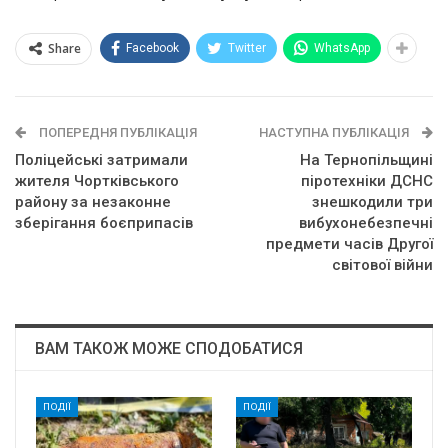
Share
Facebook
Twitter
WhatsApp
ПОПЕРЕДНЯ ПУБЛІКАЦІЯ
НАСТУПНА ПУБЛІКАЦІЯ
Поліцейські затримали
На Тернопільщині
жителя Чортківського
піротехніки ДСНС
району за незаконне
знешкодили три
зберігання боєприпасів
вибухонебезпечні
предмети часів Другої
світової війни
ВАМ ТАКОЖ МОЖЕ СПОДОБАТИСЯ
ПОДІЇ
ПОДІЇ