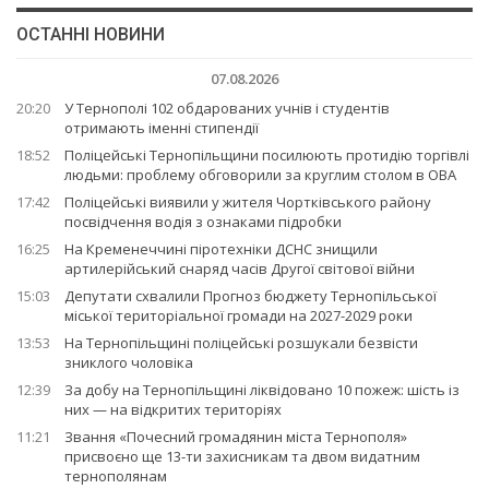
ОСТАННІ НОВИНИ
07.08.2026
20:20
У Тернополі 102 обдарованих учнів і студентів
отримають іменні стипендії
18:52
Поліцейські Тернопільщини посилюють протидію торгівлі
людьми: проблему обговорили за круглим столом в ОВА
17:42
Поліцейські виявили у жителя Чортківського району
посвідчення водія з ознаками підробки
16:25
На Кременеччині піротехніки ДСНС знищили
артилерійський снаряд часів Другої світової війни
15:03
Депутати схвалили Прогноз бюджету Тернопільської
міської територіальної громади на 2027-2029 роки
13:53
На Тернопільщині поліцейські розшукали безвісти
зниклого чоловіка
12:39
За добу на Тернопільщині ліквідовано 10 пожеж: шість із
них — на відкритих територіях
11:21
Звання «Почесний громадянин міста Тернополя»
присвоєно ще 13-ти захисникам та двом видатним
тернополянам