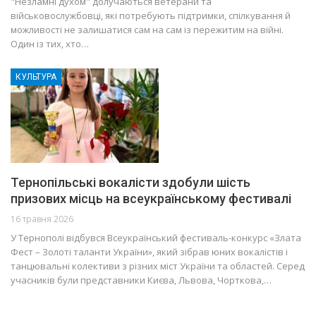
"Незламні духом" долучаються ветерани та
військовослужбовці, які потребують підтримки, спілкування й
можливості не залишатися сам на сам із пережитим на війні.
Один із тих, хто…
КУЛЬТУРА
Тернопільські вокалісти здобули шість
призових місць на всеукраїнському фестивалі
16 травня 2026
У Тернополі відбувся Всеукраїнський фестиваль-конкурс «Злата
Фест – Золоті таланти України», який зібрав юних вокалістів і
танцювальні колективи з різних міст України та областей. Серед
учасників були представники Києва, Львова, Чорткова,…