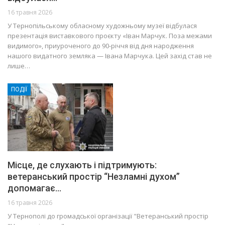
16 травня 2026
У Тернопільському обласному художньому музеї відбулася
презентація виставкового проєкту «Іван Марчук. Поза межами
видимого», приуроченого до 90-річчя від дня народження
нашого видатного земляка — Івана Марчука. Цей захід став не
лише…
ПОДІЇ
Місце, де слухають і підтримують:
ветеранський простір “Незламні духом”
допомагає…
16 травня 2026
У Тернополі до громадської організації "Ветеранський простір