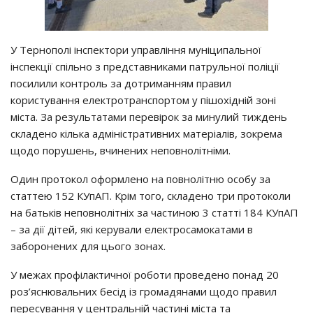
У Тернополі інспектори управління муніципальної
інспекції спільно з представниками патрульної поліції
посилили контроль за дотриманням правил
користування електротранспортом у пішохідній зоні
міста. За результатами перевірок за минулий тиждень
складено кілька адміністративних матеріалів, зокрема
щодо порушень, вчинених неповнолітніми.
Один протокол оформлено на повнолітню особу за
статтею 152 КУпАП. Крім того, складено три протоколи
на батьків неповнолітніх за частиною 3 статті 184 КУпАП
– за дії дітей, які керували електросамокатами в
заборонених для цього зонах.
У межах профілактичної роботи проведено понад 20
роз’яснювальних бесід із громадянами щодо правил
пересування у центральній частині міста та