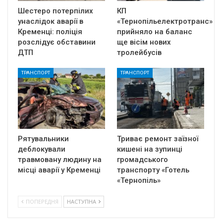
Шестеро потерпілих
КП
унаслідок аварії в
«Тернопільелектротранс»
Кременці: поліція
прийняло на баланс
розслідує обставини
ще вісім нових
ДТП
тролейбусів
ТРАНСПОРТ
ТРАНСПОРТ
Рятувальники
Триває ремонт заїзної
деблокували
кишені на зупинці
травмовану людину на
громадського
місці аварії у Кременці
транспорту «Готель
«Тернопіль»
ПОПЕРЕДНЯ
НАСТУПНА