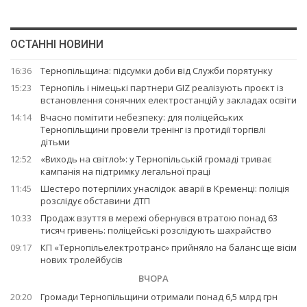
ОСТАННІ НОВИНИ
16:36
Тернопільщина: підсумки доби від Служби порятунку
15:23
Тернопіль і німецькі партнери GIZ реалізують проєкт із
встановлення сонячних електростанцій у закладах освіти
14:14
Вчасно помітити небезпеку: для поліцейських
Тернопільщини провели тренінг із протидії торгівлі
дітьми
12:52
«Виходь на світло!»: у Тернопільській громаді триває
кампанія на підтримку легальної праці
11:45
Шестеро потерпілих унаслідок аварії в Кременці: поліція
розслідує обставини ДТП
10:33
Продаж взуття в мережі обернувся втратою понад 63
тисяч гривень: поліцейські розслідують шахрайство
09:17
КП «Тернопільелектротранс» прийняло на баланс ще вісім
нових тролейбусів
ВЧОРА
20:20
Громади Тернопільщини отримали понад 6,5 млрд грн