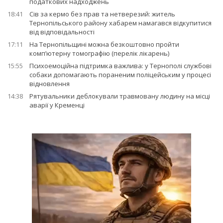
податкових надходжень
18:41
Сів за кермо без прав та нетверезий: житель
Тернопільського району хабарем намагався відкупитися
від відповідальності
17:11
На Тернопільщині можна безкоштовно пройти
комп’ютерну томографію (перелік лікарень)
15:55
Психоемоційна підтримка важлива: у Тернополі службові
собаки допомагають пораненим поліцейським у процесі
відновлення
14:38
Рятувальники деблокували травмовану людину на місці
аварії у Кременці