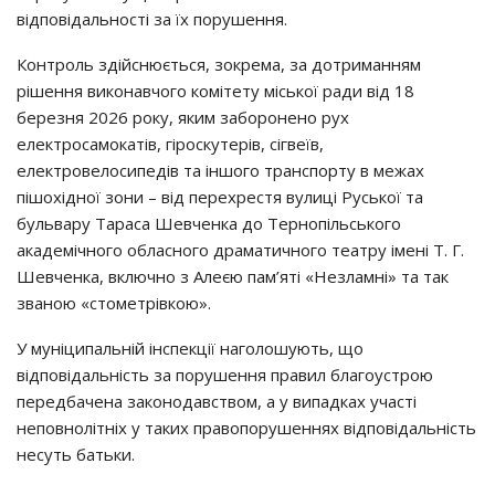
відповідальності за їх порушення.
Контроль здійснюється, зокрема, за дотриманням
рішення виконавчого комітету міської ради від 18
березня 2026 року, яким заборонено рух
електросамокатів, гіроскутерів, сігвеїв,
електровелосипедів та іншого транспорту в межах
пішохідної зони – від перехрестя вулиці Руської та
бульвару Тараса Шевченка до Тернопільського
академічного обласного драматичного театру імені Т. Г.
Шевченка, включно з Алеєю пам’яті «Незламні» та так
званою «стометрівкою».
У муніципальній інспекції наголошують, що
відповідальність за порушення правил благоустрою
передбачена законодавством, а у випадках участі
неповнолітніх у таких правопорушеннях відповідальність
несуть батьки.