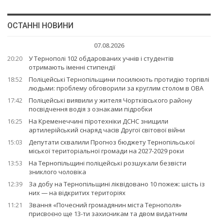
ОСТАННІ НОВИНИ
07.08.2026
20:20
У Тернополі 102 обдарованих учнів і студентів
отримають іменні стипендії
18:52
Поліцейські Тернопільщини посилюють протидію торгівлі
людьми: проблему обговорили за круглим столом в ОВА
17:42
Поліцейські виявили у жителя Чортківського району
посвідчення водія з ознаками підробки
16:25
На Кременеччині піротехніки ДСНС знищили
артилерійський снаряд часів Другої світової війни
15:03
Депутати схвалили Прогноз бюджету Тернопільської
міської територіальної громади на 2027-2029 роки
13:53
На Тернопільщині поліцейські розшукали безвісти
зниклого чоловіка
12:39
За добу на Тернопільщині ліквідовано 10 пожеж: шість із
них — на відкритих територіях
11:21
Звання «Почесний громадянин міста Тернополя»
присвоєно ще 13-ти захисникам та двом видатним