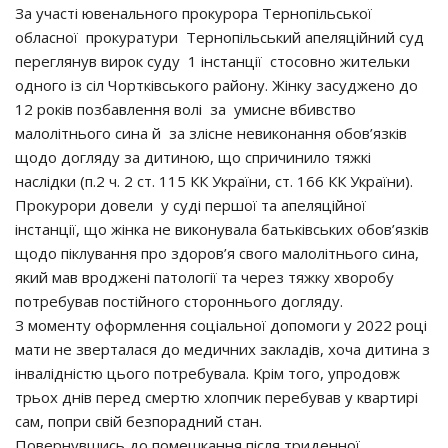
За участі ювенального прокурора Тернопільської
обласної прокуратури Тернопільський апеляційний суд
переглянув вирок суду 1 інстанції стосовно жительки
одного із сіл Чортківського району. Жінку засуджено до
12 років позбавлення волі за умисне вбивство
малолітнього сина й за злісне невиконання обов’язків
щодо догляду за дитиною, що спричинило тяжкі
наслідки (п.2 ч. 2 ст. 115 КК України, ст. 166 КК України).
Прокурори довели у суді першої та апеляційної
інстанції, що жінка не виконувала батьківських обов’язків
щодо піклування про здоров’я свого малолітнього сина,
який мав вроджені патології та через тяжку хворобу
потребував постійного стороннього догляду.
З моменту оформлення соціальної допомоги у 2022 році
мати не зверталася до медичних закладів, хоча дитина з
інвалідністю цього потребувала. Крім того, упродовж
трьох днів перед смертю хлопчик перебував у квартирі
сам, попри свій безпорадний стан.
Повернувшись до помешкання після триденної