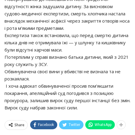
відсутності жінка задушила дитину. За висновком
судово-медичної експертизи, смерть хлопчика настала
внаслідок механічної асфіксії через закриття отворів носа
і рота м’якими предметами.
Експертиза також встановила, що перед смертю дитина
кілька днів не отримувала їжі — у шлунку та кишківнику
були відсутні харчові маси.
Потерпілим у справі визнано батька дитини, який з 2021
року служить у ЗСУ.
Обвинувачена своєї вини у вбивстві не визнала та не
розкаялася.
І хоча адвокат обвинуваченої просив пом’якшити
покарання, апеляційний суд погодився з позицією
прокурора, залишив вирок суду першої інстанції без змін.
Вирок суду набрав законної сили.
Share
Facebook
Twitter
WhatsApp