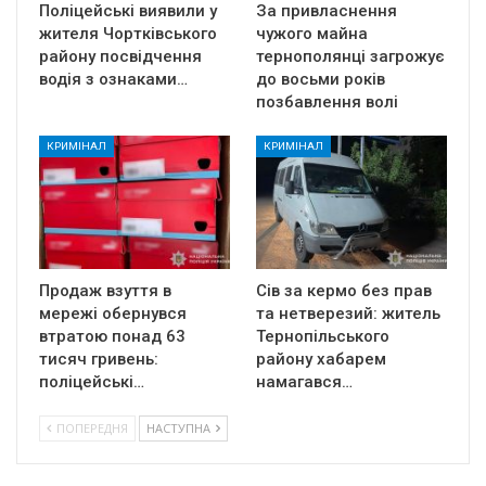
Поліцейські виявили у
За привласнення
жителя Чортківського
чужого майна
району посвідчення
тернополянці загрожує
водія з ознаками…
до восьми років
позбавлення волі
КРИМІНАЛ
КРИМІНАЛ
Продаж взуття в
Сів за кермо без прав
мережі обернувся
та нетверезий: житель
втратою понад 63
Тернопільського
тисяч гривень:
району хабарем
поліцейські…
намагався…
ПОПЕРЕДНЯ
НАСТУПНА