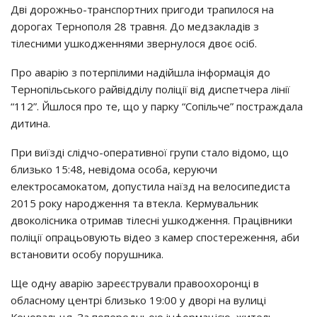
Дві дорожньо-транспортних пригоди трапилося на
дорогах Тернополя 28 травня. До медзакладів з
тілесними ушкодженнями звернулося двоє осіб.
Про аварію з потерпілими надійшла інформація до
Тернопільського райвідділу поліції від диспетчера лінії
“112”. Йшлося про те, що у парку “Сопільче” постраждала
дитина.
При виїзді слідчо-оперативної групи стало відомо, що
близько 15:48, невідома особа, керуючи
електросамокатом, допустила наїзд на велосипедиста
2015 року народження та втекла. Кермувальник
двоколісника отримав тілесні ушкодження. Працівники
поліції опрацьовують відео з камер спостереження, аби
встановити особу порушника.
Ще одну аварію зареєстрували правоохоронці в
обласному центрі близько 19:00 у дворі на вулиці