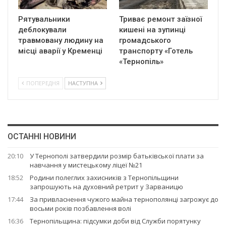
Рятувальники
Триває ремонт заїзної
деблокували
кишені на зупинці
травмовану людину на
громадського
місці аварії у Кременці
транспорту «Готель
«Тернопіль»
ПОПЕРЕДНЯ
НАСТУПНА
ОСТАННІ НОВИНИ
20:10
У Тернополі затвердили розмір батьківської плати за
навчання у мистецькому ліцеї №21
18:52
Родини полеглих захисників з Тернопільщини
запрошують на духовний ретрит у Зарваницю
17:44
За привласнення чужого майна тернополянці загрожує до
восьми років позбавлення волі
16:36
Тернопільщина: підсумки доби від Служби порятунку