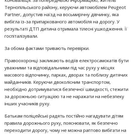
Коновальця. За попередньою інформацією, житель
Тернопільського району, керуючи автомобілем Peugeot
Partner, допустив наїзд на восьмирічну дівчинку, яка
вибігла із-за припаркованого автомобіля на дорогу. У
результаті ДТП дитина отримала тілесні ушкодження. Її
госпіталізували.
За обома фактами тривають перевірки.
Правоохоронці закликають водіїв електросамокатів бути
уважними та відповідальними під час руху у місцях
масового відпочинку, парках, дворах та поблизу дитячих
майданчиків. Керуючи двоколісним транспортом,
необхідно дотримуватися безпечної швидкості, стежити
за дорожньою ситуацією та не наражати на небезпеку
інших учасників руху.
Батькам поліцейські радять постійно нагадувати дітям
правила дорожнього руху, пояснювати, як безпечно
переходити дорогу, чому не можна раптово вибігати на