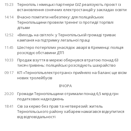
15:23
Тернопіль і німецькі партнери GIZ реалізують проєкт із
встановлення сонячних електростанцій у закладах освіти
14:14
Вчасно помітити небезпеку: для поліцейських
Тернопільщини провели тренінг із протидії торгівлі
дітьми
12:52
«Виходь на світло!»: у Тернопільській громаді триває
кампанія на підтримку легальної праці
11:45
Шестеро потерпілих унаслідок аварії в Кременці: поліція
розслідує обставини ДТП
10:33
Продаж взуття в мережі обернувся втратою понад 63
тисяч гривень: поліцейські розслідують шахрайство
09:17
КП «Тернопільелектротранс» прийняло на баланс ще вісім
нових тролейбусів
ВЧОРА
20:20
Громади Тернопільщини отримали понад 6,5 млрд грн
податкових надходжень
18:41
Сів за кермо без прав та нетверезий: житель
Тернопільського району хабарем намагався відкупитися
від відповідальності