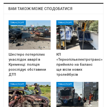
ВАМ ТАКОЖ МОЖЕ СПОДОБАТИСЯ
ТРАНСПОРТ
ТРАНСПОРТ
Шестеро потерпілих
КП
унаслідок аварії в
«Тернопільелектротранс»
Кременці: поліція
прийняло на баланс
розслідує обставини
ще вісім нових
ДТП
тролейбусів
ТРАНСПОРТ
ТРАНСПОРТ