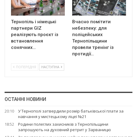
Тернопіль і німецькі
Вчасно помітити
партнери GIZ
небезпеку: для
реалізують проєкт із
поліцейських
встановлення
Тернопільщини
сонячних…
провели тренінг із
протидії…
ПОПЕРЕДНЯ
НАСТУПНА
ОСТАННІ НОВИНИ
20:10
У Тернополі затвердили розмір батьківської плати за
навчання у мистецькому ліцеї №21
18:52
Родини полеглих захисників з Тернопільщини
запрошують на духовний ретрит у Зарваницю