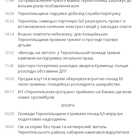
17:44
За привласнення чужого майна тернополянці загрожує до
восьми років позбавлення волі
16:36
Тернопільщина: підсумки доби від Служби порятунку
15:23
Тернопіль і німецькі партнери GIZ реалізують проєкт із
встановлення сонячних електростанцій у закладах освіти
14:14
Вчасно помітити небезпеку: для поліцейських
Тернопільщини провели тренінг із протидії торгівлі
дітьми
12:52
«Виходь на світло!»: у Тернопільській громаді триває
кампанія на підтримку легальної праці
11:45
Шестеро потерпілих унаслідок аварії в Кременці: поліція
розслідує обставини ДТП
10:33
Продаж взуття в мережі обернувся втратою понад 63
тисяч гривень: поліцейські розслідують шахрайство
09:17
КП «Тернопільелектротранс» прийняло на баланс ще вісім
нових тролейбусів
ВЧОРА
20:20
Громади Тернопільщини отримали понад 6,5 млрд грн
податкових надходжень
18:41
Сів за кермо без прав та нетверезий: житель
Тернопільського району хабарем намагався відкупитися