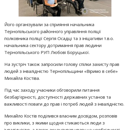
Його організували за сприяння начальника
Тернопільського районного управління поліції
полковника поліції Сергія Осадці та з ініціативи т.в.о.
начальника сектору дотримання прав людини
Тернопільського РУП Любові Боруцької.
На зустріч також запросили голову спілки захисту прав
людей з інвалідністю Тернопільщини «Віримо в себе»
Михайла Костіва.
Під час заходу учасники обговорили питання
безбар’єрності, доступності державних установ та
важливості поваги до прав і потреб людей з інвалідністю.
Михайло Костів поділився власним досвідом, розповів
про виклики, з якими щодня стикаються люди з
інвалідністю, а також акцентував увагу на необхідності