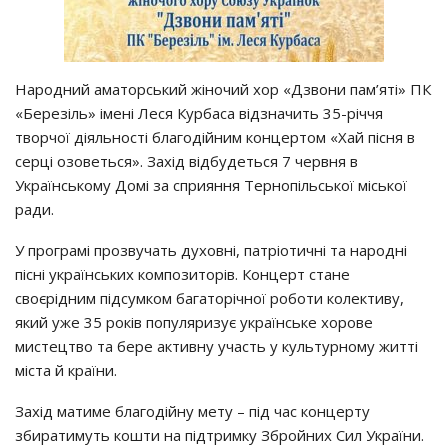
Народний аматорський жіночий хор «Дзвони пам’яті» ПК
«Березіль» імені Леся Курбаса відзначить 35-річчя
творчої діяльності благодійним концертом «Хай пісня в
серці озоветься». Захід відбудеться 7 червня в
Українському Домі за сприяння Тернопільської міської
ради.
У програмі прозвучать духовні, патріотичні та народні
пісні українських композиторів. Концерт стане
своєрідним підсумком багаторічної роботи колективу,
який уже 35 років популяризує українське хорове
мистецтво та бере активну участь у культурному житті
міста й країни.
Захід матиме благодійну мету – під час концерту
збиратимуть кошти на підтримку Збройних Сил України.