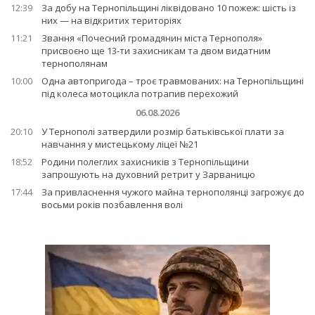
12:39
За добу на Тернопільщині ліквідовано 10 пожеж: шість із
них — на відкритих територіях
11:21
Звання «Почесний громадянин міста Тернополя»
присвоєно ще 13-ти захисникам та двом видатним
тернополянам
10:00
Одна автопригода – троє травмованих: на Тернопільщині
під колеса мотоцикла потрапив перехожий
06.08.2026
20:10
У Тернополі затвердили розмір батьківської плати за
навчання у мистецькому ліцеї №21
18:52
Родини полеглих захисників з Тернопільщини
запрошують на духовний ретрит у Зарваницю
17:44
За привласнення чужого майна тернополянці загрожує до
восьми років позбавлення волі