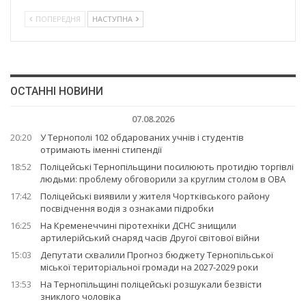
ПОПЕРЕДНЯ
НАСТУПНА
ОСТАННІ НОВИНИ
07.08.2026
20:20
У Тернополі 102 обдарованих учнів і студентів
отримають іменні стипендії
18:52
Поліцейські Тернопільщини посилюють протидію торгівлі
людьми: проблему обговорили за круглим столом в ОВА
17:42
Поліцейські виявили у жителя Чортківського району
посвідчення водія з ознаками підробки
16:25
На Кременеччині піротехніки ДСНС знищили
артилерійський снаряд часів Другої світової війни
15:03
Депутати схвалили Прогноз бюджету Тернопільської
міської територіальної громади на 2027-2029 роки
13:53
На Тернопільщині поліцейські розшукали безвісти
зниклого чоловіка