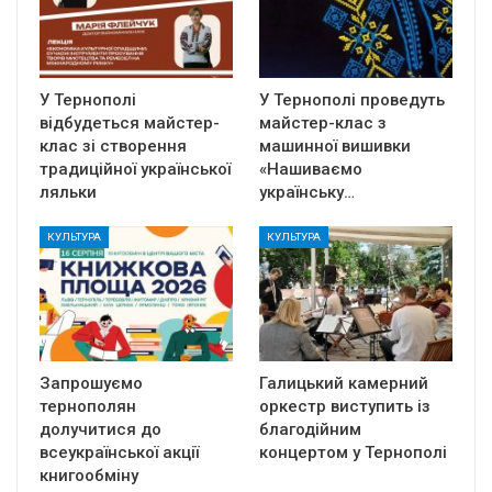
У Тернополі
У Тернополі проведуть
відбудеться майстер-
майстер-клас з
клас зі створення
машинної вишивки
традиційної української
«Нашиваємо
ляльки
українську…
КУЛЬТУРА
КУЛЬТУРА
Запрошуємо
Галицький камерний
тернополян
оркестр виступить із
долучитися до
благодійним
всеукраїнської акції
концертом у Тернополі
книгообміну