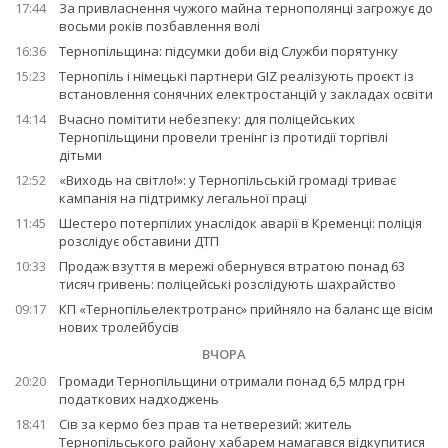
17:44
За привласнення чужого майна тернополянці загрожує до
восьми років позбавлення волі
16:36
Тернопільщина: підсумки доби від Служби порятунку
15:23
Тернопіль і німецькі партнери GIZ реалізують проєкт із
встановлення сонячних електростанцій у закладах освіти
14:14
Вчасно помітити небезпеку: для поліцейських
Тернопільщини провели тренінг із протидії торгівлі
дітьми
12:52
«Виходь на світло!»: у Тернопільській громаді триває
кампанія на підтримку легальної праці
11:45
Шестеро потерпілих унаслідок аварії в Кременці: поліція
розслідує обставини ДТП
10:33
Продаж взуття в мережі обернувся втратою понад 63
тисяч гривень: поліцейські розслідують шахрайство
09:17
КП «Тернопільелектротранс» прийняло на баланс ще вісім
нових тролейбусів
ВЧОРА
20:20
Громади Тернопільщини отримали понад 6,5 млрд грн
податкових надходжень
18:41
Сів за кермо без прав та нетверезий: житель
Тернопільського району хабарем намагався відкупитися