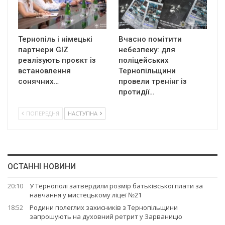
Тернопіль і німецькі
Вчасно помітити
партнери GIZ
небезпеку: для
реалізують проєкт із
поліцейських
встановлення
Тернопільщини
сонячних…
провели тренінг із
протидії…
ПОПЕРЕДНЯ
НАСТУПНА
ОСТАННІ НОВИНИ
20:10
У Тернополі затвердили розмір батьківської плати за
навчання у мистецькому ліцеї №21
18:52
Родини полеглих захисників з Тернопільщини
запрошують на духовний ретрит у Зарваницю