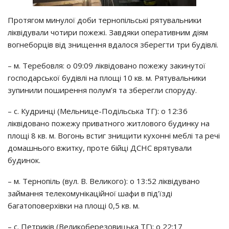
Протягом минулої доби тернопільські рятувальники
ліквідували чотири пожежі. Завдяки оперативним діям
вогнеборців від знищення вдалося зберегти три будівлі.
– м. Теребовля: о 09:09 ліквідовано пожежу закинутої
господарської будівлі на площі 10 кв. м. Рятувальники
зупинили поширення полум’я та зберегли споруду.
– с. Кудринці (Мельнице-Подільська ТГ): о 12:36
ліквідовано пожежу приватного житлового будинку на
площі 8 кв. м. Вогонь встиг знищити кухонні меблі та речі
домашнього вжитку, проте бійці ДСНС врятували
будинок.
– м. Тернопіль (вул. В. Великого): о 13:52 ліквідувано
займання телекомунікаційної шафи в під’їзді
багатоповерхівки на площі 0,5 кв. м.
– с. Петриків (Великоберезовицька ТГ): о 22:17