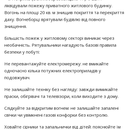
ліквідували пожежу приватного житлового будинку.
Вогонь на площі 20 кв. м знищив покриття та перекриття
даху. Вогнеборці врятували будівлю від повного
знищення.
Більшість пожеж у житловому секторі виникає через
необачність. Рятувальники нагадують базові правила
безпеки у побуті:
Не перевантажуйте електромережу: не вмикайте
одночасно кілька потужних електроприладів у
подовжувач.
Не залишайте техніку без нагляду: завжди вимикайте
праски, обігрівачі та телевізори, коли виходите з дому.
Слідкуйте за відкритим вогнем: не залишайте запалені
свічки чи увімкнені газові конфорки без контролю.
Ховайте сірники та запальнички від дітей: пояснюйте їм