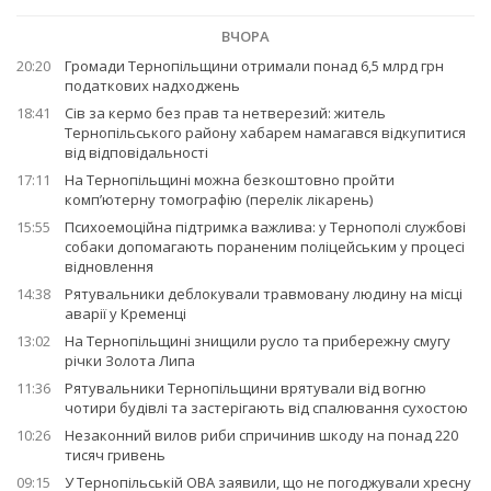
ВЧОРА
20:20
Громади Тернопільщини отримали понад 6,5 млрд грн
податкових надходжень
18:41
Сів за кермо без прав та нетверезий: житель
Тернопільського району хабарем намагався відкупитися
від відповідальності
17:11
На Тернопільщині можна безкоштовно пройти
комп’ютерну томографію (перелік лікарень)
15:55
Психоемоційна підтримка важлива: у Тернополі службові
собаки допомагають пораненим поліцейським у процесі
відновлення
14:38
Рятувальники деблокували травмовану людину на місці
аварії у Кременці
13:02
На Тернопільщині знищили русло та прибережну смугу
річки Золота Липа
11:36
Рятувальники Тернопільщини врятували від вогню
чотири будівлі та застерігають від спалювання сухостою
10:26
Незаконний вилов риби спричинив шкоду на понад 220
тисяч гривень
09:15
У Тернопільській ОВА заявили, що не погоджували хресну