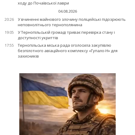
ходу до Почаївської лаври
04.08.2026
20:26
У вчиненні майнового злочину поліцейські підозрюють
неповнолітнього тернополянина
19:05
У Тернопільській громаді триває перевірка стану і
доступності укриттів
17:55
Тернопільська міська рада оголосила закупівлю
безпілотного авіаційного комплексу «Гупало-Н» для
захисників