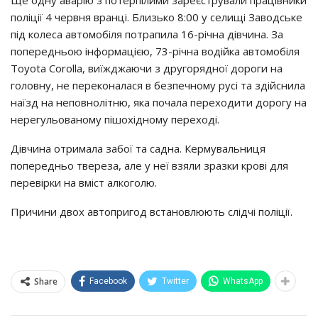
Ще одну аварію з потерпілими зареєстрували працівники
поліції 4 червня вранці. Близько 8:00 у селищі Заводське
під колеса автомобіля потрапила 16-річна дівчина. За
попередньою інформацією, 73-річна водійка автомобіля
Toyota Corolla, виїжджаючи з другорядної дороги на
головну, не переконалася в безпечному русі та здійснила
наїзд на неповнолітню, яка почала переходити дорогу на
нерегульованому пішохідному переході.
Дівчина отримала забої та садна. Кермувальниця
попередньо твереза, але у неї взяли зразки крові для
перевірки на вміст алкоголю.
Причини двох автопригод встановлюють слідчі поліції.
Share
Facebook
Twitter
WhatsApp