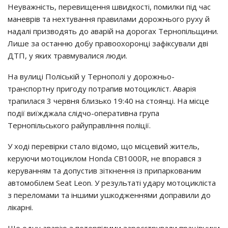
Неуважність, перевищення швидкості, помилки під час
маневрів та нехтування правилами дорожнього руху й
надалі призводять до аварій на дорогах Тернопільщини.
Лише за останню добу правоохоронці зафіксували дві
ДТП, у яких травмувалися люди.
На вулиці Поліській у Тернополі у дорожньо-
транспортну пригоду потрапив мотоцикліст. Аварія
трапилася 3 червня близько 19:40 на стоянці. На місце
події виїжджала слідчо-оперативна група
Тернопільського райуправління поліції.
У ході перевірки стало відомо, що місцевий житель,
керуючи мотоциклом Honda CB1000R, не впорався з
керуванням та допустив зіткнення із припаркованим
автомобілем Seat Leon. У результаті удару мотоцикліста
з переломами та іншими ушкодженнями доправили до
лікарні.