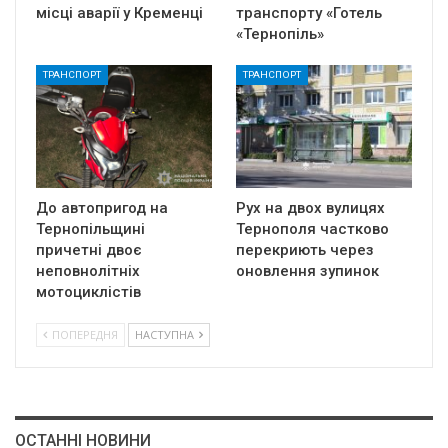
місці аварії у Кременці
транспорту «Готель
«Тернопіль»
ТРАНСПОРТ
ТРАНСПОРТ
До автопригод на
Рух на двох вулицях
Тернопільщині
Тернополя частково
причетні двоє
перекриють через
неповнолітніх
оновлення зупинок
мотоциклістів
ПОПЕРЕДНЯ
НАСТУПНА
ОСТАННІ НОВИНИ