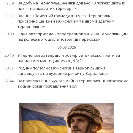
12:39
За добу на Тернопільщині ліквідовано 10 пожеж: шість із
них — на відкритих територіях
11:21
Звання «Почесний громадянин міста Тернополя»
присвоєно ще 13-ти захисникам та двом видатним
тернополянам
10:00
Одна автопригода – троє травмованих: на Тернопільщині
під колеса мотоцикла потрапив перехожий
06.08.2026
20:10
У Тернополі затвердили розмір батьківської плати за
навчання у мистецькому ліцеї №21
18:52
Родини полеглих захисників з Тернопільщини
запрошують на духовний ретрит у Зарваницю
17:44
За привласнення чужого майна тернополянці загрожує до
восьми років позбавлення волі