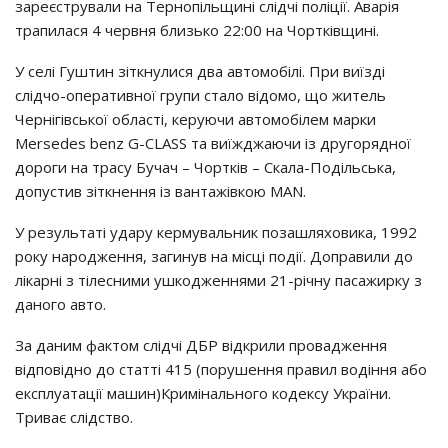
зареєстрували на Тернопільщині слідчі поліції. Аварія
трапилася 4 червня близько 22:00 на Чортківщині.
У селі Гуштин зіткнулися два автомобілі. При виїзді
слідчо-оперативної групи стало відомо, що житель
Чернігівської області, керуючи автомобілем марки
Mersedes benz G-CLASS та виїжджаючи із другорядної
дороги на трасу Бучач – Чортків – Скала-Подільська,
допустив зіткнення із вантажівкою MAN.
У результаті удару кермувальник позашляховика, 1992
року народження, загинув на місці події. Доправили до
лікарні з тілесними ушкодженнями 21-річну пасажирку з
даного авто.
За даним фактом слідчі ДБР відкрили провадження
відповідно до статті 415 (порушення правил водіння або
експлуатації машин)Кримінального кодексу України.
Триває слідство.