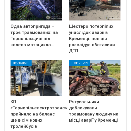
Одна автопригода –
Шестеро потерпілих
троє травмованих: на
унаслідок аварії в
Тернопільщині під
Кременці: поліція
колеса мотоцикла…
розслідує обставини
ДТП
ТРАНСПОРТ
ТРАНСПОРТ
КП
Рятувальники
«Тернопільелектротранс»
деблокували
прийняло на баланс
травмовану людину на
ще вісім нових
місці аварії у Кременці
тролейбусів