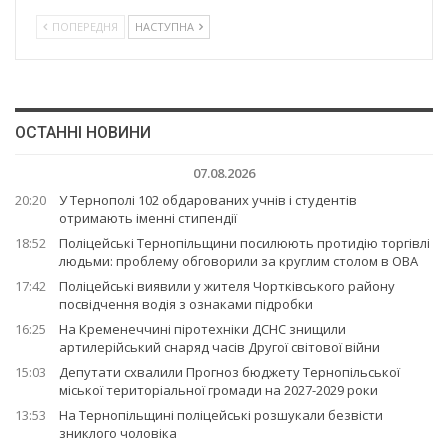
ПОПЕРЕДНЯ
НАСТУПНА
ОСТАННІ НОВИНИ
07.08.2026
20:20
У Тернополі 102 обдарованих учнів і студентів
отримають іменні стипендії
18:52
Поліцейські Тернопільщини посилюють протидію торгівлі
людьми: проблему обговорили за круглим столом в ОВА
17:42
Поліцейські виявили у жителя Чортківського району
посвідчення водія з ознаками підробки
16:25
На Кременеччині піротехніки ДСНС знищили
артилерійський снаряд часів Другої світової війни
15:03
Депутати схвалили Прогноз бюджету Тернопільської
міської територіальної громади на 2027-2029 роки
13:53
На Тернопільщині поліцейські розшукали безвісти
зниклого чоловіка