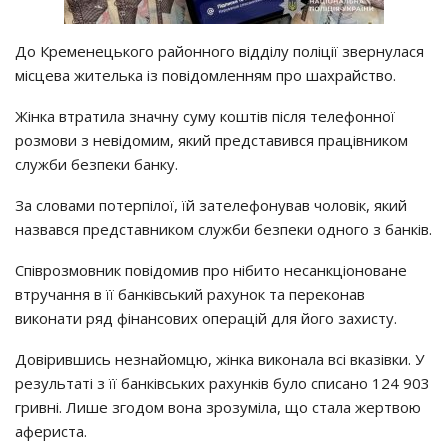
До Кременецького районного відділу поліції звернулася
місцева жителька із повідомленням про шахрайство.
Жінка втратила значну суму коштів після телефонної
розмови з невідомим, який представився працівником
служби безпеки банку.
За словами потерпілої, їй зателефонував чоловік, який
назвався представником служби безпеки одного з банків.
Співрозмовник повідомив про нібито несанкціоноване
втручання в її банківський рахунок та переконав
виконати ряд фінансових операцій для його захисту.
Довірившись незнайомцю, жінка виконала всі вказівки. У
результаті з її банківських рахунків було списано 124 903
гривні. Лише згодом вона зрозуміла, що стала жертвою
афериста.