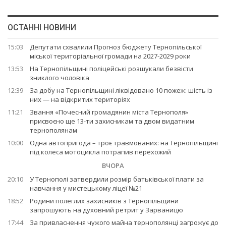
ОСТАННІ НОВИНИ
15:03
Депутати схвалили Прогноз бюджету Тернопільської
міської територіальної громади на 2027-2029 роки
13:53
На Тернопільщині поліцейські розшукали безвісти
зниклого чоловіка
12:39
За добу на Тернопільщині ліквідовано 10 пожеж: шість із
них — на відкритих територіях
11:21
Звання «Почесний громадянин міста Тернополя»
присвоєно ще 13-ти захисникам та двом видатним
тернополянам
10:00
Одна автопригода – троє травмованих: на Тернопільщині
під колеса мотоцикла потрапив перехожий
ВЧОРА
20:10
У Тернополі затвердили розмір батьківської плати за
навчання у мистецькому ліцеї №21
18:52
Родини полеглих захисників з Тернопільщини
запрошують на духовний ретрит у Зарваницю
17:44
За привласнення чужого майна тернополянці загрожує до