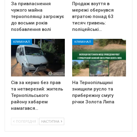
За привласнення
Продаж взуття в
чужого майна
мережі обернувся
тернополянці загрожує
втратою понад 63
до восьми років
тисяч гривень:
позбавлення волі
поліцейські…
КРИМІНАЛ
КРИМІНАЛ
Сів за кермо без прав
На Тернопільщині
та нетверезий: житель
знищили русло та
Тернопільського
прибережну смугу
району хабарем
річки Золота Липа
намагався…
ПОПЕРЕДНЯ
НАСТУПНА