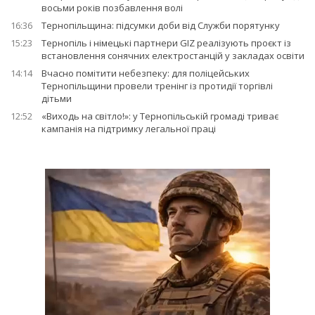
восьми років позбавлення волі
16:36
Тернопільщина: підсумки доби від Служби порятунку
15:23
Тернопіль і німецькі партнери GIZ реалізують проєкт із
встановлення сонячних електростанцій у закладах освіти
14:14
Вчасно помітити небезпеку: для поліцейських
Тернопільщини провели тренінг із протидії торгівлі
дітьми
12:52
«Виходь на світло!»: у Тернопільській громаді триває
кампанія на підтримку легальної праці