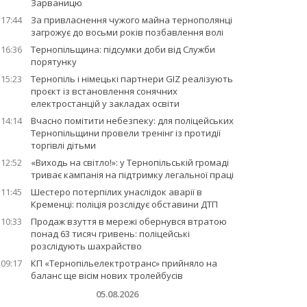
Зарваницю
17:44
За привласнення чужого майна тернополянці
загрожує до восьми років позбавлення волі
16:36
Тернопільщина: підсумки доби від Служби
порятунку
15:23
Тернопіль і німецькі партнери GIZ реалізують
проєкт із встановлення сонячних
електростанцій у закладах освіти
14:14
Вчасно помітити небезпеку: для поліцейських
Тернопільщини провели тренінг із протидії
торгівлі дітьми
12:52
«Виходь на світло!»: у Тернопільській громаді
триває кампанія на підтримку легальної праці
11:45
Шестеро потерпілих унаслідок аварії в
Кременці: поліція розслідує обставини ДТП
10:33
Продаж взуття в мережі обернувся втратою
понад 63 тисяч гривень: поліцейські
розслідують шахрайство
09:17
КП «Тернопільелектротранс» прийняло на
баланс ще вісім нових тролейбусів
05.08.2026