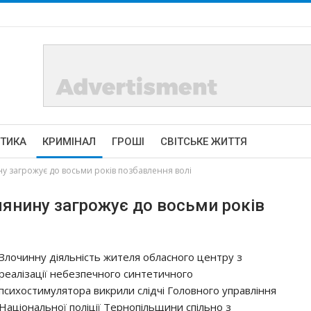
ІТИКА
КРИМІНАЛ
ГРОШІ
СВІТСЬКЕ ЖИТТЯ
у загрожує до восьми років позбавлення волі
лянину загрожує до восьми років
Злочинну діяльність жителя обласного центру з
реалізації небезпечного синтетичного
психостимулятора викрили слідчі Головного управління
Національної поліції Тернопільщини спільно з