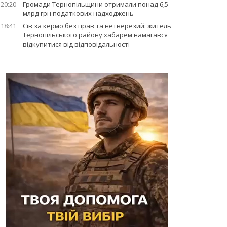
20:20
Громади Тернопільщини отримали понад 6,5
млрд грн податкових надходжень
18:41
Сів за кермо без прав та нетверезий: житель
Тернопільського району хабарем намагався
відкупитися від відповідальності