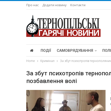
Про нас
Додати новину
Контакти
ПОДІЇ
САМОВРЯДУВАННЯ
ПОЛ
Home
Кримінал
За збут психотропів тернополянин
За збут психотропів тернопо
позбавлення волі