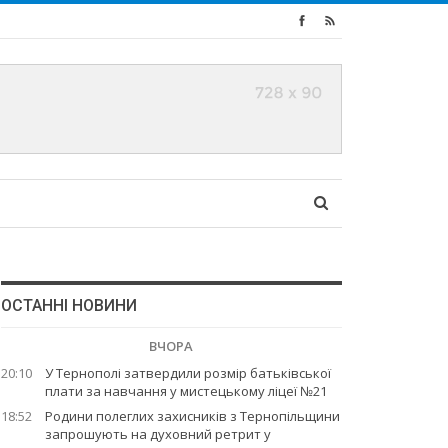
ОСТАННІ НОВИНИ
ВЧОРА
20:10
У Тернополі затвердили розмір батьківської
плати за навчання у мистецькому ліцеї №21
18:52
Родини полеглих захисників з Тернопільщини
запрошують на духовний ретрит у