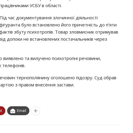
працівниками УСБУ в області.
Під час документування злочинної діяльності
фігуранта було встановлено його причетність до п’яти
фактів збуту психотропів. Товар зловмисник отримував
від допоки не встановлених постачальників через
.
ло виявлено та вилучено психотропні речовини,
х телефонів.
речовин тернополянину оголошено підозру. Суд обрав
вартою з правом внесення застави.
st
Email