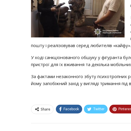
пошту і реалізовував серед любителів «кайфу»
У ході санкціонованого обшуку у фігуранта бу
пристрої для їх вживання та декілька мобільни
За фактами незаконного збуту психотропних 
йому запобіжний захід у вигляді тримання під 
Share
Facebook
Twitter
Pintere