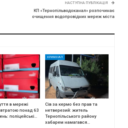
НАСТУПНА ПУБЛІКАЦІЯ
КП «Тернопільводоканал» розпочинає
очищення водопровідних мереж міста
КРИМІНАЛ
уття в мережі
Сів за кермо без прав та
 втратою понад 63
нетверезий: житель
ень: поліцейські…
Тернопільського району
хабарем намагався…