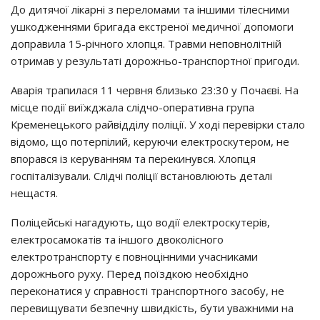
До дитячої лікарні з переломами та іншими тілесними
ушкодженнями бригада екстреної медичної допомоги
доправила 15-річного хлопця. Травми неповнолітній
отримав у результаті дорожньо-транспортної пригоди.
Аварія трапилася 11 червня близько 23:30 у Почаєві. На
місце події виїжджала слідчо-оперативна група
Кременецького райвідділу поліції. У ході перевірки стало
відомо, що потерпілий, керуючи електроскутером, не
впорався із керуванням та перекинувся. Хлопця
госпіталізували. Слідчі поліції встановлюють деталі
нещастя.
Поліцейські нагадують, що водії електроскутерів,
електросамокатів та іншого двоколісного
електротранспорту є повноцінними учасниками
дорожнього руху. Перед поїздкою необхідно
переконатися у справності транспортного засобу, не
перевищувати безпечну швидкість, бути уважними на