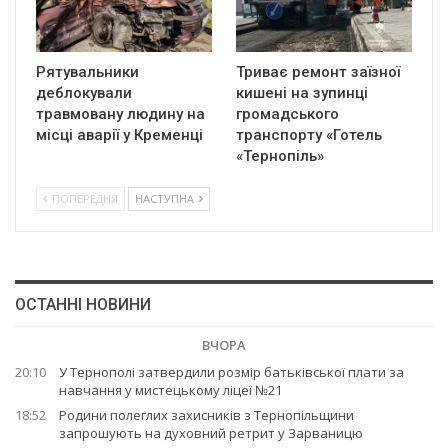
Рятувальники
Триває ремонт заїзної
деблокували
кишені на зупинці
травмовану людину на
громадського
місці аварії у Кременці
транспорту «Готель
«Тернопіль»
ПОПЕРЕДНЯ
НАСТУПНА
ОСТАННІ НОВИНИ
ВЧОРА
20:10
У Тернополі затвердили розмір батьківської плати за
навчання у мистецькому ліцеї №21
18:52
Родини полеглих захисників з Тернопільщини
запрошують на духовний ретрит у Зарваницю