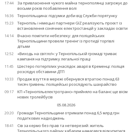
17:44
За привласнення чужого майна тернополянці загрожує до
восьми років позбавлення волі
16:36
Тернопільщина: підсумки доби від Служби порятунку
15:23
Тернопіль і німецькі партнери GIZ реалізують проєкт із
встановлення сонячних електростанцій у закладах освіти
14:14
Вчасно помітити небезпеку: для поліцейських
Тернопільщини провели тренінг із протидії торгівлі
дітьми
12:52
«Виходь на світло!»: у Тернопільській громаді триває
кампанія на підтримку легальної праці
11:45
Шестеро потерпілих унаслідок аварії в Кременці: поліція
розслідує обставини ДТП
10:33
Продаж взуття в мережі обернувся втратою понад 63
тисяч гривень: поліцейські розслідують шахрайство
09:17
КП «Тернопільелектротранс» прийняло на баланс ще вісім
нових тролейбусів
05.08.2026
20:20
Громади Тернопільщини отримали понад 6,5 млрд грн
податкових надходжень
18:41
Сів за кермо без прав та нетверезий: житель
Тернопільського району хабарем намагався відкупитися