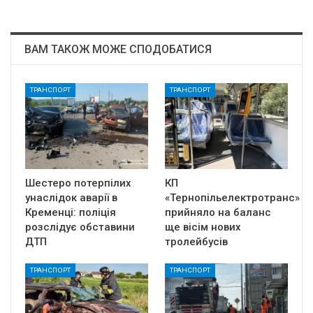
ВАМ ТАКОЖ МОЖЕ СПОДОБАТИСЯ
ТРАНСПОРТ
ТРАНСПОРТ
Шестеро потерпілих
КП
унаслідок аварії в
«Тернопільелектротранс»
Кременці: поліція
прийняло на баланс
розслідує обставини
ще вісім нових
ДТП
тролейбусів
ТРАНСПОРТ
ТРАНСПОРТ