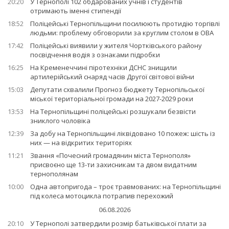
20:20
У Тернополі 102 обдарованих учнів і студентів
отримають іменні стипендії
18:52
Поліцейські Тернопільщини посилюють протидію торгівлі
людьми: проблему обговорили за круглим столом в ОВА
17:42
Поліцейські виявили у жителя Чортківського району
посвідчення водія з ознаками підробки
16:25
На Кременеччині піротехніки ДСНС знищили
артилерійський снаряд часів Другої світової війни
15:03
Депутати схвалили Прогноз бюджету Тернопільської
міської територіальної громади на 2027-2029 роки
13:53
На Тернопільщині поліцейські розшукали безвісти
зниклого чоловіка
12:39
За добу на Тернопільщині ліквідовано 10 пожеж: шість із
них — на відкритих територіях
11:21
Звання «Почесний громадянин міста Тернополя»
присвоєно ще 13-ти захисникам та двом видатним
тернополянам
10:00
Одна автопригода – троє травмованих: на Тернопільщині
під колеса мотоцикла потрапив перехожий
06.08.2026
20:10
У Тернополі затвердили розмір батьківської плати за