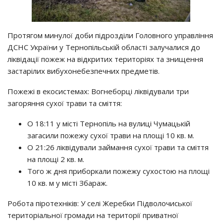
Протягом минулої доби підрозділи Головного управління
ДСНС України у Тернопільській області залучалися до
ліквідації пожеж на відкритих територіях та знищення
застарілих вибухонебезпечних предметів.
Пожежі в екосистемах: Вогнеборці ліквідували три
загоряння сухої трави та сміття:
О 18:11 у місті Тернопіль на вулиці Чумацькій
загасили пожежу сухої трави на площі 10 кв. м.
О 21:26 ліквідували займання сухої трави та сміття
на площі 2 кв. м.
Того ж дня приборкали пожежу сухостою на площі
10 кв. м у місті Збараж.
Робота піротехніків: У селі Жеребки Підволочиської
територіальної громади на території приватної