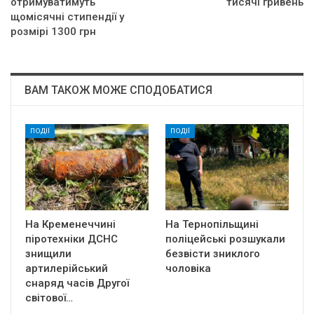
отримуватимуть
тисячі гривень
щомісячні стипендії у
розмірі 1300 грн
ВАМ ТАКОЖ МОЖЕ СПОДОБАТИСЯ
ПОДІЇ
ПОДІЇ
На Кременеччині
На Тернопільщині
піротехніки ДСНС
поліцейські розшукали
знищили
безвісти зниклого
артилерійський
чоловіка
снаряд часів Другої
світової…