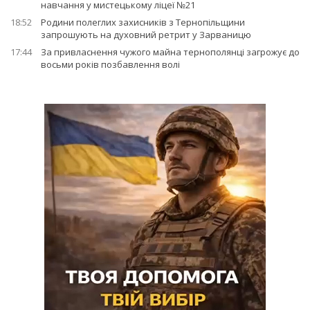
навчання у мистецькому ліцеї №21
18:52
Родини полеглих захисників з Тернопільщини
запрошують на духовний ретрит у Зарваницю
17:44
За привласнення чужого майна тернополянці загрожує до
восьми років позбавлення волі