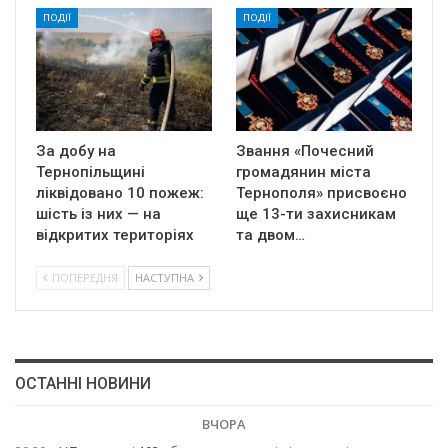
ПОДІЇ
ПОДІЇ
За добу на
Звання «Почесний
Тернопільщині
громадянин міста
ліквідовано 10 пожеж:
Тернополя» присвоєно
шість із них — на
ще 13-ти захисникам
відкритих територіях
та двом…
ПОПЕРЕДНЯ
НАСТУПНА
ОСТАННІ НОВИНИ
ВЧОРА