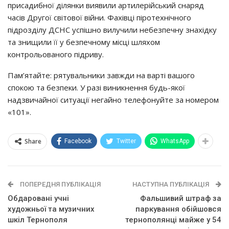
присадибної ділянки виявили артилерійський снаряд
часів Другої світової війни. Фахівці піротехнічного
підрозділу ДСНС успішно вилучили небезпечну знахідку
та знищили її у безпечному місці шляхом
контрольованого підриву.
Пам’ятайте: рятувальники завжди на варті вашого
спокою та безпеки. У разі виникнення будь-якої
надзвичайної ситуації негайно телефонуйте за номером
«101».
Share
Facebook
Twitter
WhatsApp
ПОПЕРЕДНЯ ПУБЛІКАЦІЯ
НАСТУПНА ПУБЛІКАЦІЯ
Обдаровані учні
Фальшивий штраф за
художньої та музичних
паркування обійшовся
шкіл Тернополя
тернополянці майже у 54