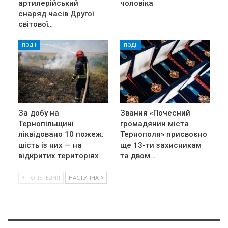
артилерійський
чоловіка
снаряд часів Другої
світової…
ПОДІЇ
ПОДІЇ
За добу на
Звання «Почесний
Тернопільщині
громадянин міста
ліквідовано 10 пожеж:
Тернополя» присвоєно
шість із них — на
ще 13-ти захисникам
відкритих територіях
та двом…
ПОПЕРЕДНЯ
НАСТУПНА