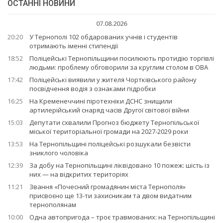
ОСТАННІ НОВИНИ
07.08.2026
20:20
У Тернополі 102 обдарованих учнів і студентів
отримають іменні стипендії
18:52
Поліцейські Тернопільщини посилюють протидію торгівлі
людьми: проблему обговорили за круглим столом в ОВА
17:42
Поліцейські виявили у жителя Чортківського району
посвідчення водія з ознаками підробки
16:25
На Кременеччині піротехніки ДСНС знищили
артилерійський снаряд часів Другої світової війни
15:03
Депутати схвалили Прогноз бюджету Тернопільської
міської територіальної громади на 2027-2029 роки
13:53
На Тернопільщині поліцейські розшукали безвісти
зниклого чоловіка
12:39
За добу на Тернопільщині ліквідовано 10 пожеж: шість із
них — на відкритих територіях
11:21
Звання «Почесний громадянин міста Тернополя»
присвоєно ще 13-ти захисникам та двом видатним
тернополянам
10:00
Одна автопригода – троє травмованих: на Тернопільщині