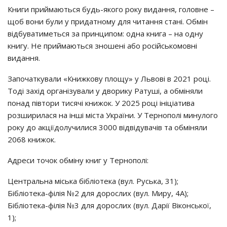
Книги приймаються будь-якого року видання, головне –
щоб вони були у придатному для читання стані. Обмін
відбуватиметься за принципом: одна книга – на одну
книгу. Не приймаються зношені або російськомовні
видання.
Започаткували «Книжкову площу» у Львові в 2021 році.
Тоді захід організували у дворику Ратуші, а обміняли
понад півтори тисячі книжок. У 2025 році ініціатива
розширилася на інші міста України. У Тернополі минулого
року до акціїдолучилися 3000 відвідувачів та обміняли
2068 книжок.
Адреси точок обміну книг у Тернополі:
Центральна міська бібліотека (вул. Руська, 31);
Бібліотека-філія №2 для дорослих (вул. Миру, 4А);
Бібліотека-філія №3 для дорослих (вул. Дарії Віконської,
1);