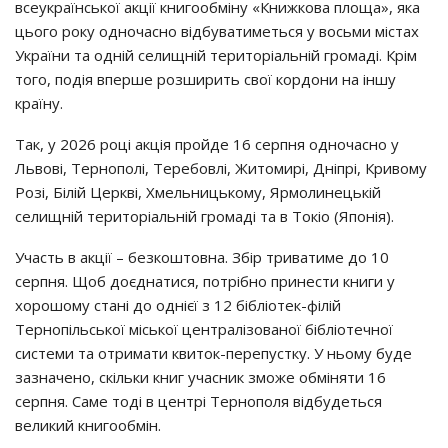
всеукраїнської акції книгообміну «Книжкова площа», яка
цього року одночасно відбуватиметься у восьми містах
України та одній селищній територіальній громаді. Крім
того, подія вперше розширить свої кордони на іншу
країну.
Так, у 2026 році акція пройде 16 серпня одночасно у
Львові, Тернополі, Теребовлі, Житомирі, Дніпрі, Кривому
Розі, Білій Церкві, Хмельницькому, Ярмолинецькій
селищній територіальній громаді та в Токіо (Японія).
Участь в акції – безкоштовна. Збір триватиме до 10
серпня. Щоб доєднатися, потрібно принести книги у
хорошому стані до однієї з 12 бібліотек-філій
Тернопільської міської централізованої бібліотечної
системи та отримати квиток-перепустку. У ньому буде
зазначено, скільки книг учасник зможе обміняти 16
серпня. Саме тоді в центрі Тернополя відбудеться
великий книгообмін.