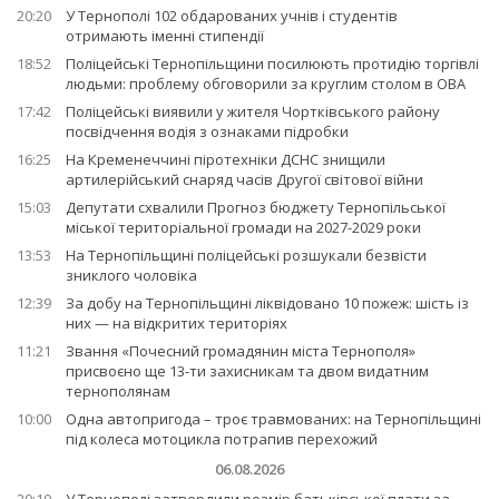
20:20
У Тернополі 102 обдарованих учнів і студентів
отримають іменні стипендії
18:52
Поліцейські Тернопільщини посилюють протидію торгівлі
людьми: проблему обговорили за круглим столом в ОВА
17:42
Поліцейські виявили у жителя Чортківського району
посвідчення водія з ознаками підробки
16:25
На Кременеччині піротехніки ДСНС знищили
артилерійський снаряд часів Другої світової війни
15:03
Депутати схвалили Прогноз бюджету Тернопільської
міської територіальної громади на 2027-2029 роки
13:53
На Тернопільщині поліцейські розшукали безвісти
зниклого чоловіка
12:39
За добу на Тернопільщині ліквідовано 10 пожеж: шість із
них — на відкритих територіях
11:21
Звання «Почесний громадянин міста Тернополя»
присвоєно ще 13-ти захисникам та двом видатним
тернополянам
10:00
Одна автопригода – троє травмованих: на Тернопільщині
під колеса мотоцикла потрапив перехожий
06.08.2026