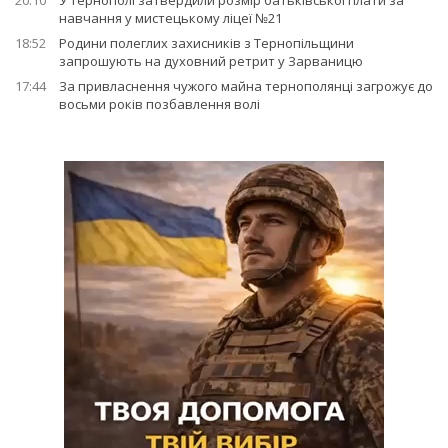
20:10
У Тернополі затвердили розмір батьківської плати за
навчання у мистецькому ліцеї №21
18:52
Родини полеглих захисників з Тернопільщини
запрошують на духовний ретрит у Зарваницю
17:44
За привласнення чужого майна тернополянці загрожує до
восьми років позбавлення волі