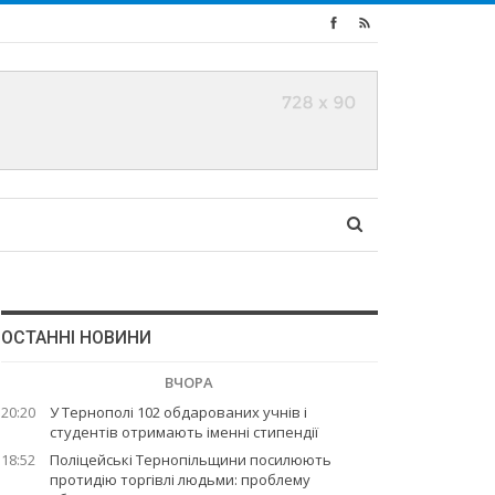
ОСТАННІ НОВИНИ
ВЧОРА
20:20
У Тернополі 102 обдарованих учнів і
студентів отримають іменні стипендії
18:52
Поліцейські Тернопільщини посилюють
протидію торгівлі людьми: проблему