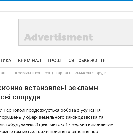
ІТИКА
КРИМІНАЛ
ГРОШІ
СВІТСЬКЕ ЖИТТЯ
новлені рекламні конструкції, гаражі та тимчасові споруди
аконно встановлені рекламні
сові споруди
У Тернополі продовжується робота з усунення
порушень у сфері земельного законодавства та
містобудування. З цією метою 17 червня виконавчим
комітетом міської ради прийнято рішення про