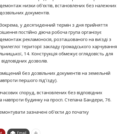
демонтаж низки об’єктів, встановлених без належних
дозвільних документів.
Зокрема, у десятиденний термін з дня прийняття
рішення постійно діюча робоча група організує
демонтаж рекламоносія, розташованого на виїзді з
прилеглої території закладу громадського харчування
льницької, 14. Конструкція обмежує оглядовість для
 відповідних дозволів.
зміщений без дозвільних документів на земельній
авпроти першого під’їзду).
часових споруд, встановлених без відповідних
 та навпроти будинку на просп. Степана Бандери, 76.
емонтувати зазначені об’єкти до початку
st
Email