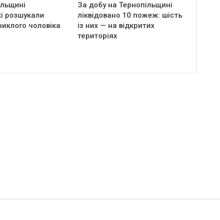
ільщині
За добу на Тернопільщині
і розшукали
ліквідовано 10 пожеж: шість
никлого чоловіка
із них — на відкритих
територіях