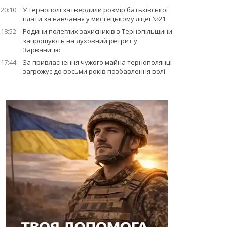
20:10
У Тернополі затвердили розмір батьківської
плати за навчання у мистецькому ліцеї №21
18:52
Родини полеглих захисників з Тернопільщини
запрошують на духовний ретрит у
Зарваницю
17:44
За привласнення чужого майна тернополянці
загрожує до восьми років позбавлення волі