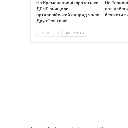
На Кременеччині піротехніки
На Терноп
ДСНС знищили
поліцейськ
артилерійський снаряд часів
безвісти з
Другої світової…
ПОПЕРЕДНЯ
НАСТУПНА