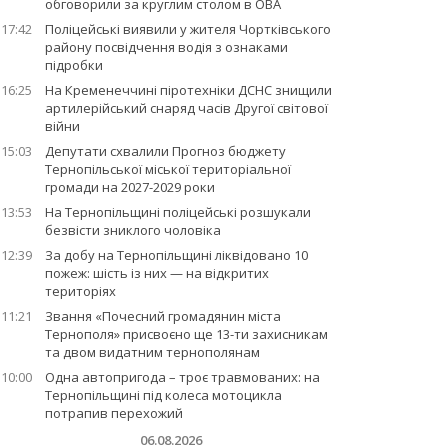
обговорили за круглим столом в ОВА
17:42
Поліцейські виявили у жителя Чортківського
району посвідчення водія з ознаками
підробки
16:25
На Кременеччині піротехніки ДСНС знищили
артилерійський снаряд часів Другої світової
війни
15:03
Депутати схвалили Прогноз бюджету
Тернопільської міської територіальної
громади на 2027-2029 роки
13:53
На Тернопільщині поліцейські розшукали
безвісти зниклого чоловіка
12:39
За добу на Тернопільщині ліквідовано 10
пожеж: шість із них — на відкритих
територіях
11:21
Звання «Почесний громадянин міста
Тернополя» присвоєно ще 13-ти захисникам
та двом видатним тернополянам
10:00
Одна автопригода – троє травмованих: на
Тернопільщині під колеса мотоцикла
потрапив перехожий
06.08.2026