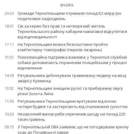
ВЧОРА
20:20
Громади Тернопільщини отримали понад 6,5 млрд грн
податкових надходжень
18:41
Сів за кермо без прав та нетверезий: житель
Тернопільського району хабарем намагався відкупитися
від відповідальності
17:11
На Тернопільщині можна безкоштовно пройти
комп’ютерну томографію (перелік лікарень)
15:55
Психоемоційна підтримка важлива: у Тернополі службові
собаки допомагають пораненим поліцейським у процесі
відновлення
14:38
Рятувальники деблокували травмовану людину на місці
аварії у Кременці
13:02
На Тернопільщині знищили русло та прибережну смугу
річки Золота Липа
11:36
Рятувальники Тернопільщини врятували від вогню
чотири будівлі та застерігають від спалювання сухостою
10:26
Незаконний вилов риби спричинив шкоду на понад 220
тисяч гривень
09:15
У Тернопільській ОВА заявили, що не погоджували хресну
ходу до Почаївської лаври