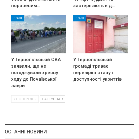
пораненим…
застерігають від…
ПОДІЇ
ПОДІЇ
У Тернопільській ОВА
У Тернопільській
заявили, що не
громаді триває
погоджували хресну
перевірка стану і
ходу до Почаївської
доступності укриттів
лаври
ПОПЕРЕДНЯ
НАСТУПНА
ОСТАННІ НОВИНИ