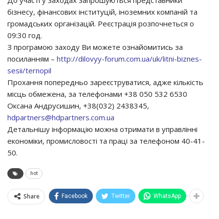
До участі у заходах запрошуються представники
бізнесу, фінансових інституцій, іноземних компаній та
громадських організацій. Реєстрація розпочнеться о
09:30 год.
З програмою заходу Ви можете ознайомитись за
посиланням –
http://dilovyy-forum.com.ua/uk/litni-biznes-
sesii/ternopil
Прохання попередньо зареєструватися, адже кількість
місць обмежена, за телефонами +38 050 532 6530
Оксана Андрусишин, +38(032) 2438345,
hdpartners@hdpartners.com.ua
Детальнішу інформацію можна отримати в управлінні
економіки, промисловості та праці за телефоном 40-41-
50.
hot
Share
Facebook
Twitter
WhatsApp