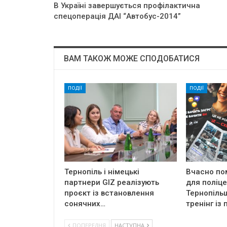
В Україні завершується профілактична
спецоперація ДАІ “Автобус-2014”
ВАМ ТАКОЖ МОЖЕ СПОДОБАТИСЯ
ПОДІЇ
ПОДІЇ
Тернопіль і німецькі
Вчасно пом
партнери GIZ реалізують
для поліц
проєкт із встановлення
Тернопіль
сонячних…
тренінг із 
ПОПЕРЕДНЯ
НАСТУПНА