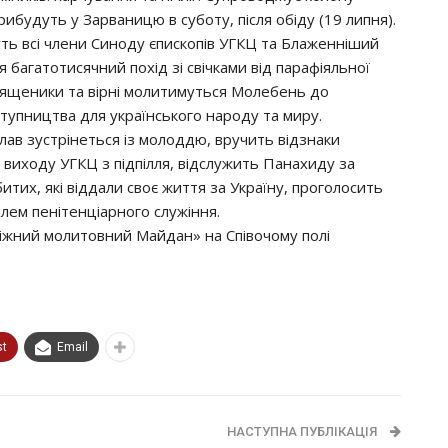
рибудуть у Зарваницю в суботу, після обіду (19 липня).
ть всі члени Синоду єпископів УГКЦ та Блаженніший
 багатотисячний похід зі свічками від парафіяльної
священики та вірні молитимуться Молебень до
тупництва для українського народу та миру.
лав зустрінеться із молоддю, вручить відзнаки
 виходу УГКЦ з підпілля, відслужить Панахиду за
битих, які віддали своє життя за Україну, проголосить
лем пенітенціарного служіння.
діжний молитовний Майдан» на Співочому полі
st
Email
НАСТУПНА ПУБЛІКАЦІЯ