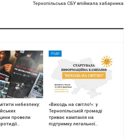
Тернопільська СБУ впіймала хабарника
ПОДІЇ
ітити небезпеку:
«Виходь на світло!»: у
ейських
Тернопільській громаді
щини провели
триває кампанія на
протидії…
підтримку легальної…