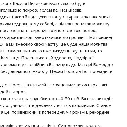
ископа Василя Величковського, якого буде
оголошено покровителем пенітенціаріїв.
адика Василій відслужив Святу Літургію для паломників
Архикатедральному соборі, а відтак прочитав молитву
агословення та окропив кожного святою водою.
зав архиєпископ, звертаючись до прочан. – Ми повинні
ди, а ми внесемо свою частку, це буде наша молитва,
КЦ із Хмельницького вже тиждень ідуть пішки, то
 із Кам’янця-Подільського, Ходорова, Надвірної.
допомоги у часі війни. «Всі линуть до Матері Божої, до
 себе, для нашого народу. Нехай Господь Бог провадить
ді о. Орест Павліський та священики архиєпархії, які
дей в дорозі.
жна з яких налічує близько 40-50 осіб. Вже на виході з
и долучилися ще декілька десятків паломників. Станом
, а це, порівнюючи із попереднімми роками, рекордне
ників: харчування та нічліг. Супроводжує колону