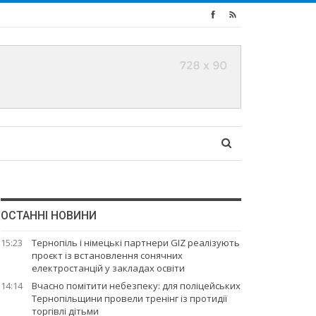
ОСТАННІ НОВИНИ
15:23
Тернопіль і німецькі партнери GIZ реалізують
проєкт із встановлення сонячних
електростанцій у закладах освіти
14:14
Вчасно помітити небезпеку: для поліцейських
Тернопільщини провели тренінг із протидії
торгівлі дітьми