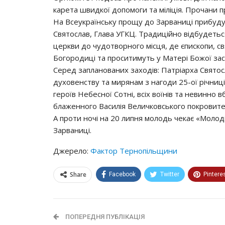
карета швидкої допомоги та міліція. Прочани п
На Всеукраїнську прощу до Зарваниці прибуду
Святослав, Глава УГКЦ. Традиційно відбудеться
церкви до чудотворного місця, де єпископи, 
Богородиці та проситимуть у Матері Божої зас
Серед запланованих заходів: Патріарха Святос
духовенству та мирянам з нагоди 25-ої річниці
героїв Небесної Сотні, всіх воїнів та невинно в
блаженного Василія Величковського покровите
А проти ночі на 20 липня молодь чекає «Моло
Зарваниці.
Джерело:
Фактор Тернопільщини
Share
Facebook
Twitter
Pintere
ПОПЕРЕДНЯ ПУБЛІКАЦІЯ