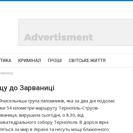
ІТИКА
КРИМІНАЛ
ГРОШІ
СВІТСЬКЕ ЖИТТЯ
рваниці
у до Зарваниці
йчисельніша група паломників, яка за два дні подолає
шки 54 кілометри маршруту Тернопіль-Струсів-
рваниця, вирушила сьогодні, о 8.30, від
хикатедрального собору Тернополя. В дорозі вірні
ляться за мир в Україні та несуть мощі блаженного