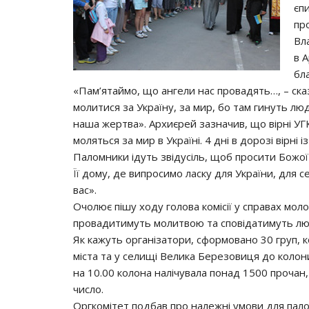
єп
пр
Вл
в 
бл
«Пам’ятаймо, що ангели нас провадять…, – ска
молитися за Україну, за мир, бо там гинуть лю
наша жертва». Архиєрей зазначив, що вірні УГ
моляться за мир в Україні. 4 дні в дорозі вірні
Паломники ідуть звідусіль, щоб просити Божої 
Її дому, де випросимо ласку для України, для
вас».
Очолює пішу ходу голова комісії у справах моло
провадитимуть молитвою та сповідатимуть лю
Як кажуть організатори, сформовано 30 груп, ко
міста та у селищі Велика Березовиця до колон
на 10.00 колона налічувала понад 1500 прочан
число.
Оргкомітет подбав про належні умови для палом