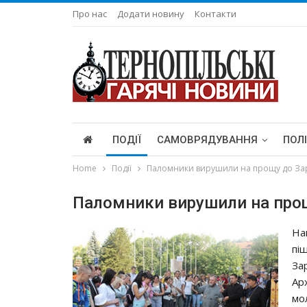
Про нас
Додати новину
Контакти
ПОДІЇ
САМОВРЯДУВАННЯ
ПОЛ
Home
Події
Паломники вирушили на прощу до За
Паломники вирушили на прощ
На
пі
За
Ар
мо