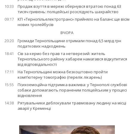
10:33
Продаж взуття в мережі обернувся втратою понад 63
тисяч гривень: поліцейські розслідують шахрайство
09:17
КП «Тернопільелектротранс» прийняло на баланс ще вісім
нових тролейбусів
ВЧОРА
20:20
Громади Тернопільщини отримали понад 6,5 млрд грн
податкових надходжень
18:41
Сів за кермо без прав та нетверезий: житель
Тернопільського району хабарем намагався відкупитися
від відповідальності
17:11
На Тернопільщині можна безкоштовно пройти
комп’ютерну томографію (перелік лікарень)
15:55
Психоемоційна підтримка важлива: у Тернополі службові
собаки допомагають пораненим поліцейським у процесі
відновлення
14:38
Рятувальники деблокували травмовану людину на місці
аварії у Кременці