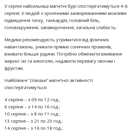
У серпні найсильніші магнітні бурі спостерігатимуться 4-6
серпня. У людей з хронічними захворюваннями можливе
підвищення тиску, тахікардія, головний біль,
головокружіння, запаморочення, загальна слабкість.
Медики рекомендують утриматися від фізичних
навантажень, уникати прямих сонячних променів,
вживати більше рідини. Потрібно обмежити вживання
жирної їжі та алкоголю, надавати перевагу овочам і
фруктам.
Найближчі “спалахи” магнітної активності
спостерігатимуться:
4 серпня – з 09 по 12 год.;
6 серпня – з 14 по 16 год.;
10 серпня – з 8 по 11 год.;
13 серпня – з 21 по 23 год.;
14 серпня – з 16 по 18 год.;