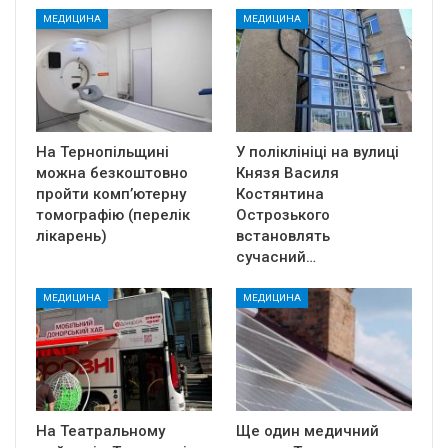
МЕДИЦИНА
МЕДИЦИНА
На Тернопільщині
У поліклініці на вулиці
можна безкоштовно
Князя Василя
пройти комп’ютерну
Костянтина
томографію (перелік
Острозького
лікарень)
встановлять
сучасний…
МЕДИЦИНА
МЕДИЦИНА
На Театральному
Ще один медичний