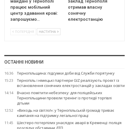
майдані у Тернополі
заклад Тернополя
працює мобільний
отримав власну
центр здавання крові:
сонячну
запрошуємо…
електростанцію
ПОПЕРЕДНЯ
НАСТУПНА
ОСТАННІ НОВИНИ
16:36
Тернопільщина: підсумки доби від Служби порятунку
15:23
Тернопіль і німецькі партнери GIZ реалізують проєкт із
встановлення сонячних електростанцій у закладах освіти
14:14
Вчасно помітити небезпеку: для поліцейських
Тернопільщини провели тренінг із протидії торгівлі
дітьми
12:52
«Виходь на світло!»: у Тернопільській громаді триває
кампанія на підтримку легальної праці
11:45
Шестеро потерпілих унаслідок аварії в Кременці: поліція
розслідує обставини ДТП