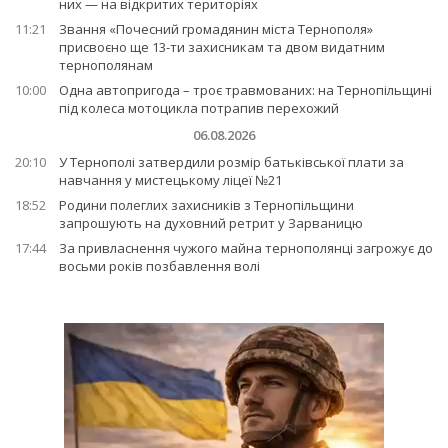
них — на відкритих територіях
11:21
Звання «Почесний громадянин міста Тернополя»
присвоєно ще 13-ти захисникам та двом видатним
тернополянам
10:00
Одна автопригода – троє травмованих: на Тернопільщині
під колеса мотоцикла потрапив перехожий
06.08.2026
20:10
У Тернополі затвердили розмір батьківської плати за
навчання у мистецькому ліцеї №21
18:52
Родини полеглих захисників з Тернопільщини
запрошують на духовний ретрит у Зарваницю
17:44
За привласнення чужого майна тернополянці загрожує до
восьми років позбавлення волі