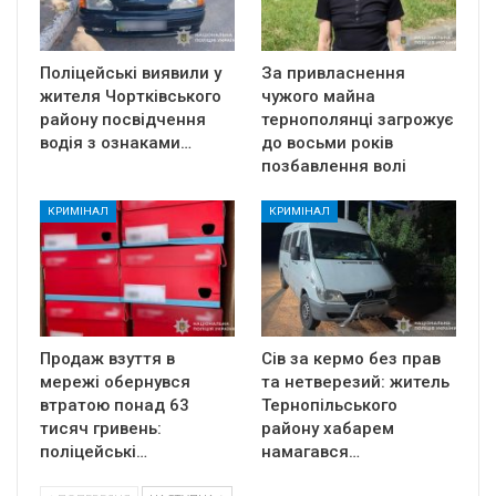
Поліцейські виявили у
За привласнення
жителя Чортківського
чужого майна
району посвідчення
тернополянці загрожує
водія з ознаками…
до восьми років
позбавлення волі
КРИМІНАЛ
КРИМІНАЛ
Продаж взуття в
Сів за кермо без прав
мережі обернувся
та нетверезий: житель
втратою понад 63
Тернопільського
тисяч гривень:
району хабарем
поліцейські…
намагався…