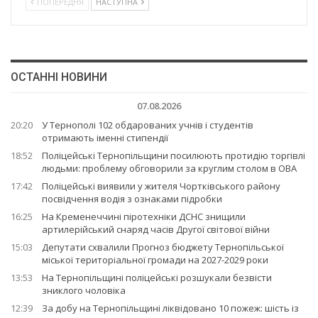
ПОПЕРЕДНЯ
НАСТУПНА
ОСТАННІ НОВИНИ
07.08.2026
20:20
У Тернополі 102 обдарованих учнів і студентів
отримають іменні стипендії
18:52
Поліцейські Тернопільщини посилюють протидію торгівлі
людьми: проблему обговорили за круглим столом в ОВА
17:42
Поліцейські виявили у жителя Чортківського району
посвідчення водія з ознаками підробки
16:25
На Кременеччині піротехніки ДСНС знищили
артилерійський снаряд часів Другої світової війни
15:03
Депутати схвалили Прогноз бюджету Тернопільської
міської територіальної громади на 2027-2029 роки
13:53
На Тернопільщині поліцейські розшукали безвісти
зниклого чоловіка
12:39
За добу на Тернопільщині ліквідовано 10 пожеж: шість із