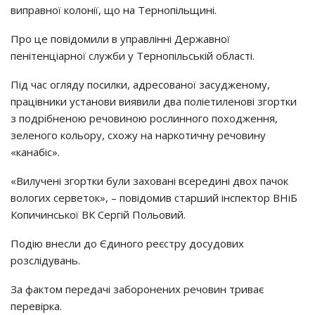
виправної колонії, що на Тернопільщині.
Про це повідомили в управлінні Державної
пенітенціарної служби у Тернопільській області.
Під час огляду посилки, адресованої засудженому,
працівники установи виявили два поліетиленові згортки
з подрібненою речовиною рослинного походження,
зеленого кольору, схожу на наркотичну речовину
«канабіс».
«Вилучені згортки були заховані всередині двох пачок
вологих серветок», – повідомив старший інспектор ВНіБ
Копичинської ВК Сергій Польовий.
Подію внесли до Єдиного реєстру досудових
розслідувань.
За фактом передачі заборонених речовин триває
перевірка.