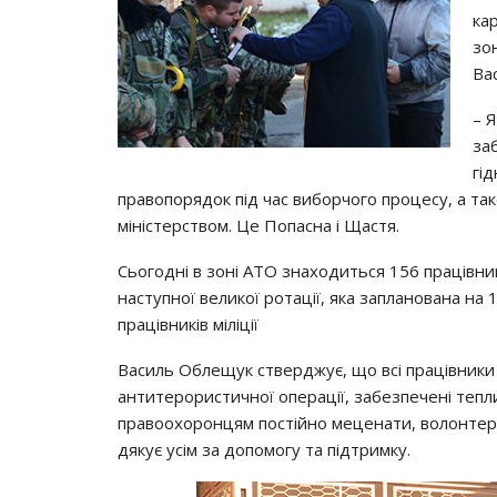
ка
зо
Ва
– Я
за
гі
правопорядок під час виборчого процесу, а тако
міністерством. Це Попасна і Щастя.
Сьогодні в зоні АТО знаходиться 156 працівникі
наступної великої ротації, яка запланована на 
працівників міліції
Василь Облещук стверджує, що всі працівники 
антитерористичної операції, забезпечені теп
правоохоронцям постійно меценати, волонтери 
дякує усім за допомогу та підтримку.