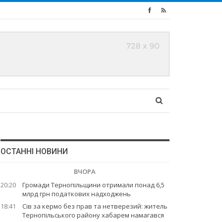
ОСТАННІ НОВИНИ
ВЧОРА
20:20
Громади Тернопільщини отримали понад 6,5
млрд грн податкових надходжень
18:41
Сів за кермо без прав та нетверезий: житель
Тернопільського району хабарем намагався