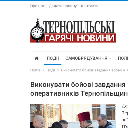
Про нас
Додати новину
Контакти
ПОДІЇ
САМОВРЯДУВАННЯ
ПОЛ
Home
Події
Виконувати бойові завдання в зону А
Виконувати бойові завдання
оперативників Тернопільщин
Де
Те
по
П’я