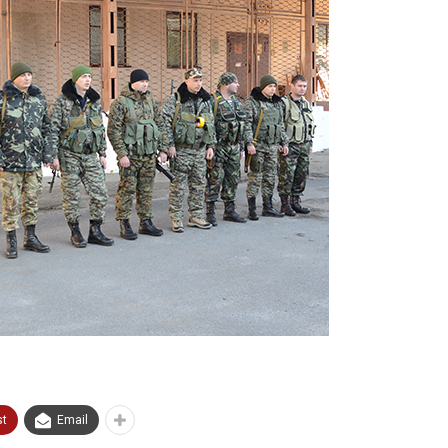
st
Email