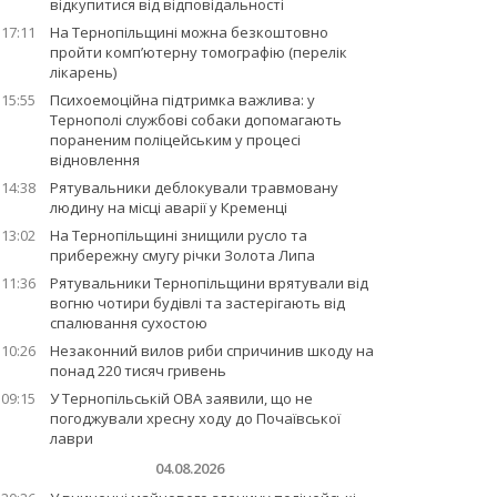
відкупитися від відповідальності
17:11
На Тернопільщині можна безкоштовно
пройти комп’ютерну томографію (перелік
лікарень)
15:55
Психоемоційна підтримка важлива: у
Тернополі службові собаки допомагають
пораненим поліцейським у процесі
відновлення
14:38
Рятувальники деблокували травмовану
людину на місці аварії у Кременці
13:02
На Тернопільщині знищили русло та
прибережну смугу річки Золота Липа
11:36
Рятувальники Тернопільщини врятували від
вогню чотири будівлі та застерігають від
спалювання сухостою
10:26
Незаконний вилов риби спричинив шкоду на
понад 220 тисяч гривень
09:15
У Тернопільській ОВА заявили, що не
погоджували хресну ходу до Почаївської
лаври
04.08.2026