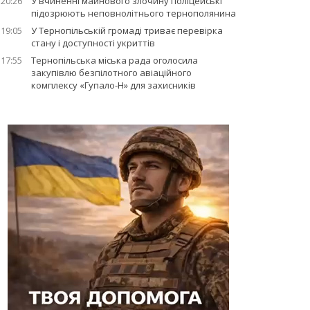
20:26
У вчиненні майнового злочину поліцейські
підозрюють неповнолітнього тернополянина
19:05
У Тернопільській громаді триває перевірка
стану і доступності укриттів
17:55
Тернопільська міська рада оголосила
закупівлю безпілотного авіаційного
комплексу «Гупало-Н» для захисників