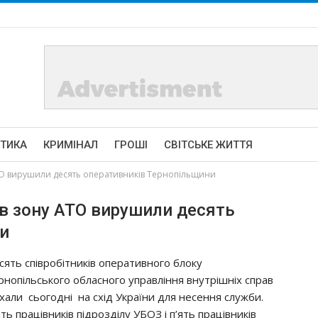
ІТИКА
КРИМІНАЛ
ГРОШІ
СВІТСЬКЕ ЖИТТЯ
ТО вирушили десять оперативників Тернопільщини
 в зону АТО вирушили десять
и
сять співробітників оперативного блоку
рнопільського обласного управління внутрішніх справ
їхали сьогодні на схід України для несення служби.
ть працівників підрозділу УБОЗ і п’ять працівників