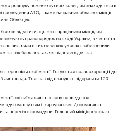
рного розшуку поміняють своїх колег, які знаходяться в
ні проведення АТО, – каже начальник обласної міліції
силь Облещук.
 б хотів відмітити, що наші працівники міліції, які
безпечують правопорядок на сході України, з честю та
дністю вистояли в тих нелегких умовах і забезпечили
ж на тих блок-постах, які відведені для нас
в тернопільської міліції. Готуються правоохоронці і до
15 листопада. Тоді на схід планують відправити 120
міліції, які виїжджають в зону проведення
лим одягом, взуттям і харчуванням. Допомагають
та пересічні громадяни. Головний міліціонер краю