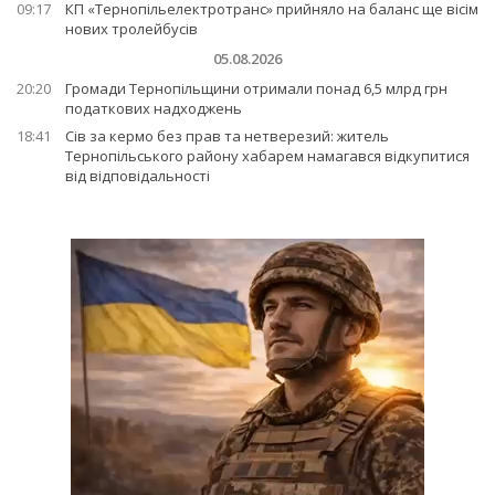
09:17
КП «Тернопільелектротранс» прийняло на баланс ще вісім
нових тролейбусів
05.08.2026
20:20
Громади Тернопільщини отримали понад 6,5 млрд грн
податкових надходжень
18:41
Сів за кермо без прав та нетверезий: житель
Тернопільського району хабарем намагався відкупитися
від відповідальності