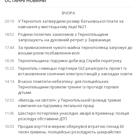
ОСТАННІ НОВИНИ
ВЧОРА
20:10
У Тернополі затвердили розмір батьківської плати за
навчання у мистецькому ліцеї №21
18:52
Родини полеглих захисників з Тернопільщини
запрошують на духовний ретрит у Зарваницю
17:44
За привласнення чужого майна тернополянці загрожує до
восьми років позбавлення волі
16:36
Тернопільщина: підсумки доби від Служби порятунку
15:23
Тернопіль і німецькі партнери GIZ реалізують проєкт із
встановлення сонячних електростанцій у закладах освіти
14:14
Вчасно помітити небезпеку: для поліцейських
Тернопільщини провели тренінг із протидії торгівлі
дітьми
12:52
«Виходь на світло!»: у Тернопільській громаді триває
кампанія на підтримку легальної праці
11:45
Шестеро потерпілих унаслідок аварії в Кременці: поліція
розслідує обставини ДТП
10:33
Продаж взуття в мережі обернувся втратою понад 63
тисяч гривень: поліцейські розслідують шахрайство