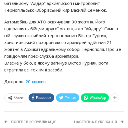
батальйону “Айдар” архиєпископ і митрополит
Тернопільсько-Зборівський кир Василій Семенюк.
Автомобіль для АТО освячували 30 жовтня. Його
відправлять бійцям другої роти цього “Айдару”. Саме в
ній служив загиблий тернополянин Віктор Гурняк,
християнський похорон якого архиєрей здійснив 21
жовтня в Архикатедральному соборі Тернополя. Про це
повідомляє прес-служба архиєпархії.
Власне у бою, в якому загинув Віктор Гурняк, рота
втратила всі технічні засоби.
Джерело:
20 хвилин
Share
Facebook
Twitter
WhatsApp
ПОПЕРЕДНЯ ПУБЛІКАЦІЯ
НАСТУПНА ПУБЛІКАЦІЯ