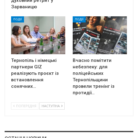
духовний ретрит у
Зарваницю
ПОДІЇ
ПОДІЇ
Тернопіль і німецькі
Вчасно помітити
партнери GIZ
небезпеку: для
реалізують проєкт із
поліцейських
встановлення
Тернопільщини
сонячних…
провели тренінг із
протидії…
ПОПЕРЕДНЯ
НАСТУПНА