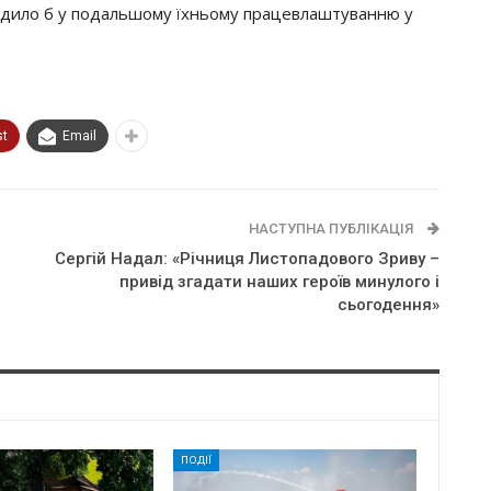
кодило б у подальшому їхньому працевлаштуванню у
st
Email
НАСТУПНА ПУБЛІКАЦІЯ
Сергій Надал: «Річниця Листопадового Зриву –
привід згадати наших героїв минулого і
сьогодення»
ПОДІЇ