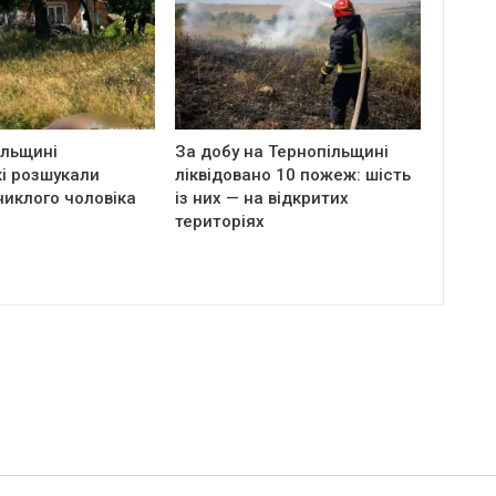
ільщині
За добу на Тернопільщині
і розшукали
ліквідовано 10 пожеж: шість
никлого чоловіка
із них — на відкритих
територіях