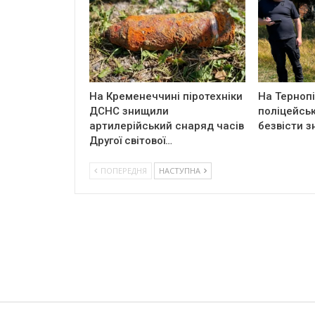
На Кременеччині піротехніки
На Терноп
ДСНС знищили
поліцейськ
артилерійський снаряд часів
безвісти з
Другої світової…
ПОПЕРЕДНЯ
НАСТУПНА