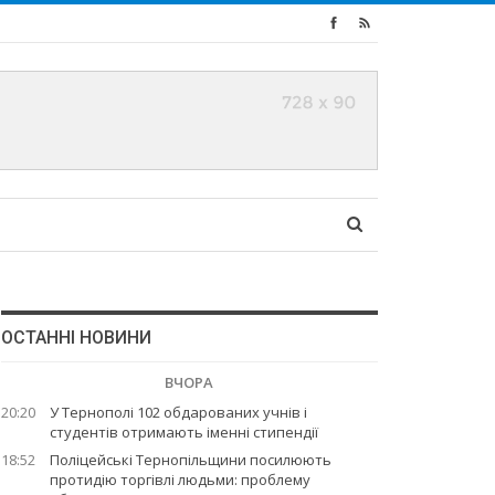
ОСТАННІ НОВИНИ
ВЧОРА
20:20
У Тернополі 102 обдарованих учнів і
студентів отримають іменні стипендії
18:52
Поліцейські Тернопільщини посилюють
протидію торгівлі людьми: проблему