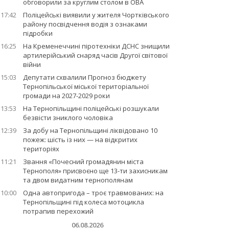
обговорили за круглим столом в ОВА
17:42
Поліцейські виявили у жителя Чортківського
району посвідчення водія з ознаками
підробки
16:25
На Кременеччині піротехніки ДСНС знищили
артилерійський снаряд часів Другої світової
війни
15:03
Депутати схвалили Прогноз бюджету
Тернопільської міської територіальної
громади на 2027-2029 роки
13:53
На Тернопільщині поліцейські розшукали
безвісти зниклого чоловіка
12:39
За добу на Тернопільщині ліквідовано 10
пожеж: шість із них — на відкритих
територіях
11:21
Звання «Почесний громадянин міста
Тернополя» присвоєно ще 13-ти захисникам
та двом видатним тернополянам
10:00
Одна автопригода – троє травмованих: на
Тернопільщині під колеса мотоцикла
потрапив перехожий
06.08.2026