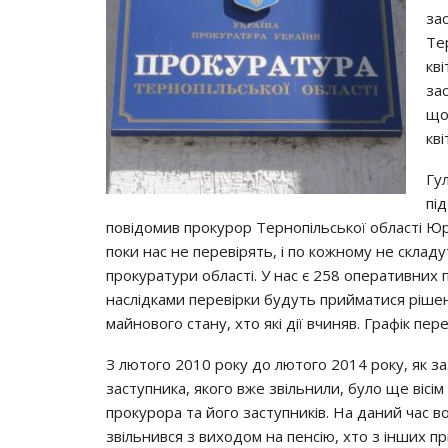
за
Те
кв
за
що
кві
Гу
під
повідомив прокурор Тернопільської області Юр
поки нас не перевірять, і по кожному не складу
прокуратури області. У нас є 258 оперативних пр
наслідками перевірки будуть прийматися рішен
майнового стану, хто які дії вчиняв. Графік пер
З лютого 2010 року до лютого 2014 року, як за
заступника, якого вже звільнили, було ще вісім 
прокурора та його заступників. На даний час 
звільнився з виходом на пенсію, хто з інших п