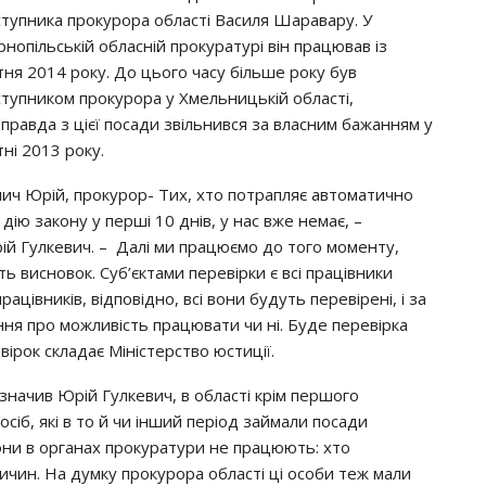
ступника прокурора області Василя Шаравару. У
рнопільській обласній прокуратурі він працював із
ітня 2014 року. До цього часу більше року був
ступником прокурора у Хмельницькій області,
правда з цієї посади звільнився за власним бажанням у
тні 2013 року.
лич Юрій, прокурор- Тих, хто потрапляє автоматично
 дію закону у перші 10 днів, у нас вже немає, –
ій Гулкевич. – Далі ми працюємо до того моменту,
ть висновок. Суб’єктами перевірки є всі працівники
ацівників, відповідно, всі вони будуть перевірені, і за
ня про можливість працювати чи ні. Буде перевірка
евірок складає Міністерство юстиції.
значив Юрій Гулкевич, в області крім першого
осіб, які в то й чи інший період займали посади
вони в органах прокуратури не працюють: хто
ричин. На думку прокурора області ці особи теж мали