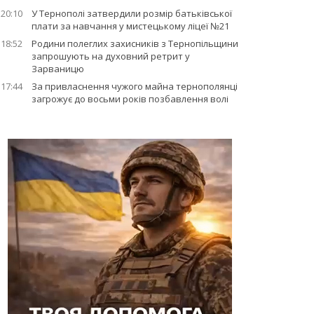
20:10
У Тернополі затвердили розмір батьківської
плати за навчання у мистецькому ліцеї №21
18:52
Родини полеглих захисників з Тернопільщини
запрошують на духовний ретрит у
Зарваницю
17:44
За привласнення чужого майна тернополянці
загрожує до восьми років позбавлення волі