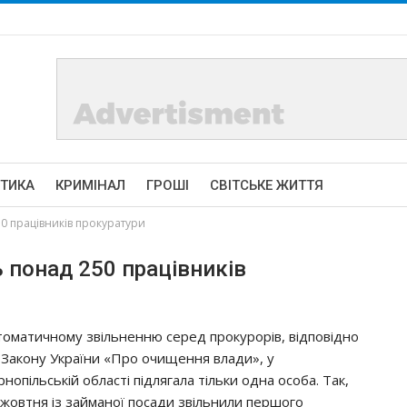
ІТИКА
КРИМІНАЛ
ГРОШІ
СВІТСЬКЕ ЖИТТЯ
0 працівників прокуратури
 понад 250 працівників
томатичному звільненню серед прокурорів, відповідно
 Закону України «Про очищення влади», у
нопільській області підлягала тільки одна особа. Так,
 жовтня із займаної посади звільнили першого