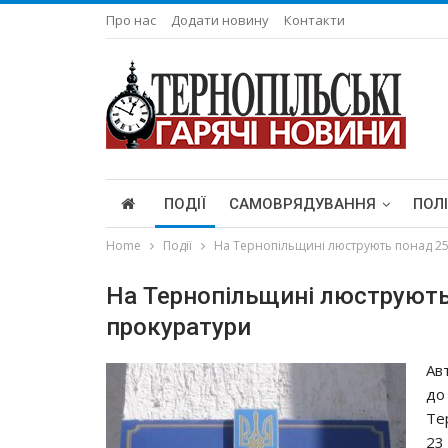
Про нас
Додати новину
Контакти
ПОДІЇ
САМОВРЯДУВАННЯ
ПОЛ
Home
Події
На Тернопільщині люструють понад 25
На Тернопільщині люструють
прокуратури
Ав
до
Тер
23