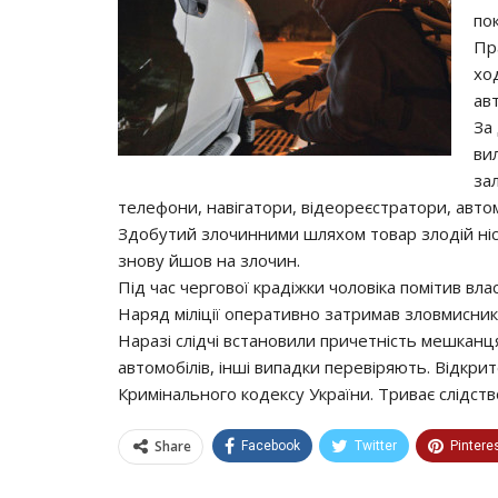
по
Пр
хо
авт
За
вил
за
телефони, навігатори, відеореєстратори, автом
Здобутий злочинними шляхом товар злодій ніс 
знову йшов на злочин.
Під час чергової крадіжки чоловіка помітив вл
Наряд міліції оперативно затримав зловмисник
Наразі слідчі встановили причетність мешканц
автомобілів, інші випадки перевіряють. Відкри
Кримінального кодексу України. Триває слідств
Share
Facebook
Twitter
Pintere