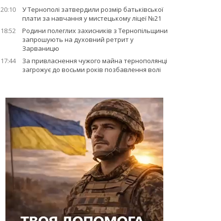
20:10
У Тернополі затвердили розмір батьківської
плати за навчання у мистецькому ліцеї №21
18:52
Родини полеглих захисників з Тернопільщини
запрошують на духовний ретрит у
Зарваницю
17:44
За привласнення чужого майна тернополянці
загрожує до восьми років позбавлення волі