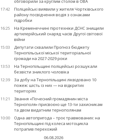
обговорили за круглим столом в ОВА
17:42
Поліцейські виявили у жителя Чортківського
району посвідчення водія з ознаками
підробки
16:25
На Кременеччині піротехніки ДСНС знищили
артилерійський снаряд часів Другої світової
війни
15:03
Депутати схвалили Прогноз бюджету
Тернопільської міської територіальної
громади на 2027-2029 роки
13:53
На Тернопільщині поліцейські розшукали
безвісти зниклого чоловіка
12:39
За добу на Тернопільщині ліквідовано 10
пожеж: шість із них — на відкритих
територіях
11:21
Звання «Почесний громадянин міста
Тернополя» присвоєно ще 13-ти захисникам
та двом видатним тернополянам
10:00
Одна автопригода – троє травмованих: на
Тернопільщині під колеса мотоцикла
потрапив перехожий
06.08.2026