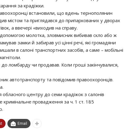
карання за крадіжки.
авоохоронці встановили, що вдень тернополянин
див містом та приглядався до припаркованих у дворах
івок, а ввечері «виходив на справу.
 допомогою молотка, зловмисник вибивав скло або ж
амував замки й забирав усі цінні речі, які громадяни
лишали в салоні транспортних засобів, а саме – мобільні
агнітоли.
до ломбарду чи продавав. Коли гроші закінчувалися,
асник автотранспорту та повідомив правоохоронців.
а.
я обласного центру до семи крадіжок з салонів
те кримінальне провадження за ч. 1 ст. 185
о.
st
Email