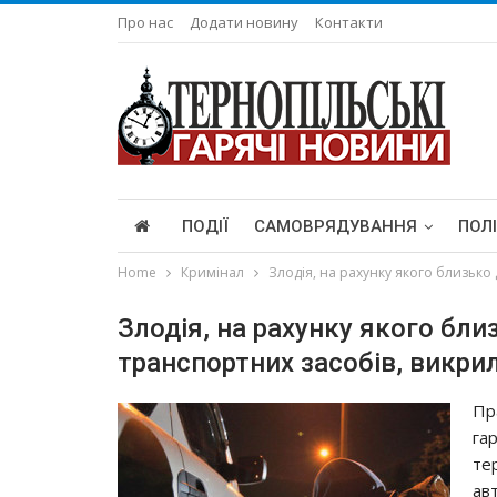
Про нас
Додати новину
Контакти
ПОДІЇ
САМОВРЯДУВАННЯ
ПОЛ
Home
Кримінал
Злодія, на рахунку якого близько 
Злодія, на рахунку якого бли
транспортних засобів, викрил
Пр
га
те
авт