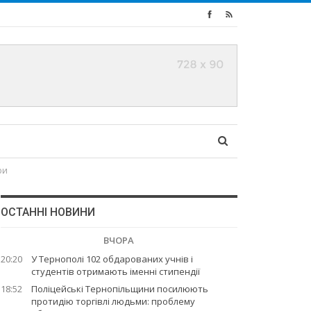
ри
ОСТАННІ НОВИНИ
ВЧОРА
20:20
У Тернополі 102 обдарованих учнів і
студентів отримають іменні стипендії
18:52
Поліцейські Тернопільщини посилюють
протидію торгівлі людьми: проблему