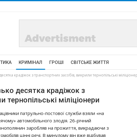
ІТИКА
КРИМІНАЛ
ГРОШІ
СВІТСЬКЕ ЖИТТЯ
десятка крадіжок з транспортних засобів, викрили тернопільські міліціоне
зько десятка крадіжок з
и тернопільські міліціонери
ацівники патрульно-постової служби взяли «на
рячому» автомобільного злодія. 26-річний
рнополянин заробляв на прожиття, викрадаючи з
омобілів цінні речі. В минулому він вже відбував