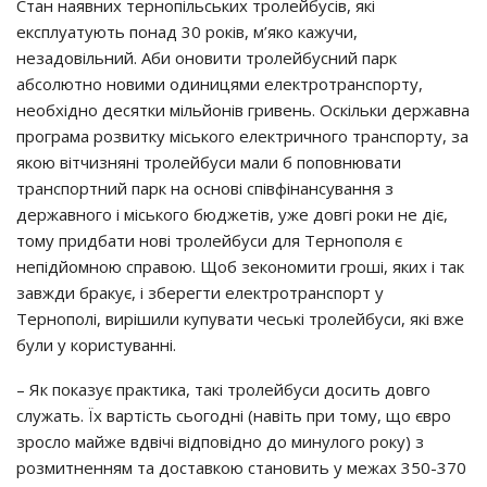
Стан наявних тернопільських тролейбусів, які
експлуатують понад 30 років, м’яко кажучи,
незадовільний. Аби оновити тролейбусний парк
абсолютно новими одиницями електротранспорту,
необхідно десятки мільйонів гривень. Оскільки державна
програма розвитку міського електричного транспорту, за
якою вітчизняні тролейбуси мали б поповнювати
транспортний парк на основі співфінансування з
державного і міського бюджетів, уже довгі роки не діє,
тому придбати нові тролейбуси для Тернополя є
непідйомною справою. Щоб зекономити гроші, яких і так
завжди бракує, і зберегти електротранспорт у
Тернополі, вирішили купувати чеські тролейбуси, які вже
були у користуванні.
– Як показує практика, такі тролейбуси досить довго
служать. Їх вартість сьогодні (навіть при тому, що євро
зросло майже вдвічі відповідно до минулого року) з
розмитненням та доставкою становить у межах 350-370