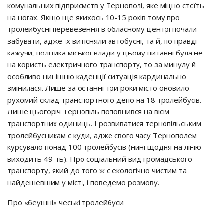
комунальних підприємств у Тернополі, яке міцно стоїть
на ногах. Якщо ще якихось 10-15 років тому про
тролейбусні перевезення в обласному центрі почали
забувати, адже їх витісняли автобусні, та й, по правді
кажучи, політика міської влади у цьому питанні була не
на користь електричного транспорту, то за минулу й
особливо нинішню каденції ситуація кардинально
змінилася. Лише за останні три роки місто оновило
рухомий склад транспортного депо на 18 тролейбусів.
Лише цьогоріч Тернопіль поповнився на вісім
транспортних одиниць. І розвиватися тернопільським
тролейбусникам є куди, адже свого часу Тернополем
курсувало понад 100 тролейбусів (нині щодня на лінію
виходить 49-ть). Про соціальний вид громадського
транспорту, який до того ж є екологічно чистим та
найдешевшим у місті, і поведемо розмову.
Про «беушні» чеські тролейбуси