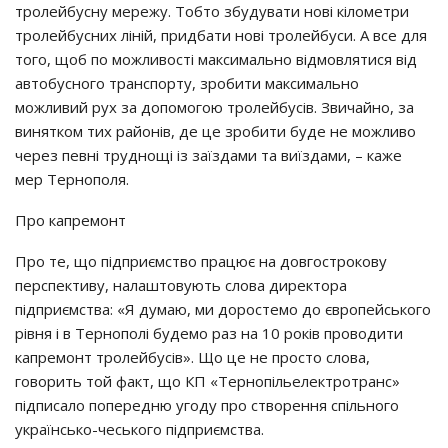
тролейбусну мережу. Тобто збудувати нові кілометри
тролейбусних ліній, придбати нові тролейбуси. А все для
того, щоб по можливості максимально відмовлятися від
автобусного транспорту, зробити максимально
можливий рух за допомогою тролейбусів. Звичайно, за
винятком тих районів, де це зробити буде не можливо
через певні труднощі із заїздами та виїздами, – каже
мер Тернополя.
Про капремонт
Про те, що підприємство працює на довгострокову
перспективу, налаштовують слова директора
підприємства: «Я думаю, ми доростемо до європейського
рівня і в Тернополі будемо раз на 10 років проводити
капремонт тролейбусів». Що це не просто слова,
говорить той факт, що КП «Тернопільелектротранс»
підписало попередню угоду про створення спільного
українсько-чеського підприємства.