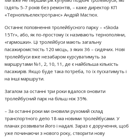
Ми вже не перший рік купуємо подібні тролейбуси, які
їздять 5-7 років без ремонтів, – каже директор КП
«Тернопільелектротранс» Андрій Мастюх.
Останнє поповнення тролейбусного парку – «Skoda
15Tr», або, як по-простому їх називають тернополяни,
«гармошки». Ці тролейбуси мають загальну
пасажиромісткість 120 місць, з яких 36 – сидячих. Нові
тролейбуси вже незабаром курсуватимуть за
маршрутами №1, 2, 10, 11, де є найбільша кількість
пасажирів. Якщо буде така потреба, то їх пускатимуть і
на інші маршрути.
Загалом за останні три роки вдалося оновити
тролейбусний парк на більш ніж 35%.
– За останні роки ми оновили рухомий склад
транспортного депо 18-ма новими тролейбусами. У
планах розвивати його і надалі. Зараз є доручення, щоб
уже починаючи з нового року, створити нову