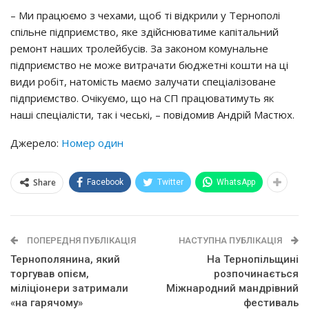
– Ми працюємо з чехами, щоб ті відкрили у Тернополі
спільне підприємство, яке здійснюватиме капітальний
ремонт наших тролейбусів. За законом комунальне
підприємство не може витрачати бюджетні кошти на ці
види робіт, натомість маємо залучати спеціалізоване
підприємство. Очікуємо, що на СП працюватимуть як
наші спеціалісти, так і чеські, – повідомив Андрій Мастюх.
Джерело:
Номер один
Share
Facebook
Twitter
WhatsApp
ПОПЕРЕДНЯ ПУБЛІКАЦІЯ
НАСТУПНА ПУБЛІКАЦІЯ
Тернополянина, який
На Тернопільщині
торгував опієм,
розпочинається
міліціонери затримали
Міжнародний мандрівний
«на гарячому»
фестиваль