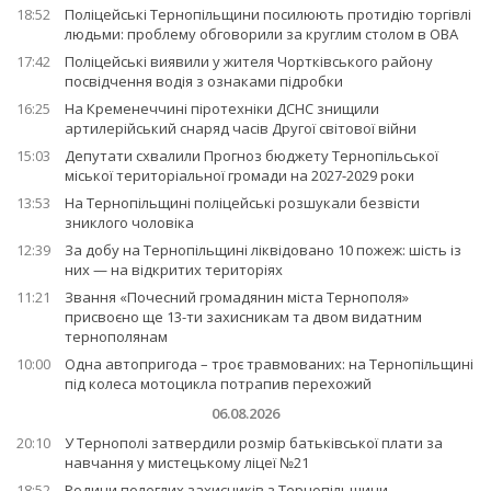
18:52
Поліцейські Тернопільщини посилюють протидію торгівлі
людьми: проблему обговорили за круглим столом в ОВА
17:42
Поліцейські виявили у жителя Чортківського району
посвідчення водія з ознаками підробки
16:25
На Кременеччині піротехніки ДСНС знищили
артилерійський снаряд часів Другої світової війни
15:03
Депутати схвалили Прогноз бюджету Тернопільської
міської територіальної громади на 2027-2029 роки
13:53
На Тернопільщині поліцейські розшукали безвісти
зниклого чоловіка
12:39
За добу на Тернопільщині ліквідовано 10 пожеж: шість із
них — на відкритих територіях
11:21
Звання «Почесний громадянин міста Тернополя»
присвоєно ще 13-ти захисникам та двом видатним
тернополянам
10:00
Одна автопригода – троє травмованих: на Тернопільщині
під колеса мотоцикла потрапив перехожий
06.08.2026
20:10
У Тернополі затвердили розмір батьківської плати за
навчання у мистецькому ліцеї №21
18:52
Родини полеглих захисників з Тернопільщини