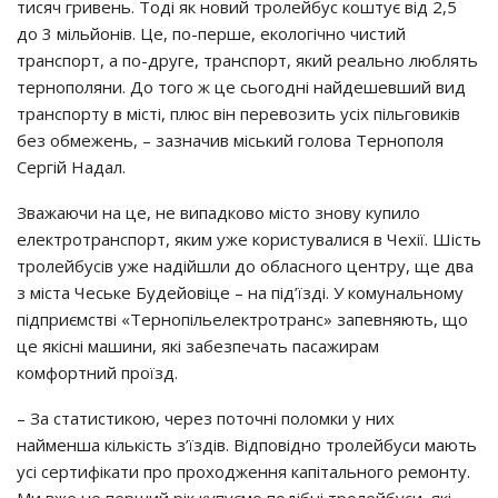
тисяч гривень. Тоді як новий тролейбус коштує від 2,5
до 3 мільйонів. Це, по-перше, екологічно чистий
транспорт, а по-друге, транспорт, який реально люблять
тернополяни. До того ж це сьогодні найдешевший вид
транспорту в місті, плюс він перевозить усіх пільговиків
без обмежень, – зазначив міський голова Тернополя
Сергій Надал.
Зважаючи на це, не випадково місто знову купило
електротранспорт, яким уже користувалися в Чехії. Шість
тролейбусів уже надійшли до обласного центру, ще два
з міста Чеське Будейовіце – на під’їзді. У комунальному
підприємстві «Тернопільелектротранс» запевняють, що
це якісні машини, які забезпечать пасажирам
комфортний проїзд.
– За статистикою, через поточні поломки у них
найменша кількість з’їздів. Відповідно тролейбуси мають
усі сертифікати про проходження капітального ремонту.