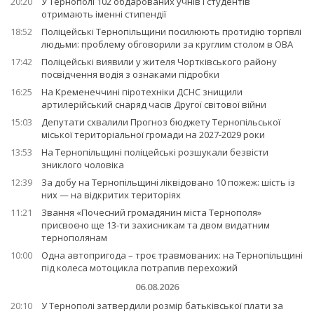
20:20
У Тернополі 102 обдарованих учнів і студентів
отримають іменні стипендії
18:52
Поліцейські Тернопільщини посилюють протидію торгівлі
людьми: проблему обговорили за круглим столом в ОВА
17:42
Поліцейські виявили у жителя Чортківського району
посвідчення водія з ознаками підробки
16:25
На Кременеччині піротехніки ДСНС знищили
артилерійський снаряд часів Другої світової війни
15:03
Депутати схвалили Прогноз бюджету Тернопільської
міської територіальної громади на 2027-2029 роки
13:53
На Тернопільщині поліцейські розшукали безвісти
зниклого чоловіка
12:39
За добу на Тернопільщині ліквідовано 10 пожеж: шість із
них — на відкритих територіях
11:21
Звання «Почесний громадянин міста Тернополя»
присвоєно ще 13-ти захисникам та двом видатним
тернополянам
10:00
Одна автопригода – троє травмованих: на Тернопільщині
під колеса мотоцикла потрапив перехожий
06.08.2026
20:10
У Тернополі затвердили розмір батьківської плати за