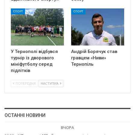
СПОРТ
СПОРТ
У Тернополі відбувся
Андрій Борячук став
турнір із дворового
гравцем «Ниви»
мініфутболу серед
Тернопіль
підлітків
ПОПЕРЕДНЯ
НАСТУПНА
ОСТАННІ НОВИНИ
ВЧОРА