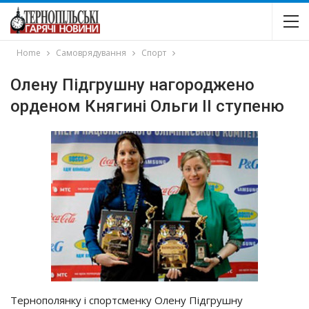
Home
Самоврядування
Спорт
Олену Підгрушну нагороджено
орденом Княгині Ольги ІІ ступеню
Тернополянку і спортсменку Олену Підгрушну