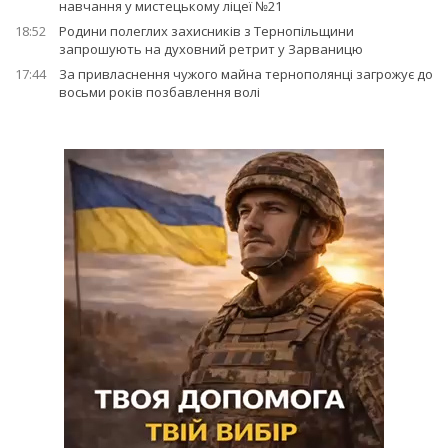
навчання у мистецькому ліцеї №21
18:52
Родини полеглих захисників з Тернопільщини
запрошують на духовний ретрит у Зарваницю
17:44
За привласнення чужого майна тернополянці загрожує до
восьми років позбавлення волі