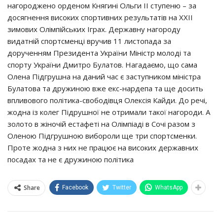
нагороджено орденом Княгині Ольги ІІ ступеню – за
досягнення високих спортивних результатів на ХХІІ
зимових Олімпійських Іграх. Державну нагороду
видатній спортсменці вручив 11 листопада за
дорученням Президента України Міністр молоді та
спорту України Дмитро Булатов. Нагадаємо, що сама
Олена Підгрушна на даний час є заступником міністра
Булатова та дружиною вже екс-нардепа та ще досить
впливового політика-свободівця Олексія Кайди. До речі,
жодна із колег Підрушної не отримали такої нагороди. А
золото в жіночій естафеті на Олімпіаді в Сочі разом з
Оленою Підгрушною вибороли ще три спортсменки.
Проте жодна з них не працює на високих державних
посадах та не є дружиною політика
Share
Facebook
Twitter
WhatsApp