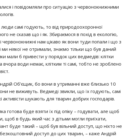
талися і повідомляли про ситуацію з червонокнижними
логів.
що люди самі годують, то від природоохоронної
чого не сказав що і як. Збираємося в похід в екологію,
і червонокнижні нам цікаво як вони туди попали і що з
і ми ніякої не отримали, знаємо тільки що був даний
ики мали б привести у порядок цих ведмедів: клітки
 вчора води немає, клітким ті самі, тобто не зроблено
віст.
ндрій Об’єщик, бо вони в утриманні вже близько 10
 вони не виживуть. Ведмеді звикли, що їх годують, самі
кі активісти шукають для тварин добрих господарів.
яка готова буде взяти їх під опіку – годувати, але щоб
, щоб в будь який час з дітьми могли приїхати,
іант буде такий – щоб був вільний доступ, що ніхто не
и безкоштовний доступ до цих тварин, – каже Андрій