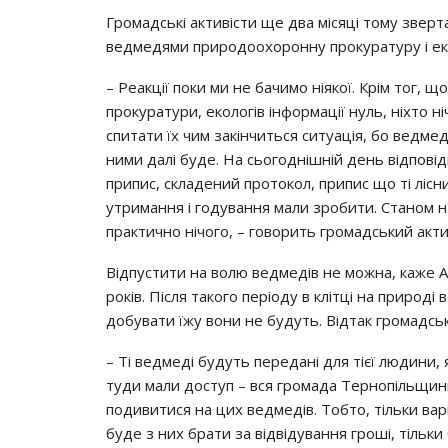
Громадські активісти ще два місяці тому звер
ведмедями природоохоронну прокуратуру і еко
– Реакції поки ми не бачимо ніякої. Крім тог, 
прокуратури, екологів інформації нуль, ніхто ні
спитати їх чим закінчиться ситуація, бо ведмед
ними далі буде. На сьогоднішній день відповід
припис, складений протокол, припис що ті лісн
утримання і годування мали зробити. Станом на
практично нічого, – говорить громадський акти
Відпустити на волю ведмедів не можна, каже А
років. Після такого періоду в клітці на природі
добувати їжу вони не будуть. Відтак громадсь
– Ті ведмеді будуть передані для тієї людини, 
туди мали доступ – вся громада Тернопільщини
подивитися на цих ведмедів. Тобто, тільки вар
буде з них брати за відвідування гроші, тільк