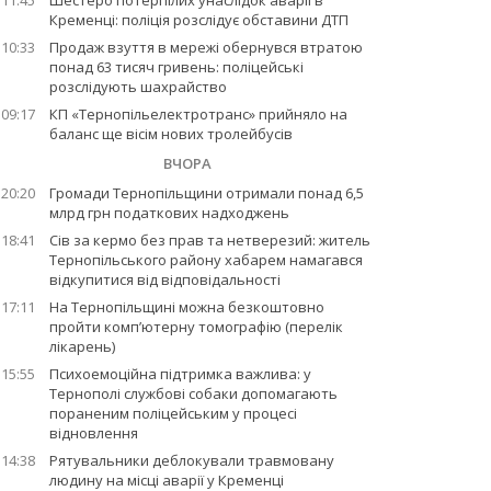
11:45
Шестеро потерпілих унаслідок аварії в
Кременці: поліція розслідує обставини ДТП
10:33
Продаж взуття в мережі обернувся втратою
понад 63 тисяч гривень: поліцейські
розслідують шахрайство
09:17
КП «Тернопільелектротранс» прийняло на
баланс ще вісім нових тролейбусів
ВЧОРА
20:20
Громади Тернопільщини отримали понад 6,5
млрд грн податкових надходжень
18:41
Сів за кермо без прав та нетверезий: житель
Тернопільського району хабарем намагався
відкупитися від відповідальності
17:11
На Тернопільщині можна безкоштовно
пройти комп’ютерну томографію (перелік
лікарень)
15:55
Психоемоційна підтримка важлива: у
Тернополі службові собаки допомагають
пораненим поліцейським у процесі
відновлення
14:38
Рятувальники деблокували травмовану
людину на місці аварії у Кременці