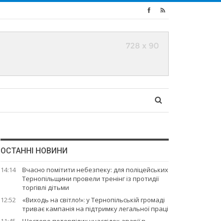
ОСТАННІ НОВИНИ
14:14
Вчасно помітити небезпеку: для поліцейських
Тернопільщини провели тренінг із протидії
торгівлі дітьми
12:52
«Виходь на світло!»: у Тернопільській громаді
триває кампанія на підтримку легальної праці