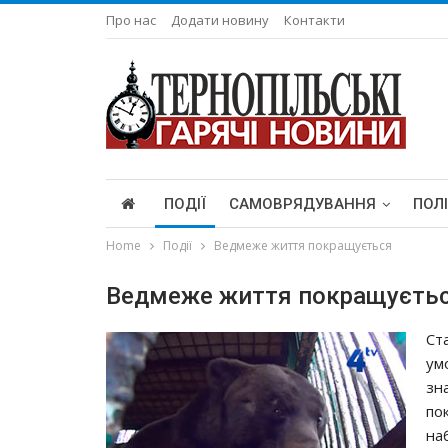
Про нас
Додати новину
Контакти
ПОДІЇ
САМОВРЯДУВАННЯ
ПОЛ
Home
Події
Ведмеже життя покращується
Ведмеже життя покращуєть
Ст
ум
зн
по
на