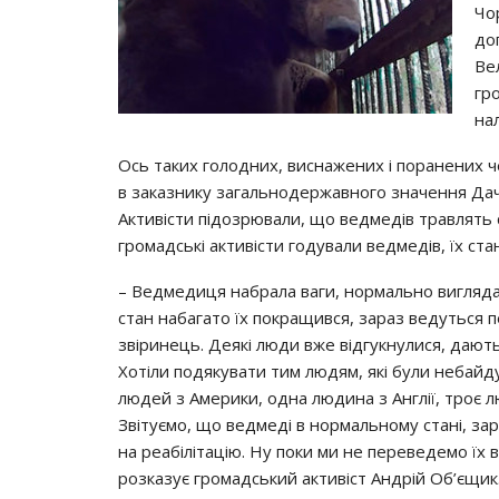
Чо
до
Ве
гр
на
Ось таких голодних, виснажених і поранених 
в заказнику загальнодержавного значення Дача 
Активісти підозрювали, що ведмедів травлять 
громадські активісти годували ведмедів, їх ста
– Ведмедиця набрала ваги, нормально виглядає. 
стан набагато їх покращився, зараз ведуться п
звіринець. Деякі люди вже відгукнулися, дають с
Хотіли подякувати тим людям, які були небайд
людей з Америки, одна людина з Англії, троє
Звітуємо, що ведмеді в нормальному стані, за
на реабілітацію. Ну поки ми не переведемо їх в
розказує громадський активіст Андрій Об’єщик