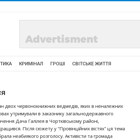
ІТИКА
КРИМІНАЛ
ГРОШІ
СВІТСЬКЕ ЖИТТЯ
ся
ан двох червонокнижних ведмедів, яких в неналежних
овах утримували в заказнику загальнодержавного
ачення Дача Галілея в Чортківському районі,
кращився. Після сюжету у “Провінційних вістях” ця тема
брала неабиякого розголосу. Активісти та громада