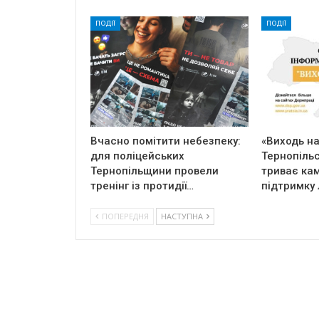
ПОДІЇ
ПОДІЇ
Вчасно помітити небезпеку:
«Виходь на 
для поліцейських
Тернопільс
Тернопільщини провели
триває кам
тренінг із протидії…
підтримку 
ПОПЕРЕДНЯ
НАСТУПНА