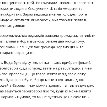
ртківщини весь цей час годували тварин. Зголосились
помогти люди зі Сполучених Штатів Америки та
ликобританії. Зараз ведмеді вже не голодні, проте
омадські активісти вимагають, аби тварини жили в
лежних умовах.
червонокнижних ведмедів виявили громадські активісти
Галілея в Чортківському районі два місяці тому.
собаками. Весь цей час громада Чортківщини та
н наразі покращився.
Вода була відсутня, клітки ті самі, прибрані фекалії,
ереговори куди їх передавати на реабілітацію, в який
вої пропозиції, що готові взяти їх під свою опіку.
ужі. Здивовані були, бо до мене зверталися двоє
 людей з Європи – чим можна допомогти тим ведмедям.
раз ведуться переговори про те, куди їх можна взяти
 нормальні умови, то ми не пустимо це на самотік, –
.