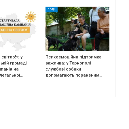
ПОДІЇ
світло!»: у
Психоемоційна підтримка
ькій громаді
важлива: у Тернополі
панія на
службові собаки
легальної…
допомагають пораненим…