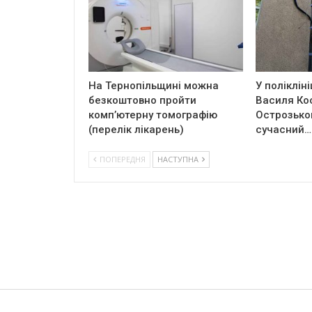
На Тернопільщині можна
У полікліні
безкоштовно пройти
Василя Ко
комп’ютерну томографію
Острозько
(перелік лікарень)
сучасний…
ПОПЕРЕДНЯ
НАСТУПНА