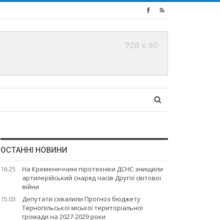
ОСТАННІ НОВИНИ
16:25
На Кременеччині піротехніки ДСНС знищили
артилерійський снаряд часів Другої світової
війни
15:03
Депутати схвалили Прогноз бюджету
Тернопільської міської територіальної
громади на 2027-2029 роки