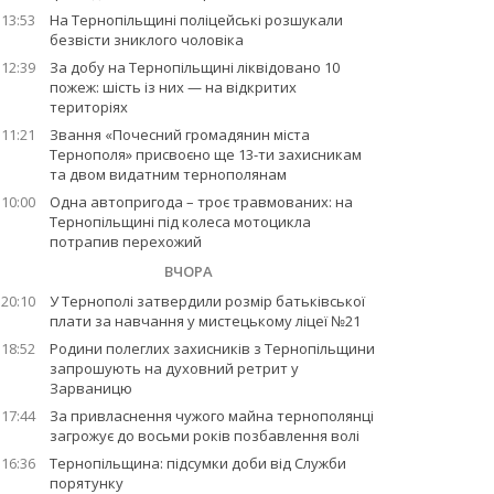
13:53
На Тернопільщині поліцейські розшукали
безвісти зниклого чоловіка
12:39
За добу на Тернопільщині ліквідовано 10
пожеж: шість із них — на відкритих
територіях
11:21
Звання «Почесний громадянин міста
Тернополя» присвоєно ще 13-ти захисникам
та двом видатним тернополянам
10:00
Одна автопригода – троє травмованих: на
Тернопільщині під колеса мотоцикла
потрапив перехожий
ВЧОРА
20:10
У Тернополі затвердили розмір батьківської
плати за навчання у мистецькому ліцеї №21
18:52
Родини полеглих захисників з Тернопільщини
запрошують на духовний ретрит у
Зарваницю
17:44
За привласнення чужого майна тернополянці
загрожує до восьми років позбавлення волі
16:36
Тернопільщина: підсумки доби від Служби
порятунку