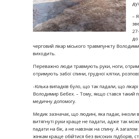
ду
– 
зв
27
до
черговий лікар міського травмпункту Володими
виходить.
Переважно люди травмують руки, ноги, отриму
отримують забої спини, грудної клітки, розпові
-Кілька випадків було, що так падали, що лікар
Володимир Бебех. – Тому, якщо стався такий п
медичну допомогу.
Медик зазначає, що людині, яка падає, інколи 
витягнуті руки краще не падати, адже так мо
падати на бік, а не навзнак на спину. А загало
жінкам краще обійтися без високих підборів, с