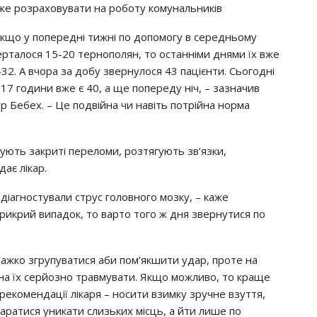
же розраховувати на роботу комунальників
Якщо у попередні тижні по допомогу в середньому
ерталося 15-20 тернополян, то останніми днями їх вже
-32. А вчора за добу звернулося 43 пацієнти. Сьогодні
 17 години вже є 40, а ще попереду ніч, – зазначив
р Бебех. – Це подвійна чи навіть потрійна норма
ють закриті переломи, розтягують зв’язки,
дає лікар.
і діагностували струс головного мозку, – каже
рикрий випадок, то варто того ж дня звернутися по
важко згрупуватися аби пом’якшити удар, проте на
жна їх серйозно травмувати. Якщо можливо, то краще
м рекомендації лікаря – носити взимку зручне взуття,
таратися уникати слизьких місць, а йти лише по