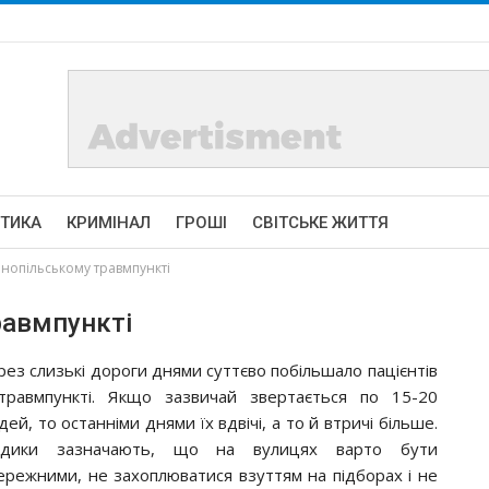
ІТИКА
КРИМІНАЛ
ГРОШІ
СВІТСЬКЕ ЖИТТЯ
рнопільському травмпункті
равмпункті
рез слизькі дороги днями суттєво побільшало пацієнтів
травмпункті. Якщо зазвичай звертається по 15-20
ей, то останніми днями їх вдвічі, а то й втричі більше.
дики зазначають, що на вулицях варто бути
ережними, не захоплюватися взуттям на підборах і не