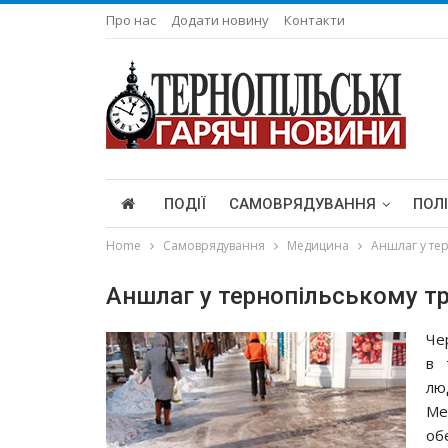
Про нас
Додати новину
Контакти
ПОДІЇ
САМОВРЯДУВАННЯ
ПОЛ
Home
Самоврядування
Медицина
Аншлаг у те
Аншлаг у тернопільському т
Че
в 
люд
Ме
об