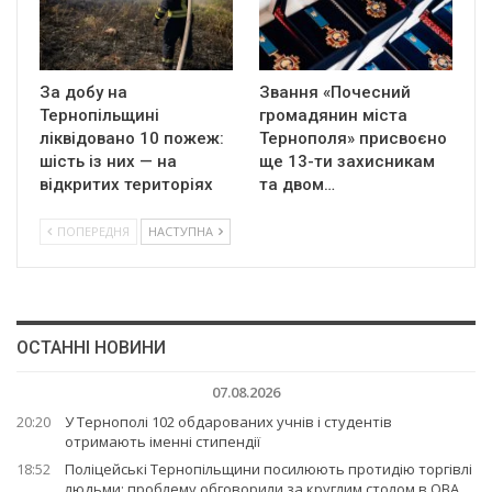
За добу на
Звання «Почесний
Тернопільщині
громадянин міста
ліквідовано 10 пожеж:
Тернополя» присвоєно
шість із них — на
ще 13-ти захисникам
відкритих територіях
та двом…
ПОПЕРЕДНЯ
НАСТУПНА
ОСТАННІ НОВИНИ
07.08.2026
20:20
У Тернополі 102 обдарованих учнів і студентів
отримають іменні стипендії
18:52
Поліцейські Тернопільщини посилюють протидію торгівлі
людьми: проблему обговорили за круглим столом в ОВА