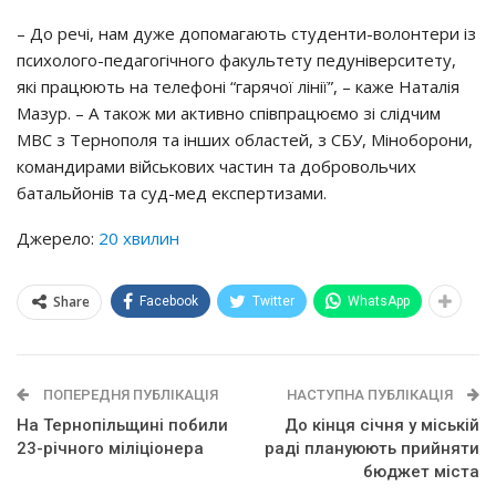
– До речі, нам дуже допомагають студенти-волонтери із
психолого-педагогічного факультету педуніверситету,
які працюють на телефоні “гарячої лінії”, – каже Наталія
Мазур. – А також ми активно співпрацюємо зі слідчим
МВС з Тернополя та інших областей, з СБУ, Міноборони,
командирами військових частин та добровольчих
батальйонів та суд-мед експертизами.
Джерело:
20 хвилин
Share
Facebook
Twitter
WhatsApp
ПОПЕРЕДНЯ ПУБЛІКАЦІЯ
НАСТУПНА ПУБЛІКАЦІЯ
На Тернопільщині побили
До кінця січня у міській
23-річного міліціонера
раді плануюють прийняти
бюджет міста