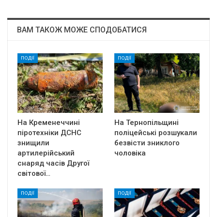
ВАМ ТАКОЖ МОЖЕ СПОДОБАТИСЯ
ПОДІЇ
ПОДІЇ
На Кременеччині
На Тернопільщині
піротехніки ДСНС
поліцейські розшукали
знищили
безвісти зниклого
артилерійський
чоловіка
снаряд часів Другої
світової…
ПОДІЇ
ПОДІЇ