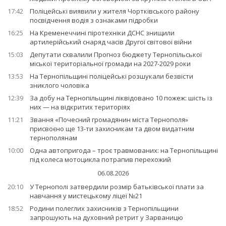
17:42
Поліцейські виявили у жителя Чортківського району
посвідчення водія з ознаками підробки
16:25
На Кременеччині піротехніки ДСНС знищили
артилерійський снаряд часів Другої світової війни
15:03
Депутати схвалили Прогноз бюджету Тернопільської
міської територіальної громади на 2027-2029 роки
13:53
На Тернопільщині поліцейські розшукали безвісти
зниклого чоловіка
12:39
За добу на Тернопільщині ліквідовано 10 пожеж: шість із
них — на відкритих територіях
11:21
Звання «Почесний громадянин міста Тернополя»
присвоєно ще 13-ти захисникам та двом видатним
тернополянам
10:00
Одна автопригода – троє травмованих: на Тернопільщині
під колеса мотоцикла потрапив перехожий
06.08.2026
20:10
У Тернополі затвердили розмір батьківської плати за
навчання у мистецькому ліцеї №21
18:52
Родини полеглих захисників з Тернопільщини
запрошують на духовний ретрит у Зарваницю