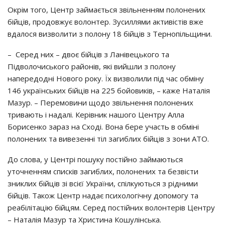
Окрім того, Центр займається звільненням полонених
бійців, продовжує волонтер. Зусиллями активістів вже
вдалося визволити з полону 18 бійців з Тернопільщини.
– Серед них – двоє бійців з Ланівецького та
Підволочиського районів, які вийшли з полону
напередодні Нового року. Їх визволили під час обміну
146 українських бійців на 225 бойовиків, – каже Наталія
Мазур. – Перемовини щодо звільнення полонених
тривають і надалі. Керівник нашого Центру Алла
Борисенко зараз на Сході. Вона бере участь в обміні
полонених та вивезенні тіл загиблих бійців з зони АТО.
До слова, у Центрі пошуку постійно займаються
уточненням списків загиблих, полонених та безвісти
зниклих бійців зі всієї України, спілкуються з рідними
бійців. Також Центр надає психологічну допомогу та
реабілітацію бійцям. Серед постійних волонтерів Центру
– Наталія Мазур та Христина Кошулінська.