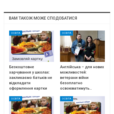
ВАМ ТАКОЖ МОЖЕ СПОДОБАТИСЯ
ОСВІТА
ОСВІТА
Безкоштовне
Англійська – для нових
харчування у школах:
можливостей:
закликаємо батьків не
ветерани війни
відкладати
безоплатно
оформлення картки
освоюватимуть…
ОСВІТА
ОСВІТА