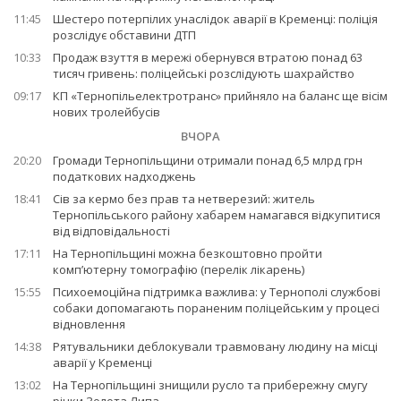
11:45
Шестеро потерпілих унаслідок аварії в Кременці: поліція
розслідує обставини ДТП
10:33
Продаж взуття в мережі обернувся втратою понад 63
тисяч гривень: поліцейські розслідують шахрайство
09:17
КП «Тернопільелектротранс» прийняло на баланс ще вісім
нових тролейбусів
ВЧОРА
20:20
Громади Тернопільщини отримали понад 6,5 млрд грн
податкових надходжень
18:41
Сів за кермо без прав та нетверезий: житель
Тернопільського району хабарем намагався відкупитися
від відповідальності
17:11
На Тернопільщині можна безкоштовно пройти
комп’ютерну томографію (перелік лікарень)
15:55
Психоемоційна підтримка важлива: у Тернополі службові
собаки допомагають пораненим поліцейським у процесі
відновлення
14:38
Рятувальники деблокували травмовану людину на місці
аварії у Кременці
13:02
На Тернопільщині знищили русло та прибережну смугу