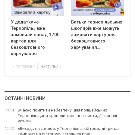
У додатку «е-
Батьки тернопільських
Тернопіль» вже
школярів вже можуть
замовили понад 1700
замовити карту для
карток для
безкоштовного
безкоштовного
харчування…
харчування…
ПОПЕРЕДНЯ
НАСТУПНА
ОСТАННІ НОВИНИ
14:14
Вчасно помітити небезпеку: для поліцейських
Тернопільщини провели тренінг із протидії торгівлі
дітьми
12:52
«Виходь на світло!»: у Тернопільській громаді триває
кампанія на підтримку легальної праці