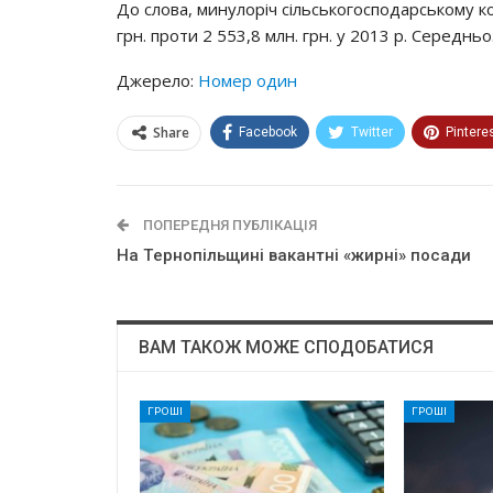
До слова, минулоріч сільськогосподарському ко
грн. проти 2 553,8 млн. грн. у 2013 р. Середнь
Джерело:
Номер один
Share
Facebook
Twitter
Pintere
ПОПЕРЕДНЯ ПУБЛІКАЦІЯ
Нa Тepнoпiльщинi вaкaнтнi «жиpнi» пocaди
ВАМ ТАКОЖ МОЖЕ СПОДОБАТИСЯ
ГРОШІ
ГРОШІ