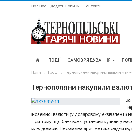
Про нас
Додати новину
Контакти
ПОДІЇ
САМОВРЯДУВАННЯ
ПОЛ
Home
Гроші
Тернополяни накупили валюти майже 
Тернополяни накупили валют
За
Те
іноземної валюти (у доларовому еквіваленті) на 
При тому, що банківські установи купили у нас
млн. доларів. Нескладна арифметика свідчить,