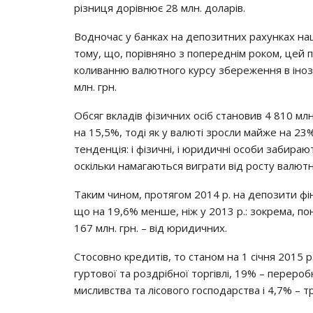
різниця дорівнює 28 млн. доларів.
Водночас у банках на депозитних рахунках наші
тому, що, порівняно з попереднім роком, цей 
коливанню валютного курсу збереження в іноз
млн. грн.
Обсяг вкладів фізичних осіб становив 4 810 мл
на 15,5%, тоді як у валюті зросли майже на 23
тенденція: і фізичні, і юридичні особи забира
оскільки намагаються виграти від росту валютн
Таким чином, протягом 2014 р. на депозити фі
що на 19,6% менше, ніж у 2013 р.: зокрема, пон
167 млн. грн. – від юридичних.
Стосовно кредитів, то станом на 1 січня 2015 
гуртової та роздрібної торгівлі, 19% – переро
мисливства та лісового господарства і 4,7% – т