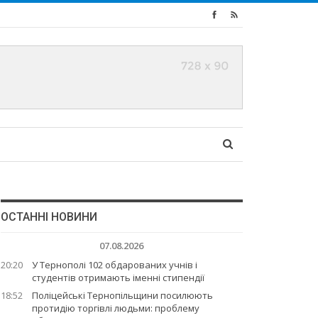
ОСТАННІ НОВИНИ
07.08.2026
20:20
У Тернополі 102 обдарованих учнів і
студентів отримають іменні стипендії
18:52
Поліцейські Тернопільщини посилюють
протидію торгівлі людьми: проблему