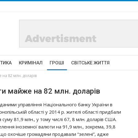
ІТИКА
КРИМІНАЛ
ГРОШІ
СВІТСЬКЕ ЖИТТЯ
на 82 млн. доларів
и майже на 82 млн. доларів
 даними управління Національного банку України в
рнопільській області у 2014 р. жителі області придбали
суму 81,9 млн., у тому числі 67, 8 млн. доларів США.
елення іноземної валюти на 91,9 млн., зокрема, 39,8
 що охочіше громадяни продавали “зелені”, адже