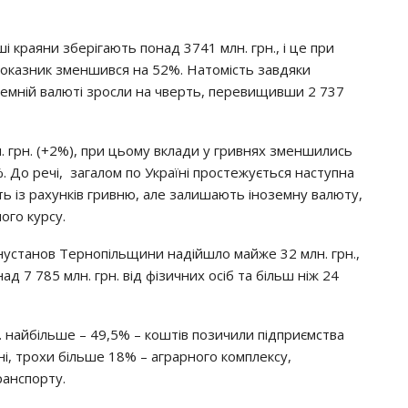
 краяни зберігають понад 3741 млн. грн., і це при
показник зменшився на 52%. Натомість завдяки
емній валюті зросли на чверть, перевищивши 2 737
н. грн. (+2%), при цьому вклади у гривнях зменшились
%. До речі, загалом по Україні простежується наступна
ють із рахунків гривню, але залишають іноземну валюту,
ого курсу.
нустанов Тернопільщини надійшло майже 32 млн. грн.,
ад 7 785 млн. грн. від фізичних осіб та більш ніж 24
р. найбільше – 49,5% – коштів позичили підприємства
бні, трохи більше 18% – аграрного комплексу,
ранспорту.