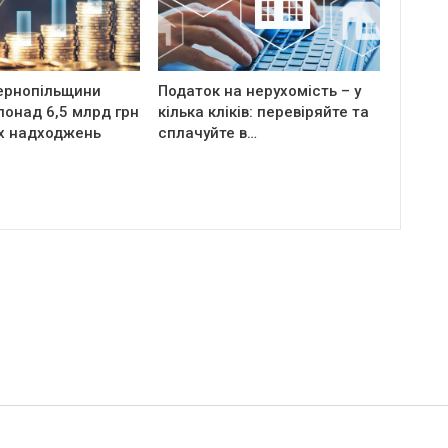
ернопільщини
Податок на нерухомість – у
онад 6,5 млрд грн
кілька кліків: перевіряйте та
х надходжень
сплачуйте в…