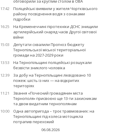
обговорили за круглим столом в ОВА
17:42
Поліцейські виявили у жителя Чортківського
району посвідчення водія з ознаками
підробки
16:25
На Кременеччині піротехніки ДСНС знищили
артилерійський снаряд часів Другої світової
війни
15:03
Депутати схвалили Прогноз бюджету
Тернопільської міської територіальної
громади на 2027-2029 роки
13:53
На Тернопільщині поліцейські розшукали
безвісти зниклого чоловіка
12:39
За добу на Тернопільщині ліквідовано 10
пожеж: шість із них — на відкритих
територіях
11:21
Звання «Почесний громадянин міста
Тернополя» присвоєно ще 13-ти захисникам
та двом видатним тернополянам
10:00
Одна автопригода – троє травмованих: на
Тернопільщині під колеса мотоцикла
потрапив перехожий
06.08.2026