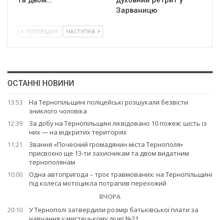
та двом…
духовний ретрит у
Зарваницю
ПОПЕРЕДНЯ
НАСТУПНА
ОСТАННІ НОВИНИ
13:53
На Тернопільщині поліцейські розшукали безвісти
зниклого чоловіка
12:39
За добу на Тернопільщині ліквідовано 10 пожеж: шість із
них — на відкритих територіях
11:21
Звання «Почесний громадянин міста Тернополя»
присвоєно ще 13-ти захисникам та двом видатним
тернополянам
10:00
Одна автопригода – троє травмованих: на Тернопільщині
під колеса мотоцикла потрапив перехожий
ВЧОРА
20:10
У Тернополі затвердили розмір батьківської плати за
навчання у мистецькому ліцеї №21