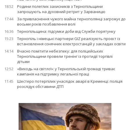
18:52
Родини полеглих захисників з Тернопільщини
запрошують на духовний ретрит у Зарваницю
17:44
За привласнення чужого майна тернополянці загрожує до
восьми років позбавлення волі
16:36
Тернопільщина: підсумки доби від Служби порятунку
15:23
Тернопіль і німецькі партнери GIZ реалізують проєкт із
встановлення сонячних електростанцій у закладах освіти
14:14
Вчасно помітити небезпеку: для поліцейських
Тернопільщини провели тренінг із протидії торгівлі
дітьми
12:52
«Виходь на світло!»: у Тернопільській громаді триває
кампанія на підтримку легальної праці
11:45
Шестеро потерпілих унаслідок аварії в Кременці: поліція
розслідує обставини ДТП