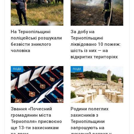
На Тернопільщині
За добу на
поліцейські розшукали
Тернопільщині
безвісти зниклого
ліквідовано 10 пожеж:
чоловіка
шість із них — на
відкритих територіях
ПОДІЇ
ПОДІЇ
Звання «Почесний
Родини полеглих
громадянин міста
захисників з
Тернополя» присвоєно
Тернопільщини
ще 13-ти захисникам
запрошують на