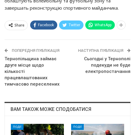
облаштують волейбольну та футбольну зону та
завершать реконструкцію спортивного майданчика.
Share
Facebook
Twitter
WhatsApp
ПОПЕРЕДНЯ ПУБЛІКАЦІЯ
НАСТУПНА ПУБЛІКАЦІЯ
Тернопільщина займає
Сьогодні у Тернополі
друге місце щодо
подекуди не буде
кількості
електропостачання
працевлаштованих
тимчасово переселених
ВАМ ТАКОЖ МОЖЕ СПОДОБАТИСЯ
ПОДІЇ
ПОДІЇ