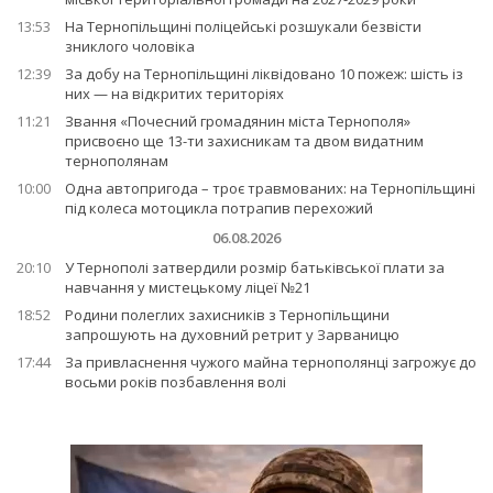
13:53
На Тернопільщині поліцейські розшукали безвісти
зниклого чоловіка
12:39
За добу на Тернопільщині ліквідовано 10 пожеж: шість із
них — на відкритих територіях
11:21
Звання «Почесний громадянин міста Тернополя»
присвоєно ще 13-ти захисникам та двом видатним
тернополянам
10:00
Одна автопригода – троє травмованих: на Тернопільщині
під колеса мотоцикла потрапив перехожий
06.08.2026
20:10
У Тернополі затвердили розмір батьківської плати за
навчання у мистецькому ліцеї №21
18:52
Родини полеглих захисників з Тернопільщини
запрошують на духовний ретрит у Зарваницю
17:44
За привласнення чужого майна тернополянці загрожує до
восьми років позбавлення волі