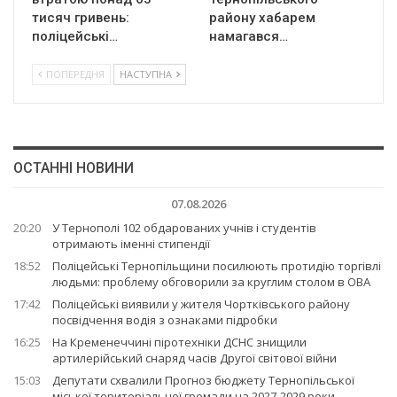
тисяч гривень:
району хабарем
поліцейські…
намагався…
ПОПЕРЕДНЯ
НАСТУПНА
ОСТАННІ НОВИНИ
07.08.2026
20:20
У Тернополі 102 обдарованих учнів і студентів
отримають іменні стипендії
18:52
Поліцейські Тернопільщини посилюють протидію торгівлі
людьми: проблему обговорили за круглим столом в ОВА
17:42
Поліцейські виявили у жителя Чортківського району
посвідчення водія з ознаками підробки
16:25
На Кременеччині піротехніки ДСНС знищили
артилерійський снаряд часів Другої світової війни
15:03
Депутати схвалили Прогноз бюджету Тернопільської
міської територіальної громади на 2027-2029 роки