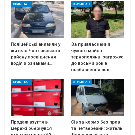
КРИМІНАЛ
КРИМІНАЛ
Поліцейські виявили у
За привласнення
жителя Чортківського
чужого майна
району посвідчення
тернополянці загрожує
водія з ознаками…
до восьми років
позбавлення волі
КРИМІНАЛ
КРИМІНАЛ
Продаж взуття в
Сів за кермо без прав
мережі обернувся
та нетверезий: житель
втратою понад 63
Тернопільського