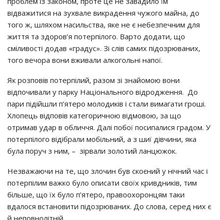
проблем із законом, проте це не завадило їм
відважитися на зухвале викрадення чужого майна, до
того ж, шляхом насильства, яке не є небезпечним для
життя та здоров’я потерпілого. Варто додати, що
сміливості додав «градус». Зі слів самих підозрюваних,
того вечора вони вживали алкогольні напої.
Як розповів потерпілий, разом зі знайомою вони
відпочивали у парку Національного відродження. До
пари підійшли п’ятеро молодиків і стали вимагати гроші.
Хлопець відповів категоричною відмовою, за що
отримав удар в обличчя. Далі побої посипалися градом. У
потерпілого відібрали мобільний, а з шиї дівчини, яка
була поруч з ним, – зірвали золотий ланцюжок.
Незважаючи на те, що злочин був скоєний у нічний час і
потерпілим важко було описати своїх кривдників, тим
більше, що їх було п’ятеро, правоохоронцям таки
вдалося встановити підозрюваних. До слова, серед них є
й неповнолітній.