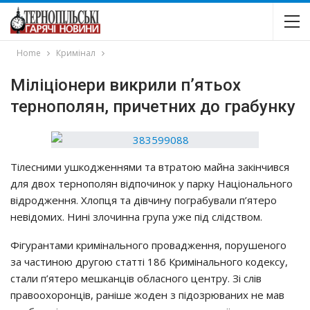
Home
Кримінал
Міліціонери викрили п’ятьох
тернополян, причетних до грабунку
Тілесними ушкодженнями та втратою майна закінчився
для двох тернополян відпочинок у парку Національного
відродження. Хлопця та дівчину пограбували п’ятеро
невідомих. Нині злочинна група уже під слідством.
Фігурантами кримінального провадження, порушеного
за частиною другою статті 186 Кримінального кодексу,
стали п’ятеро мешканців обласного центру. Зі слів
правоохоронців, раніше жоден з підозрюваних не мав