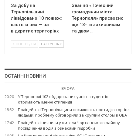
За добу на
Звання «Почесний
Тернопільщині
громадянин міста
ліквідовано 10 пожеж:
Тернополя» присвоєно
шість із них — на
ще 13-ти захисникам
відкритих територіях
та двом…
ПОПЕРЕДНЯ
НАСТУПНА
ОСТАННІ НОВИНИ
ВЧОРА
20:20
У Тернополі 102 обдарованих учнів і студентів
отримають іменні стипендії
18:52
Поліцейські Тернопільщини посилюють протидію торгівлі
людьми: проблему обговорили за круглим столом в ОВА
17:42
Поліцейські виявили у жителя Чортківського району
посвідчення водія з ознаками підробки
16:25
На Кременеччині піротехніки ДСНС знищили