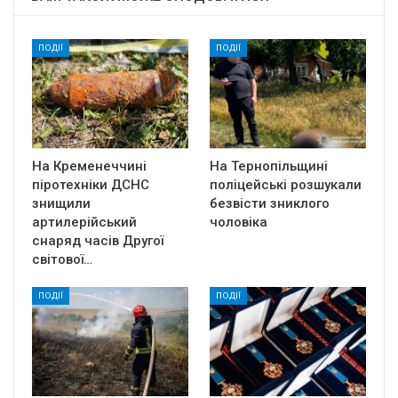
ПОДІЇ
ПОДІЇ
На Кременеччині
На Тернопільщині
піротехніки ДСНС
поліцейські розшукали
знищили
безвісти зниклого
артилерійський
чоловіка
снаряд часів Другої
світової…
ПОДІЇ
ПОДІЇ