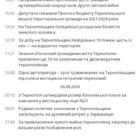
артилерійський снаряд часів Другої світової війни
15:03
Депутати схвалили Прогноз бюджету Тернопільської
міської територіальної громади на 2027-2029 роки
13:53
На Тернопільщині поліцейські розшукали безвісти
зниклого чоловіка
12:39
За добу на Тернопільщині ліквідовано 10 пожеж: шість із
них — на відкритих територіях
11:21
Звання «Почесний громадянин міста Тернополя»
присвоєно ще 13-ти захисникам та двом видатним
тернополянам
10:00
Одна автопригода – троє травмованих: на Тернопільщині
під колеса мотоцикла потрапив перехожий
06.08.2026
20:10
У Тернополі затвердили розмір батьківської плати за
навчання у мистецькому ліцеї №21
18:52
Родини полеглих захисників з Тернопільщини
запрошують на духовний ретрит у Зарваницю
17:44
За привласнення чужого майна тернополянці загрожує до
восьми років позбавлення волі