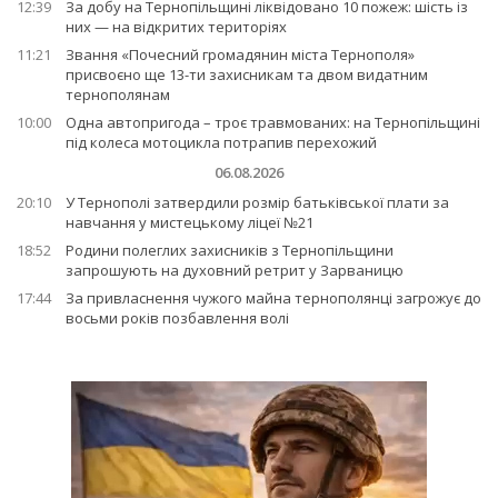
12:39
За добу на Тернопільщині ліквідовано 10 пожеж: шість із
них — на відкритих територіях
11:21
Звання «Почесний громадянин міста Тернополя»
присвоєно ще 13-ти захисникам та двом видатним
тернополянам
10:00
Одна автопригода – троє травмованих: на Тернопільщині
під колеса мотоцикла потрапив перехожий
06.08.2026
20:10
У Тернополі затвердили розмір батьківської плати за
навчання у мистецькому ліцеї №21
18:52
Родини полеглих захисників з Тернопільщини
запрошують на духовний ретрит у Зарваницю
17:44
За привласнення чужого майна тернополянці загрожує до
восьми років позбавлення волі