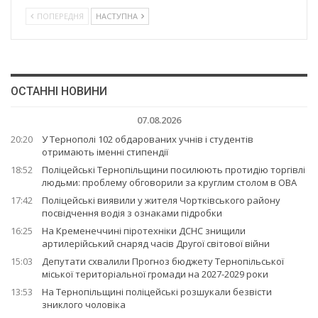
ПОПЕРЕДНЯ
НАСТУПНА
ОСТАННІ НОВИНИ
07.08.2026
20:20
У Тернополі 102 обдарованих учнів і студентів
отримають іменні стипендії
18:52
Поліцейські Тернопільщини посилюють протидію торгівлі
людьми: проблему обговорили за круглим столом в ОВА
17:42
Поліцейські виявили у жителя Чортківського району
посвідчення водія з ознаками підробки
16:25
На Кременеччині піротехніки ДСНС знищили
артилерійський снаряд часів Другої світової війни
15:03
Депутати схвалили Прогноз бюджету Тернопільської
міської територіальної громади на 2027-2029 роки
13:53
На Тернопільщині поліцейські розшукали безвісти
зниклого чоловіка