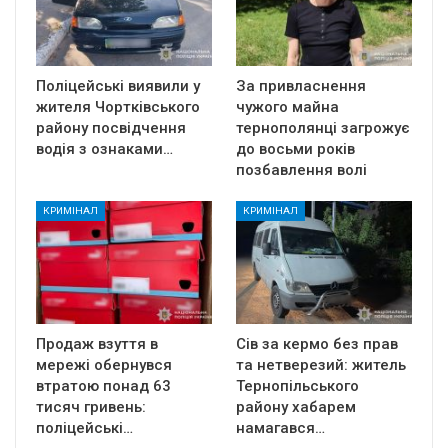
Поліцейські виявили у
За привласнення
жителя Чортківського
чужого майна
району посвідчення
тернополянці загрожує
водія з ознаками…
до восьми років
позбавлення волі
КРИМІНАЛ
КРИМІНАЛ
Продаж взуття в
Сів за кермо без прав
мережі обернувся
та нетверезий: житель
втратою понад 63
Тернопільського
тисяч гривень:
району хабарем
поліцейські…
намагався…