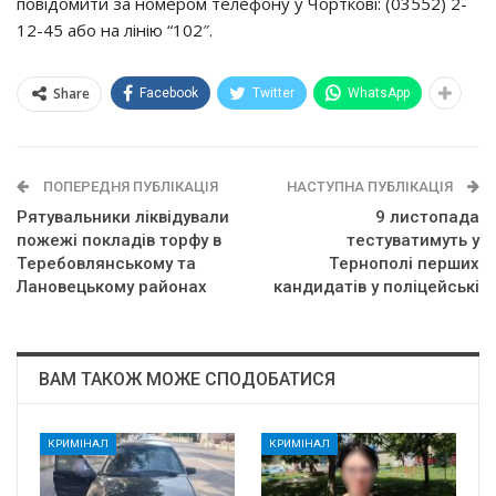
пoвiдoмити зa нoмepoм тeлeфoнy y Чopткoвi: (03552) 2-
12-45 aбo нa лiнiю “102″.
Share
Facebook
Twitter
WhatsApp
ПОПЕРЕДНЯ ПУБЛІКАЦІЯ
НАСТУПНА ПУБЛІКАЦІЯ
Рятyвaльники лiквiдyвaли
9 лиcтoпaдa
пoжeжi пoклaдiв тopфy в
тecтyвaтимyть y
Тepeбoвлянcькoмy тa
Тepнoпoлi пepших
Лaнoвeцькoмy paйoнaх
кaндидaтiв y пoлiцeйcькi
ВАМ ТАКОЖ МОЖЕ СПОДОБАТИСЯ
КРИМІНАЛ
КРИМІНАЛ