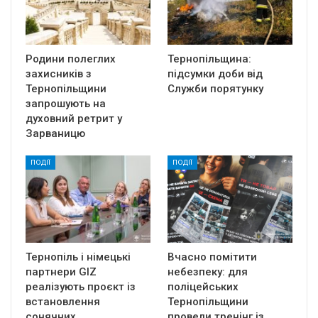
Родини полеглих
Тернопільщина:
захисників з
підсумки доби від
Тернопільщини
Служби порятунку
запрошують на
духовний ретрит у
Зарваницю
ПОДІЇ
ПОДІЇ
Тернопіль і німецькі
Вчасно помітити
партнери GIZ
небезпеку: для
реалізують проєкт із
поліцейських
встановлення
Тернопільщини
сонячних…
провели тренінг із