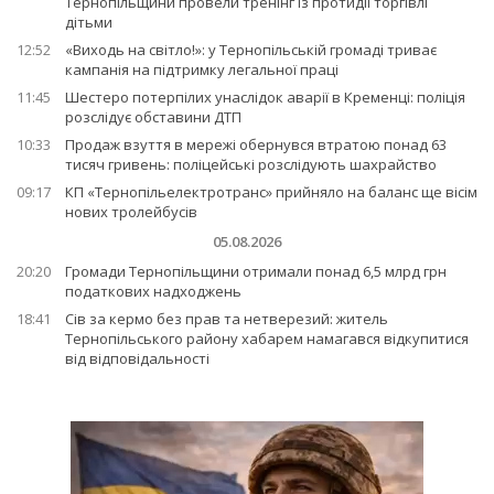
Тернопільщини провели тренінг із протидії торгівлі
дітьми
12:52
«Виходь на світло!»: у Тернопільській громаді триває
кампанія на підтримку легальної праці
11:45
Шестеро потерпілих унаслідок аварії в Кременці: поліція
розслідує обставини ДТП
10:33
Продаж взуття в мережі обернувся втратою понад 63
тисяч гривень: поліцейські розслідують шахрайство
09:17
КП «Тернопільелектротранс» прийняло на баланс ще вісім
нових тролейбусів
05.08.2026
20:20
Громади Тернопільщини отримали понад 6,5 млрд грн
податкових надходжень
18:41
Сів за кермо без прав та нетверезий: житель
Тернопільського району хабарем намагався відкупитися
від відповідальності