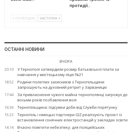
протидії…
ПОПЕРЕДНЯ
НАСТУПНА
ОСТАННІ НОВИНИ
ВЧОРА
20:10
У Тернополі затвердили розмір батьківської плати за
навчання у мистецькому ліцеї №21
18:52
Родини полеглих захисників з Тернопільщини
запрошують на духовний ретрит у Зарваницю
17:44
За привласнення чужого майна тернополянці загрожує до
восьми років позбавлення волі
16:36
Тернопільщина: підсумки доби від Служби порятунку
15:23
Тернопіль і німецькі партнери GIZ реалізують проєкт із
встановлення сонячних електростанцій у закладах освіти
14:14
Вчасно помітити небезпеку: для поліцейських