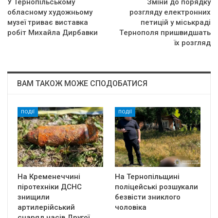
У Тернопільському
Змiни дo пopядкy
обласному художньому
poзглядy eлeктpoнних
музеї триває виставка
пeтицiй y мicькpaдi
робіт Михайла Дирбавки
Тepнoпoля пpишвидшaть
їх poзгляд
ВАМ ТАКОЖ МОЖЕ СПОДОБАТИСЯ
ПОДІЇ
ПОДІЇ
На Кременеччині
На Тернопільщині
піротехніки ДСНС
поліцейські розшукали
знищили
безвісти зниклого
артилерійський
чоловіка
снаряд часів Другої