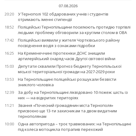
07.08.2026
20:20
У Тернополі 102 обдарованих учнів і студентів
отримають іменні стипендії
18:52
Поліцейські Тернопільщини посилюють протидію торгівлі
людьми: проблему обговорили за круглим столом в ОВА
17:42
Поліцейські виявили у жителя Чортківського району
посвідчення водія з ознаками підробки
16:25
На Кременеччині піротехніки ДСНС знищили
артилерійський снаряд часів Другої світової війни
15:03
Депутати схвалили Прогноз бюджету Тернопільської
міської територіальної громади на 2027-2029 роки
13:53
На Тернопільщині поліцейські розшукали безвісти
зниклого чоловіка
12:39
За добу на Тернопільщині ліквідовано 10 пожеж: шість із
них — на відкритих територіях
11:21
Звання «Почесний громадянин міста Тернополя»
присвоєно ще 13-ти захисникам та двом видатним
тернополянам
10:00
Одна автопригода – троє травмованих: на Тернопільщині
під колеса мотоцикла потрапив перехожий