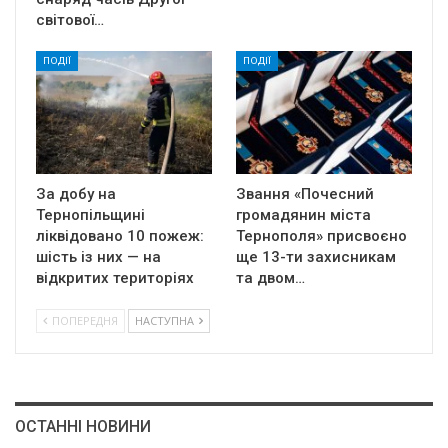
світової…
ПОДІЇ
ПОДІЇ
За добу на
Звання «Почесний
Тернопільщині
громадянин міста
ліквідовано 10 пожеж:
Тернополя» присвоєно
шість із них — на
ще 13-ти захисникам
відкритих територіях
та двом…
ПОПЕРЕДНЯ
НАСТУПНА
ОСТАННІ НОВИНИ