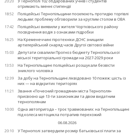
20:20
У Тернополі 102 обдарованих учнів і студентів
отримають іменні стипендії
18:52
Поліцейські Тернопільщини посилюють протидію торгівлі
людьми: проблему обговорили за круглим столом в ОВА
17:42
Поліцейські виявили у жителя Чортківського району
посвідчення водія з ознаками підробки
16:25
На Кременеччині піротехніки ДСНС знищили
артилерійський снаряд часів Другої світової війни
15:03
Депутати схвалили Прогноз бюджету Тернопільської
міської територіальної громади на 2027-2029 роки
13:53
На Тернопільщині поліцейські розшукали безвісти
зниклого чоловіка
12:39
За добу на Тернопільщині ліквідовано 10 пожеж: шість із
них — на відкритих територіях
11:21
Звання «Почесний громадянин міста Тернополя»
присвоєно ще 13-ти захисникам та двом видатним
тернополянам
10:00
Одна автопригода – троє травмованих: на Тернопільщині
під колеса мотоцикла потрапив перехожий
06.08.2026
20:10
У Тернополі затвердили розмір батьківської плати за