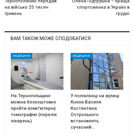
Тернополянин передав
Олена Підгрушна – краща
на військо 25 тисяч
спортсменка в Україні в
гривень
грудні
ВАМ ТАКОЖ МОЖЕ СПОДОБАТИСЯ
МЕДИЦИНА
МЕДИЦИНА
На Тернопільщині
У поліклініці на вулиці
можна безкоштовно
Князя Василя
пройти комп’ютерну
Костянтина
томографію (перелік
Острозького
лікарень)
встановлять
сучасний…