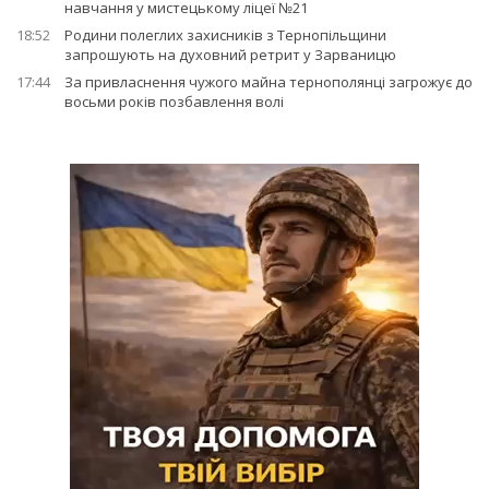
навчання у мистецькому ліцеї №21
18:52
Родини полеглих захисників з Тернопільщини
запрошують на духовний ретрит у Зарваницю
17:44
За привласнення чужого майна тернополянці загрожує до
восьми років позбавлення волі