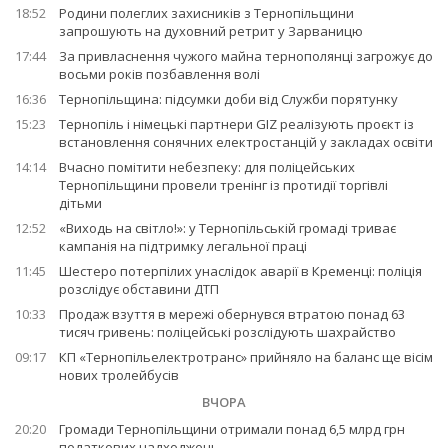
18:52
Родини полеглих захисників з Тернопільщини
запрошують на духовний ретрит у Зарваницю
17:44
За привласнення чужого майна тернополянці загрожує до
восьми років позбавлення волі
16:36
Тернопільщина: підсумки доби від Служби порятунку
15:23
Тернопіль і німецькі партнери GIZ реалізують проєкт із
встановлення сонячних електростанцій у закладах освіти
14:14
Вчасно помітити небезпеку: для поліцейських
Тернопільщини провели тренінг із протидії торгівлі
дітьми
12:52
«Виходь на світло!»: у Тернопільській громаді триває
кампанія на підтримку легальної праці
11:45
Шестеро потерпілих унаслідок аварії в Кременці: поліція
розслідує обставини ДТП
10:33
Продаж взуття в мережі обернувся втратою понад 63
тисяч гривень: поліцейські розслідують шахрайство
09:17
КП «Тернопільелектротранс» прийняло на баланс ще вісім
нових тролейбусів
ВЧОРА
20:20
Громади Тернопільщини отримали понад 6,5 млрд грн
податкових надходжень