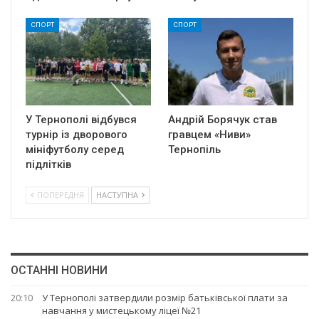
СПОРТ
СПОРТ
У Тернополі відбувся
Андрій Борячук став
турнір із дворового
гравцем «Ниви»
мініфутболу серед
Тернопіль
підлітків
ПОПЕРЕДНЯ
НАСТУПНА
ОСТАННІ НОВИНИ
20:10
У Тернополі затвердили розмір батьківської плати за
навчання у мистецькому ліцеї №21