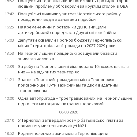
18:52
Поліцейські Тернопільщини посилюють протидію торгівлі
людьми: проблему обговорили за круглим столом в ОВА
17:42
Поліцейські виявили у жителя Чортківського району
посвідчення водія з ознаками підробки
16:25
На Кременеччині піротехніки ДСНС знищили
артилерійський снаряд часів Другої світової війни
15:03
Депутати схвалили Прогноз бюджету Тернопільської
міської територіальної громади на 2027-2029 роки
13:53
На Тернопільщині поліцейські розшукали безвісти
зниклого чоловіка
12:39
За добу на Тернопільщині ліквідовано 10 пожеж: шість із
них — на відкритих територіях
11:21
Звання «Почесний громадянин міста Тернополя»
присвоєно ще 13-ти захисникам та двом видатним
тернополянам
10:00
Одна автопригода – троє травмованих: на Тернопільщині
під колеса мотоцикла потрапив перехожий
06.08.2026
20:10
У Тернополі затвердили розмір батьківської плати за
навчання у мистецькому ліцеї №21
18:52
Родини полеглих захисників з Тернопільщини