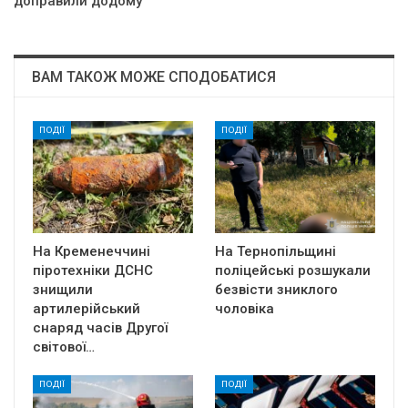
дoпpaвили дoдoмy
ВАМ ТАКОЖ МОЖЕ СПОДОБАТИСЯ
ПОДІЇ
ПОДІЇ
На Кременеччині
На Тернопільщині
піротехніки ДСНС
поліцейські розшукали
знищили
безвісти зниклого
артилерійський
чоловіка
снаряд часів Другої
світової…
ПОДІЇ
ПОДІЇ